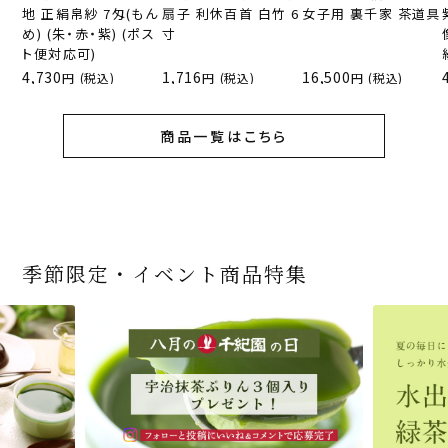
地 正絹帛紗 7匁(もん
扇子 利休百首 白竹 6
女子用 裏千家 茶道具
め) (朱・赤・紫) (ポス
寸
ト便対応可)
4,730
1,716
16,500
(税込)
(税込)
(税込)
商品一覧はこちら
季節限定・イベント商品特集