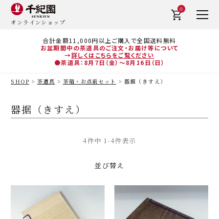
0
オンラインショップ
合計金額11,000円以上ご購入で全国送料無料
お盆期間中の茶道具のご注文・お届け等について
→
詳しくはこちらをご覧ください
●茶道具：8月7日（金）～8月16日（日）
SHOP
茶道具
茶箱・お点前セット
器据（きすえ）
器据（きすえ）
4
件中
1
-
4
件表示
並び替え