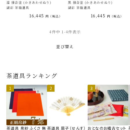
溜 掻合塗 (かきあわせぬり)
黒 掻合塗 (かきあわせぬり)
湖彩 茶箱道具
湖彩 茶箱道具
16,445
16,445
税込
税込
4
件中
1
-
4
件表示
並び替え
茶道具ランキング
茶道具 帛紗 ふくさ 無
茶道具 扇子（せんす）
おとなのお稽古セット