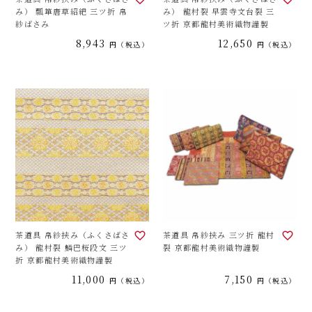
み） 瓢箪唐草紹紦 三ツ折 帛
み） 龍村裂 早雲寺文台裂 三
紗ばさみ
ツ折 京都龍村美術織物謹製
8,943
12,650
税込
税込
茶道具 帛紗挟み（ふくさばさ
茶道具 帛紗挟み 三ツ折 龍村
み） 龍村裂 鱗巴桜段文 三ツ
裂 京都龍村美術織物謹製
折 京都龍村美術織物謹製
11,000
7,150
税込
税込