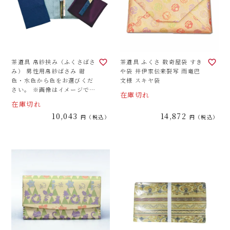
茶道具 帛紗挟み（ふくさばさ
茶道具 ふくさ 数奇屋袋 すき
み） 男性用帛紗ばさみ 紺
や袋 井伊家伝来裂写 雨竜巴
色・水色から色をお選びくだ
文様 スキヤ袋
さい。 ※画像はイメージで
在庫切れ
す。
在庫切れ
10,043
14,872
税込
税込