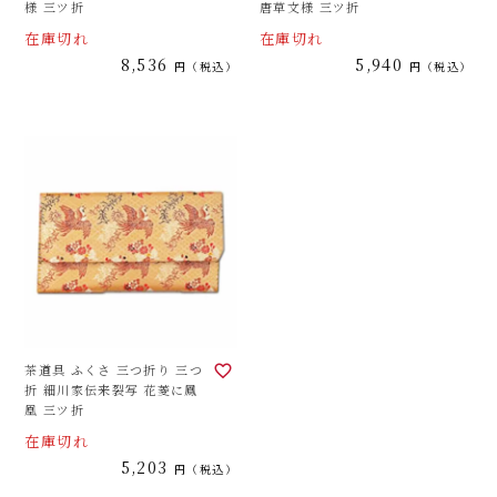
様 三ツ折
唐草文様 三ツ折
在庫切れ
在庫切れ
8,536
5,940
税込
税込
茶道具 ふくさ 三つ折り 三つ
折 細川家伝来裂写 花菱に鳳
凰 三ツ折
在庫切れ
5,203
税込