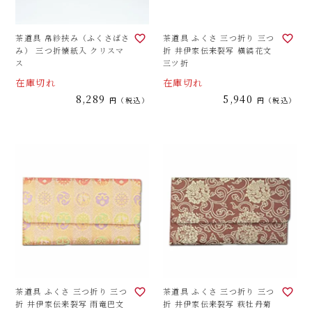
茶道具 帛紗挟み（ふくさばさ
茶道具 ふくさ 三つ折り 三つ
み） 三つ折懐紙入 クリスマ
折 井伊家伝来裂写 横縞花文
ス
三ツ折
在庫切れ
在庫切れ
8,289
5,940
税込
税込
茶道具 ふくさ 三つ折り 三つ
茶道具 ふくさ 三つ折り 三つ
折 井伊家伝来裂写 雨竜巴文
折 井伊家伝来裂写 萩牡丹菊