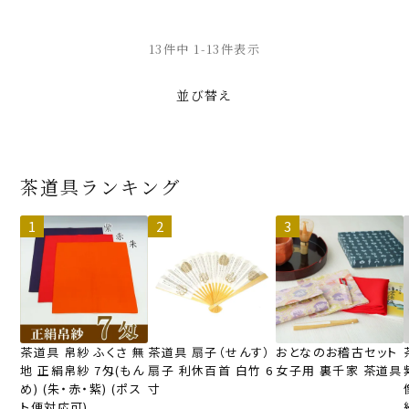
13
件中
1
-
13
件表示
並び替え
茶道具ランキング
茶道具 帛紗 ふくさ 無
茶道具 扇子（せんす）
おとなのお稽古セット
地 正絹帛紗 7匁(もん
扇子 利休百首 白竹 6
女子用 裏千家 茶道具
め) (朱・赤・紫) (ポス
寸
ト便対応可)