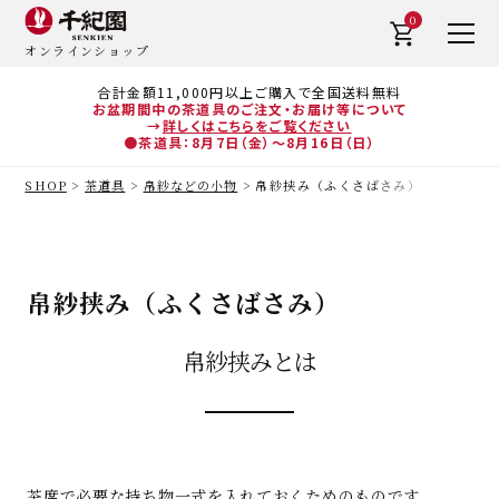
0
オンラインショップ
合計金額11,000円以上ご購入で全国送料無料
お盆期間中の茶道具のご注文・お届け等について
→
詳しくはこちらをご覧ください
●茶道具：8月7日（金）～8月16日（日）
SHOP
茶道具
帛紗などの小物
帛紗挟み（ふくさばさみ）
帛紗挟み（ふくさばさみ）
帛紗挟みとは
茶席で必要な持ち物一式を入れておくためのものです。