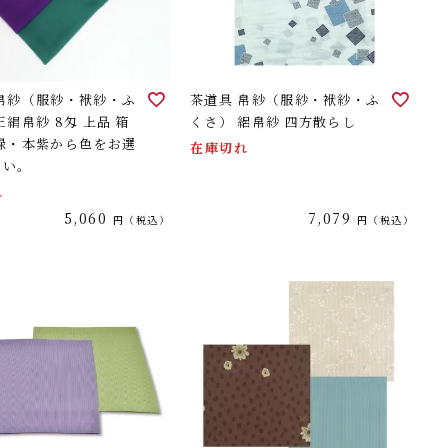
 帛紗（服紗・袱紗・ふ
茶道具 帛紗（服紗・袱紗・ふ
正絹帛紗 8匁 上品 箱
くさ） 絽帛紗 四方散らし
翠緑・本紫から色をお選
在庫切れ
さい。
れ
5,060
7,079
税込
税込