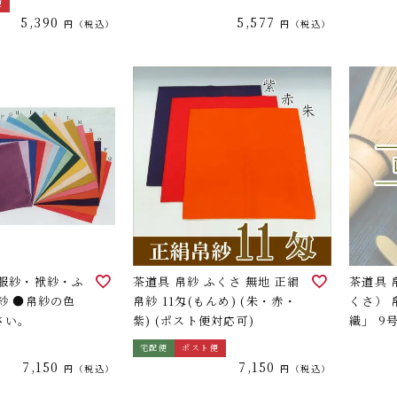
便
5,390
5,577
税込
税込
茶道具 帛紗 ふくさ 無地 正絹
茶道具
紗 ●帛紗の色
帛紗 11匁(もんめ) (朱・赤・
くさ） 
さい。
紫) (ポスト便対応可)
織」 9
宅配便
ポスト便
7,150
7,150
税込
税込