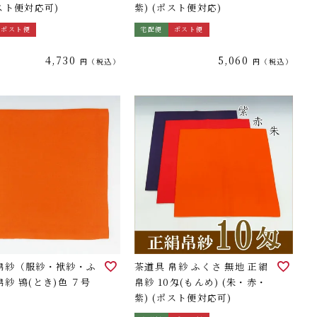
ポスト便対応可)
紫) (ポスト便対応)
ポスト便
宅配便
ポスト便
4,730
5,060
税込
税込
 帛紗（服紗・袱紗・ふ
茶道具 帛紗 ふくさ 無地 正絹
帛紗 鴇(とき)色 ７号
帛紗 10匁(もんめ) (朱・赤・
紫) (ポスト便対応可)