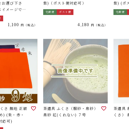
をお選び下さ
紫)（ポスト便対応可）
紫) (
はイメージで
宅配便
ポスト便
宅配便
便対応可）
便
1,100
4,180
税込
税込
くさ 無地 正絹
茶道具 ふくさ（服紗・帛紗）
茶道具
め) (朱・赤・
帛紗 紅(くれない) ７号
くさ） 
対応可)