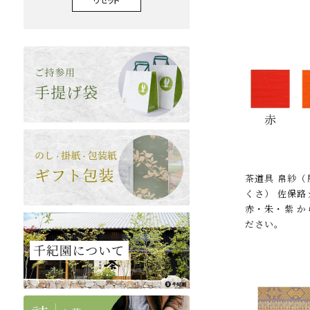
茶道具 帛紗
くさ） 佐保
赤・朱・紫 
ださい。