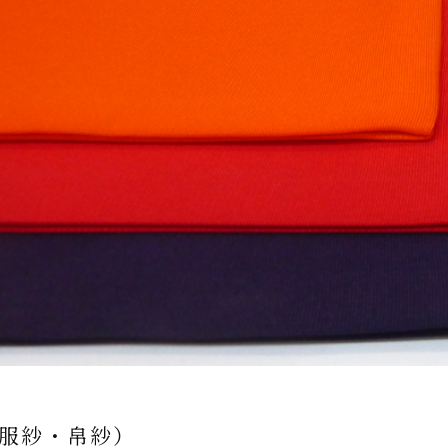
服紗・帛紗）