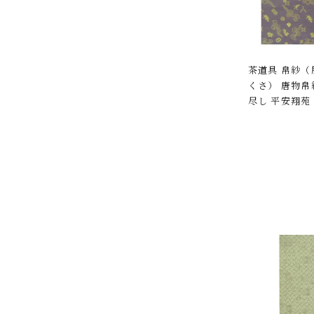
茶道具 帛紗
くさ） 唐物帛
尽し 平安翔苑