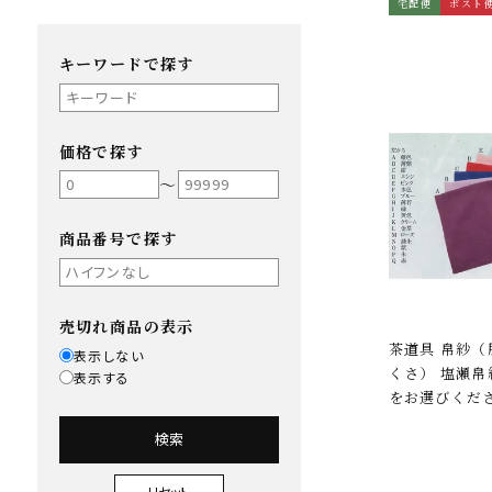
宅配便
ポスト
キーワードで探す
価格で探す
〜
商品番号で探す
売切れ商品の表示
茶道具 帛紗（服紗・袱紗・ふ
表示しない
くさ） 塩瀬帛
表示する
をお選びくだ
検索
リセット