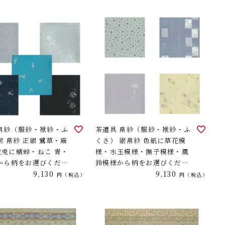
 帛紗（服紗・袱紗・ふ
茶道具 帛紗（服紗・袱紗・ふ
絽 帛紗 正絹 鷺草・麻
くさ） 絽帛紗 色紙に草花模
波兎に蜻蛉・ねこ 青・
様・水玉模様・撫子模様・風
紺から柄をお選びくださ
鈴模様から柄をお選びくださ
9,130
い。
9,130
税込
税込