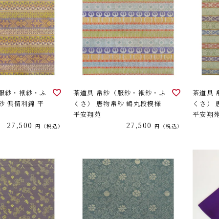
（服紗・袱紗・ふ
茶道具 帛紗（服紗・袱紗・ふ
茶道具
紗 倶留利錦 平
くさ） 唐物帛紗 鶴丸段模様
くさ） 
平安翔苑
平安翔
27,500
27,500
税込
税込