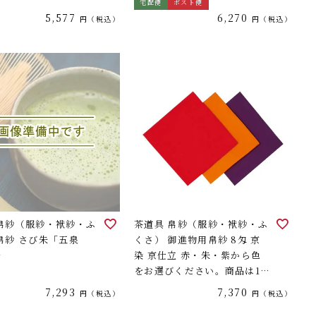
宅配便
ポスト便
5,577
6,270
税込
税込
 帛紗（服紗・袱紗・ふ
茶道具 帛紗（服紗・袱紗・ふ
帛紗 さび朱「五泉
くさ） 御進物用帛紗 8匁 京
号
染 京仕立 赤・朱・紫から色
をお選びください。商品は1枚
の価格です。
7,293
7,370
税込
税込