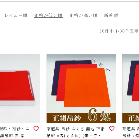
レビュー順
価格が低い順
価格が高い順
新着順
30
件中
1
-
30
件表示
茶道具 帛紗 ふくさ 無地 正絹
茶道具 
紗 赤 紫
帛紗 6匁(もんめ) (朱・赤・
帛紗 7