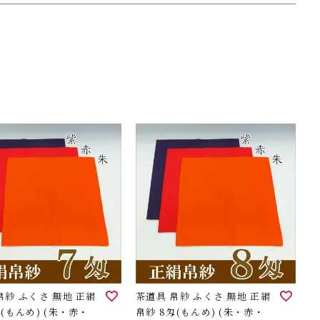
帛紗 ふくさ 無地 正絹
茶道具 帛紗 ふくさ 無地 正絹
匁(もんめ) (朱・赤・
帛紗 8匁(もんめ) (朱・赤・