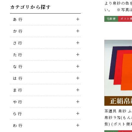
より帛紗の色
カテゴリから探す
い。 ※写真
す。（ポスト
あ 行
宅配便
ポスト
か 行
さ 行
た 行
な 行
は 行
ま 行
や 行
茶道具 帛紗 ふ
ら 行
帛紗 9匁(もん
紫) (ポスト便
わ 行