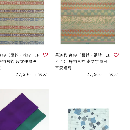
 帛紗（服紗・袱紗・ふ
茶道具 帛紗（服紗・袱紗・ふ
唐物帛紗 段文様蜀巴
くさ） 唐物帛紗 寿文字蜀巴
苑
平安翔苑
27,500
27,500
税込
税込