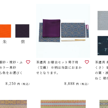
（服紗・袱紗・ふ
茶道具 お稽古セット男子用
茶道具
路カラー帛紗
（交織） ※柄は当店におまか
くさ） 
から色をお選びく
せとなります。
の葉・
ねこ 
8,250
8,888
い。
税込
税込