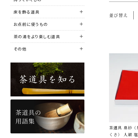
床を飾る道具
並び替え
お点前に使うもの
茶の湯をより楽しむ道具
その他
茶道具 帛紗（服紗・袱紗・ふ
くさ） 人絹 塩瀬帛