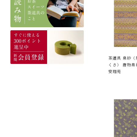
茶道具 帛紗
くさ） 唐物帛
安翔苑