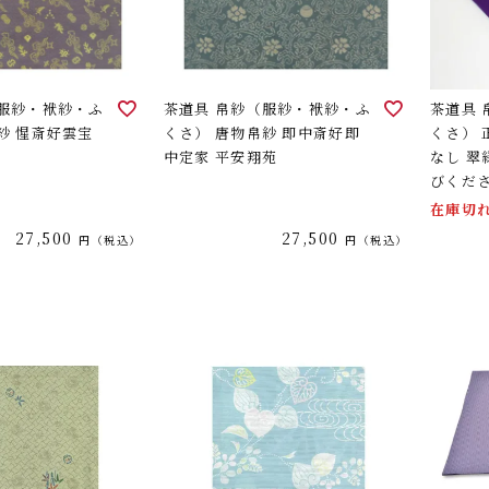
（服紗・袱紗・ふ
茶道具 帛紗（服紗・袱紗・ふ
茶道具
紗 惺斎好雲宝
くさ） 唐物帛紗 即中斎好即
くさ） 
中定家 平安翔苑
なし 
びくだ
在庫切
27,500
27,500
税込
税込