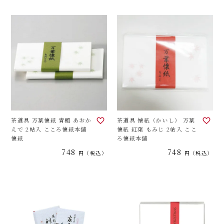
茶道具 万葉懐紙 青楓 あおか
茶道具 懐紙（かいし） 万葉
えで 2帖入 こころ懐紙本舗
懐紙 紅葉 もみじ 2帖入 ここ
懐紙
ろ懐紙本舗
748
748
税込
税込