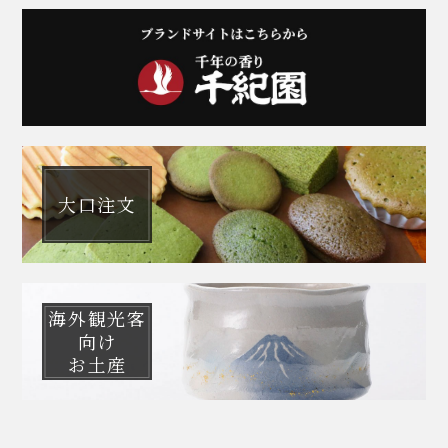
大口注文
海外観光客
向け
お土産