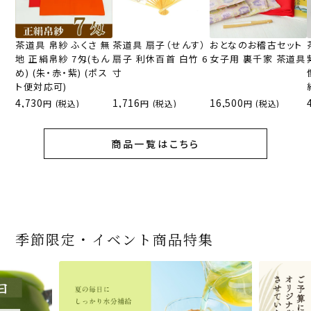
茶道具 帛紗 ふくさ 無
茶道具 扇子（せんす）
おとなのお稽古セット
地 正絹帛紗 7匁(もん
扇子 利休百首 白竹 6
女子用 裏千家 茶道具
め) (朱・赤・紫) (ポス
寸
ト便対応可)
4,730
1,716
16,500
(税込)
(税込)
(税込)
商品一覧はこちら
季節限定・イベント商品特集