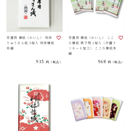
茶道具 懐紙（かいし） 利休
茶道具 懐紙（かいし） ここ
りゅうさん紙 5帖入 利休懐紙
ろ懐紙 男子用 2帖入（片面ラ
本舗
ミネート加工） こころ懐紙本
舗
935
968
税込
税込