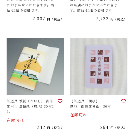
におまかせいただきます。商
は当店におまかせいただきま
品は1個の価格です。
す。商品は1個の価格です
7,007
7,722
税込
税込
茶道具 懐紙（かいし） 御茶
【茶道具・懐紙】
席用 小倉懐紙（無地) 30枚1
無地 御茶席懐紙 30枚
帖
在庫切れ
在庫切れ
242
264
税込
税込