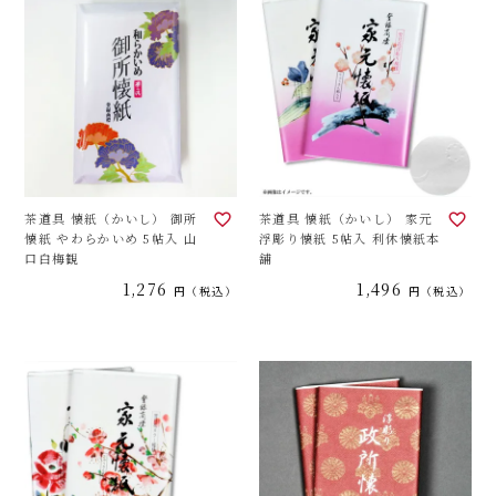
茶道具 懐紙（かいし） 御所
茶道具 懐紙（かいし） 家元
懐紙 やわらかいめ 5帖入 山
浮彫り懐紙 5帖入 利休懐紙本
口白梅観
舗
1,276
1,496
税込
税込