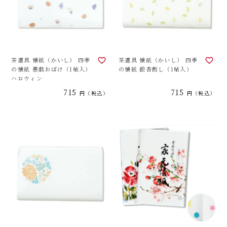
茶道具 懐紙（かいし） 四季
茶道具 懐紙（かいし） 四季
の懐紙 悪戯おばけ（1帖入）
の懐紙 銀杏散し（1帖入）
ハロウィン
715
715
税込
税込