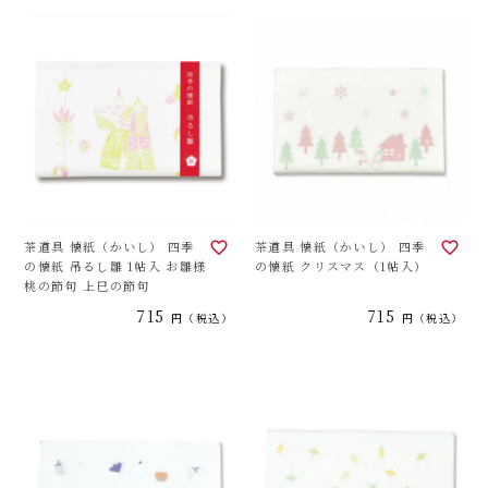
茶道具 懐紙（かいし） 四季
茶道具 懐紙（かいし） 四季
の懐紙 吊るし雛 1帖入 お雛様
の懐紙 クリスマス（1帖入）
桃の節句 上巳の節句
715
715
税込
税込