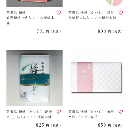
茶道具 懐紙
茶道具 懐紙（かいし） 彩ど
政所懐紙 2帖入 こころ懐紙本
り懐紙 3帖入 こころ懐紙本舗
舗
781
803
税込
税込
茶道具 懐紙（かいし） 静懐
茶道具 懐紙（かいし） 懐紙
紙 (５帖入) こころ懐紙本舗
市松 ピンク 2帖入
825
858
税込
税込