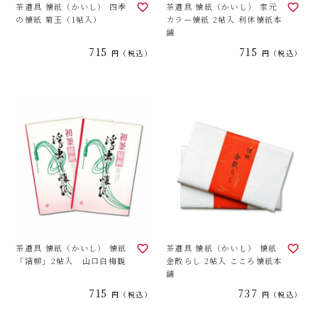
茶道具 懐紙（かいし） 四季
茶道具 懐紙（かいし） 家元
の懐紙 菊玉（1帖入）
カラー懐紙 2帖入 利休懐紙本
舗
715
715
税込
税込
茶道具 懐紙（かいし） 懐紙
茶道具 懐紙（かいし） 懐紙
「結柳」2帖入 山口白梅観
金散らし 2帖入 こころ懐紙本
舗
715
737
税込
税込