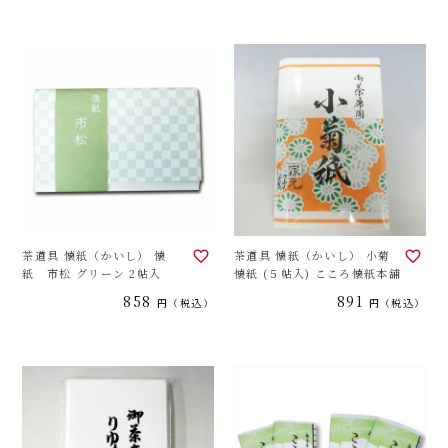
茶道具 懐紙（かいし） 懐
茶道具 懐紙（かいし） 小菊
紙 市松 グリーン 2帖入
懐紙 (５帖入) こころ懐紙本舗
858
891
税込
税込