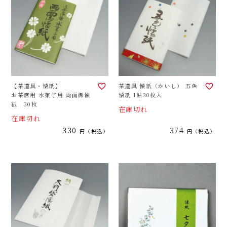
【茶道具・懐紙】
茶道具 懐紙（かいし） 五色
お茶席用 水菓子用 両面御懐
懐紙 1帖30枚入
紙 30枚
在庫切れ
在庫切れ
330
374
税込
税込