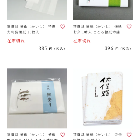
茶道具 懐紙（かいし） 特選
茶道具 懐紙（かいし） 懐紙
大判袋懐紙 10枚入
七夕 1帖入 こころ懐紙本舗
在庫切れ
在庫切れ
385
396
税込
税込
茶道具 懐紙（かいし） 懐紙
茶道具 懐紙（かいし） 佐保
鯉のぼり 1帖入 こころ懐紙本
路懐紙（2帖入）