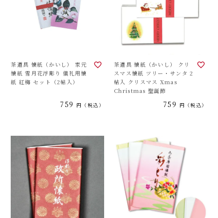
茶道具 懐紙（かいし） 家元
茶道具 懐紙（かいし） クリ
懐紙 雪月花浮彫り 儀礼用懐
スマス懐紙 ツリー・サンタ 2
紙 紅梅 セット（2帖入）
帖入 クリスマス Xmas
Christmas 聖誕節
759
759
税込
税込