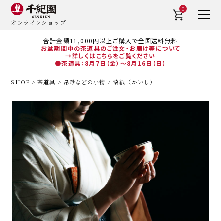
0
オンラインショップ
合計金額11,000円以上ご購入で全国送料無料
お盆期間中の茶道具のご注文・お届け等について
→
詳しくはこちらをご覧ください
●茶道具：8月7日（金）～8月16日（日）
SHOP
茶道具
帛紗などの小物
懐紙（かいし）