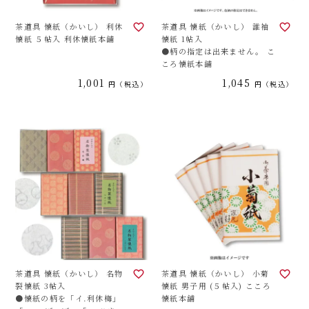
茶道具 懐紙（かいし） 利休
茶道具 懐紙（かいし） 誰袖
懐紙 ５帖入 利休懐紙本舗
懐紙 1帖入
●柄の指定は出来ません。 こ
ころ懐紙本舗
1,001
1,045
税込
税込
茶道具 懐紙（かいし） 名物
茶道具 懐紙（かいし） 小菊
裂懐紙 3帖入
懐紙 男子用 (５帖入) こころ
●懐紙の柄を「イ.利休梅」
懐紙本舗