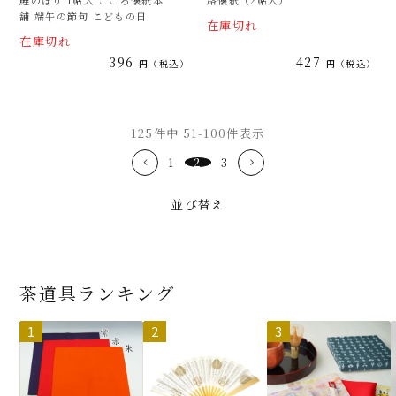
舗 端午の節句 こどもの日
在庫切れ
在庫切れ
396
427
税込
税込
125
件中
51
-
100
件表示
1
2
3
並び替え
茶道具ランキング