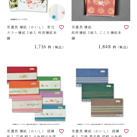
茶道具 懐紙（かいし） 家元
茶道具 懐紙
カラー懐紙 5帖入 利休懐紙本
政所懐紙 5帖入 こころ懐紙本
舗
舗
1,716
1,848
税込
税込
茶道具 懐紙（かいし） 綴懐
茶道具 懐紙（かいし） 綴懐
紙入 交織 柄入 ※色柄は当店
紙入 交織 男子用 縞柄 ※色柄