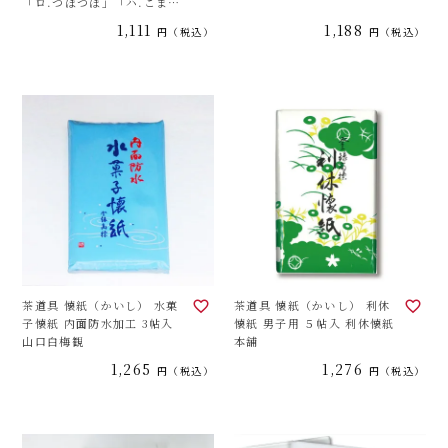
「ロ.つぼつぼ」「ハ.こまつ
なぎ」からお選びください。
1,111
1,188
税込
税込
こころ懐紙本舗
茶道具 懐紙（かいし） 水菓
茶道具 懐紙（かいし） 利休
子懐紙 内面防水加工 3帖入
懐紙 男子用 ５帖入 利休懐紙
山口白梅観
本舗
1,265
1,276
税込
税込