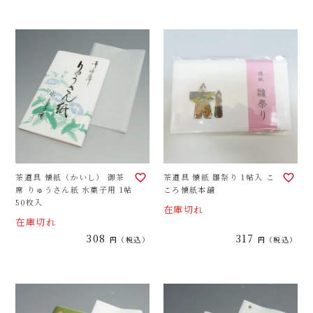
茶道具 懐紙（かいし） 御茶
茶道具 懐紙 雛祭り 1帖入 こ
席 りゅうさん紙 水菓子用 1帖
ころ懐紙本舗
50枚入
在庫切れ
在庫切れ
308
317
税込
税込