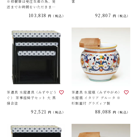
※棕櫚箒は受注生産の為、発
客
送までお時間をいただきま
す。
103,818
92,807
税込
税込
茶道具 水屋道具（みずやどう
茶道具 水屋瓶（みずやがめ）
ぐ） 茶事座椅子セット 大 黒
水屋瓶 イタリア デルータ ※
掻合塗
杉割蓋付 グラズィア製
92,521
88,088
税込
税込