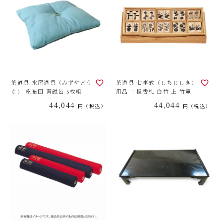
茶道具 水屋道具（みずやどう
茶道具 七事式（しちじしき）
ぐ） 座布団 青磁色 5枚組
用品 十種香札 白竹 上 竹憲
44,044
44,044
税込
税込