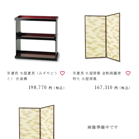
茶道具 水屋道具（みずやどう
茶道具 水屋屏風 金散両面使
ぐ） 衣装棚
特大 水屋屏風
198,770
167,310
税込
税込