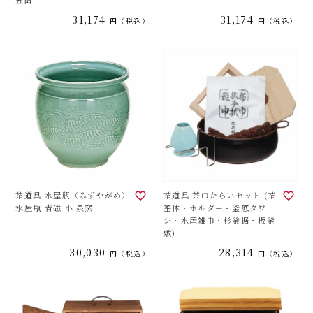
五陶
31,174
31,174
税込
税込
茶道具 水屋瓶（みずやがめ）
茶道具 茶巾たらいセット (茶
水屋瓶 青磁 小 泉窯
筌休・ホルダー・釜底タワ
シ・水屋雑巾・杉釜据・板釜
敷)
30,030
28,314
税込
税込