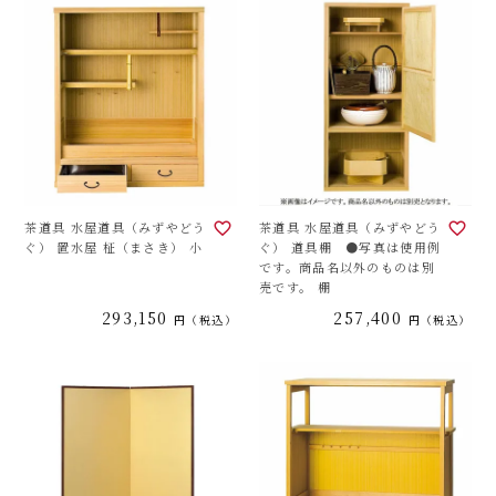
茶道具 水屋道具（みずやどう
茶道具 水屋道具（みずやどう
ぐ） 置水屋 柾（まさき） 小
ぐ） 道具棚 ●写真は使用例
です。商品名以外のものは別
売です。 棚
293,150
257,400
税込
税込