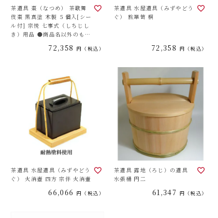
茶道具 棗（なつめ） 茶歌舞
茶道具 水屋道具（みずやどう
伎棗 黒真塗 木製 ５個入[シー
ぐ） 旅箪笥 桐
ル付] 宗悦 七事式（しちじし
き）用品 ●商品名以外のもの
は別売です。
72,358
72,358
税込
税込
茶道具 水屋道具（みずやどう
茶道具 露地（ろじ）の道具
ぐ） 火消壺 四方 宗伴 火消壷
水張桶 円二
66,066
61,347
税込
税込