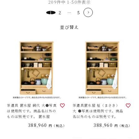
209
件中
1
-
50
件表示
1
2
…
5
並び替え
茶道具 置水屋 網代 大●写真
茶道具置水屋 柾（まさき）
は使用例です。商品名以外の
大 ●写真は使用例です。商品
ものは別売です。 置水屋
名以外のものは別売です。
388,960
388,960
税込
税込