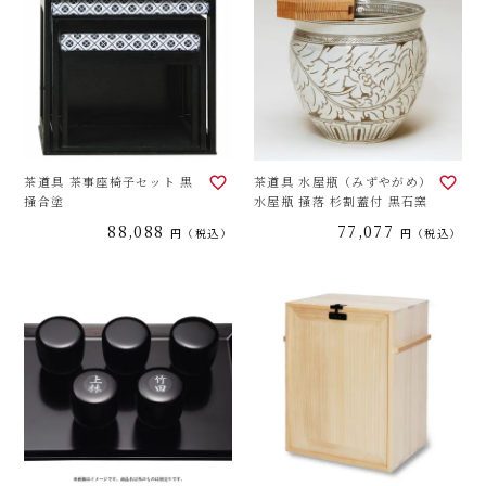
茶道具 茶事座椅子セット 黒
茶道具 水屋瓶（みずやがめ）
掻合塗
水屋瓶 掻落 杉割蓋付 黒石窯
88,088
77,077
税込
税込