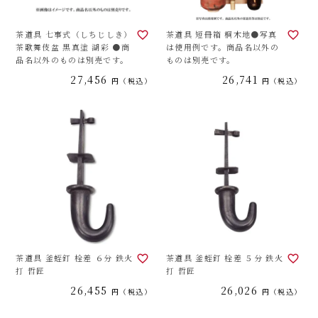
茶道具 七事式（しちじしき）
茶道具 短冊箱 桐木地●写真
茶歌舞伎盆 黒真塗 湖彩 ●商
は使用例です。商品名以外の
品名以外のものは別売です。
ものは別売です。
27,456
26,741
税込
税込
茶道具 釜蛭釘 栓差 ６分 鉄火
茶道具 釜蛭釘 栓差 ５分 鉄火
打 哲匠
打 哲匠
26,455
26,026
税込
税込