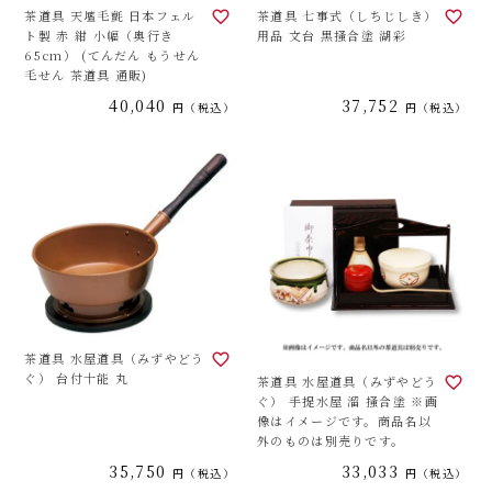
茶道具 天壇毛氈 日本フェル
茶道具 七事式（しちじしき）
ト製 赤 紺 小幅（奥行き
用品 文台 黒掻合塗 湖彩
65cm） (てんだん もうせん
毛せん 茶道具 通販)
40,040
37,752
税込
税込
茶道具 水屋道具（みずやどう
ぐ） 台付十能 丸
茶道具 水屋道具（みずやどう
ぐ） 手提水屋 溜 掻合塗 ※画
像はイメージです。商品名以
外のものは別売りです。
35,750
33,033
税込
税込