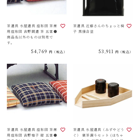
茶道具 水屋道具 座布団 茶席
茶道具 近藤さんのちょっと椅
用座布団 吉野間道 茶 五客●
子 黒掻合塗
商品名以外のものは別売で
す。
54,769
53,911
税込
税込
茶道具 水屋道具 座布団 茶席
茶道具 水屋道具（みずやどう
用座布団 吉野格子 紺 五客●
ぐ） 葉茶漏斗セット (はちゃ