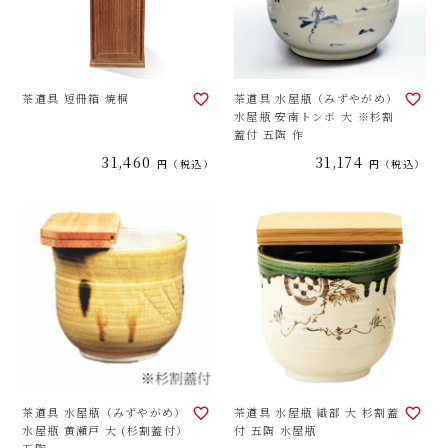
茶道具 短冊箱 焼桐
茶道具 水屋瓶（みずやがめ）
水屋瓶 安南トンボ 大 ※杉割
蓋付 五陶 作
31,460
31,174
税込
税込
茶道具 水屋瓶（みずやがめ）
茶道具 水屋瓶 織部 大 杉割蓋
水屋瓶 黄瀬戸 大 (杉割蓋付）
付 五陶 水屋瓶