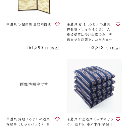
茶道具 水屋屏風 金散両面使
茶道具 露地（ろじ）の道具
棕櫚箒（しゅろほうき） Ａ
※棕櫚箒は受注生産の為、発
送までお時間をいただきま
す。
161,590
103,818
税込
税込
茶道具 露地（ろじ）の道具
茶道具 水屋道具（みずやどう
棕櫚箒（しゅろほうき） Ｂ
ぐ） 座布団 市来木綿 縞帖 5