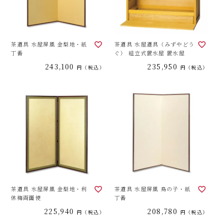
茶道具 水屋屏風 金梨地・紙
茶道具 水屋道具（みずやどう
丁番
ぐ） 組立式置水屋 置水屋
243,100
235,950
税込
税込
茶道具 水屋屏風 金梨地・利
茶道具 水屋屏風 鳥の子・紙
休梅両面使
丁番
225,940
208,780
税込
税込