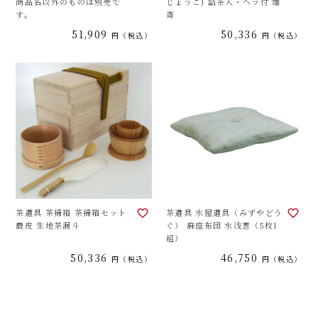
商品名以外のものは別売で
じょうご) 詰茶入・ヘラ付 雄
す。
斎
51,909
50,336
税込
税込
茶道具 茶掃箱 茶掃箱セット
茶道具 水屋道具（みずやどう
鹿皮 生地茶漏斗
ぐ） 麻座布団 水浅葱（5枚1
組）
50,336
46,750
税込
税込