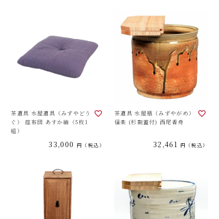
茶道具 水屋道具（みずやどう
茶道具 水屋瓶（みずやがめ）
ぐ） 座布団 あすか紬（5枚1
信楽 (杉割蓋付) 西尾香舟
組）
33,000
32,461
税込
税込