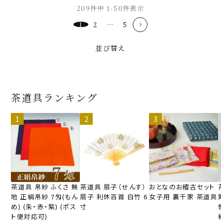
209
件中
1
-
50
件表示
1
2
…
5
並び替え
茶道具ランキング
茶道具 帛紗 ふくさ 無
茶道具 扇子（せんす）
おとなのお稽古セット
地 正絹帛紗 7匁(もん
扇子 利休百首 白竹 6
女子用 裏千家 茶道具
め) (朱・赤・紫) (ポス
寸
ト便対応可)