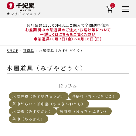
0
オンラインショップ
合計金額11,000円以上ご購入で全国送料無料
お盆期間中の茶道具のご注文・お届け等について
→
詳しくはこちらをご覧ください
●茶道具：8月7日（金）～8月16日（日）
SHOP
茶道具
水屋道具（みずやどうぐ）
水屋道具（みずやどうぐ）
絞り込み
水屋屏風（みずやびょうぶ）
茶掃箱（ちゃはきばこ）
茶巾だらい・茶巾落（ちゃきんおとし）
水屋瓶（みずやがめ）
抹茶篩（まっちゃふるい）
茶巾（ちゃきん）