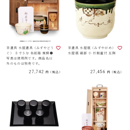
茶道具 水屋道具（みずやどう
茶道具 水屋瓶（みずやがめ）
ぐ） ８寸５分 色紙箱 焼桐●
水屋瓶 織部 小 杉割蓋付 五陶
写真は使用例です。商品名以
外のものは別売です。
27,742
27,456
税込
税込