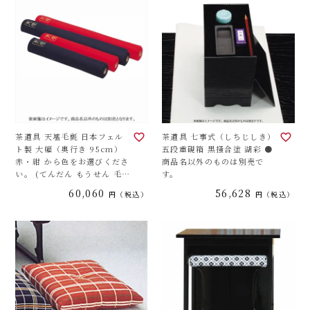
茶道具 天壇毛氈 日本フェル
茶道具 七事式（しちじしき）
ト製 大幅（奥行き 95cm）
五段重硯箱 黒掻合塗 湖彩 ●
赤・紺 から色をお選びくださ
商品名以外のものは別売で
い。 (てんだん もうせん 毛せ
す。
ん)
60,060
56,628
税込
税込