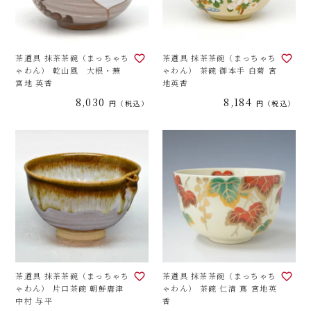
茶道具 抹茶茶碗（まっちゃち
茶道具 抹茶茶碗（まっちゃち
ゃわん） 乾山風 大根・蕪
ゃわん） 茶碗 御本手 白菊 宮
宮地 英香
地英香
8,030
8,184
税込
税込
茶道具 抹茶茶碗（まっちゃち
茶道具 抹茶茶碗（まっちゃち
ゃわん） 片口茶碗 朝鮮唐津
ゃわん） 茶碗 仁清 蔦 宮地英
中村 与平
香