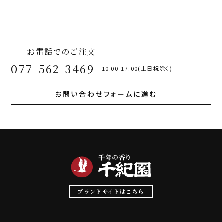
お電話でのご注文
077-562-3469
10:00-17:00(土日祝除く)
お問い合わせフォームに進む
ブランドサイトはこちら