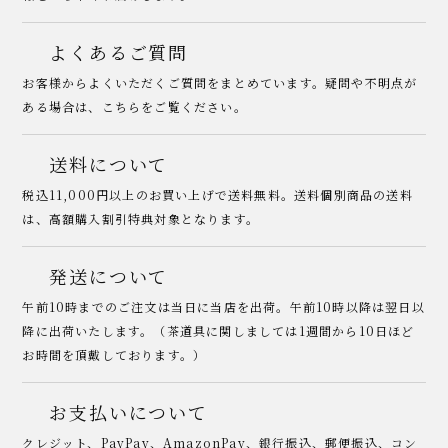
よくあるご質問
お客様からよくいただくご質問をまとめています。疑問や不明点が
ある場合は、こちらをご覧ください。
送料について
税込11,000円以上のお買い上げで送料無料。送料個別商品の送料
は、高額購入割引特典対象となります。
発送について
午前10時までのご注文は当日に当店を出荷。午前10時以降は翌日以
降に出荷いたします。（茶道具に関しましては1週間から10日ほど
お時間を頂戴しております。）
お支払いについて
クレジット、PayPay、AmazonPay、銀行振込、郵便振込、コン