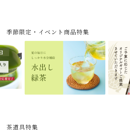
季節限定・イベント商品特集
茶道具特集