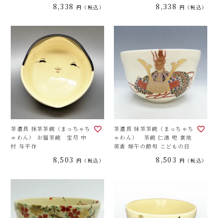
8,338
8,338
税込
税込
茶道具 抹茶茶碗（まっちゃち
茶道具 抹茶茶碗（まっちゃち
ゃわん） お福茶碗 宝尽 中
ゃわん） 茶碗 仁清 兜 宮地
村 与平作
英香 端午の節句 こどもの日
8,503
8,503
税込
税込