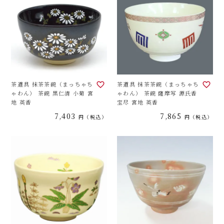
茶道具 抹茶茶碗（まっちゃち
茶道具 抹茶茶碗（まっちゃち
ゃわん） 茶碗 黒仁清 小菊 宮
ゃわん） 茶碗 薩摩写 源氏香
地 英香
宝尽 宮地 英香
7,403
7,865
税込
税込