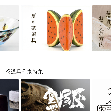
茶道具作家特集