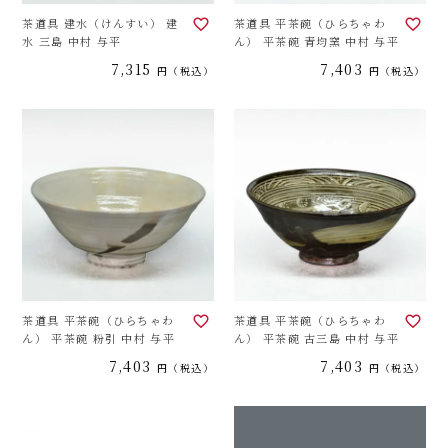
茶道具 建水（けんすい） 建
茶道具 平茶碗（ひらちゃわ
水 三島 中村 与平
ん） 平茶碗 青均窯 中村 与平
7,315
7,403
税込
税込
茶道具 平茶碗（ひらちゃわ
茶道具 平茶碗（ひらちゃわ
ん） 平茶碗 粉引 中村 与平
ん） 平茶碗 古三島 中村 与平
7,403
7,403
税込
税込