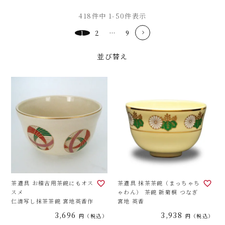
418
件中
1
-
50
件表示
1
2
…
9
並び替え
茶道具 お稽古用茶碗にもオス
茶道具 抹茶茶碗（まっちゃち
スメ
ゃわん） 茶碗 新菊桐 つなぎ
仁清写し抹茶茶碗 宮地英香作
宮地 英香
3,696
3,938
税込
税込