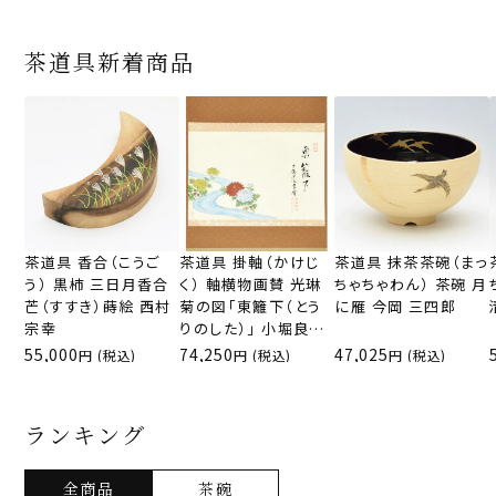
茶道具新着商品
茶道具 香合（こうご
茶道具 掛軸（かけじ
茶道具 抹茶茶碗（まっ
う） 黒柿 三日月香合
く） 軸横物画賛 光琳
ちゃちゃわん） 茶碗 月
芒（すすき）蒔絵 西村
菊の図「東籬下（とう
に雁 今岡 三四郎
宗幸
りのした）」 小堀良實
（こぼりりょうじつ）師
55,000
74,250
47,025
(税込)
(税込)
(税込)
京都 宝林寺・上村 久
志画
ランキング
全商品
茶碗