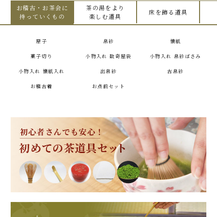
お稽古・お茶会に
茶の湯をより
床を飾る道具
持っていくもの
楽しむ道具
扇子
帛紗
懐紙
菓子切り
小物入れ 数奇屋袋
小物入れ 帛紗ばさみ
小物入れ 懐紙入れ
出帛紗
古帛紗
お稽古着
お点前セット
炭道具
風炉釜
掛物
懐石道具
花入
風炉
敷板・敷瓦
水屋道具
籠の花入
茶箱
薄板
炉釜
茶通箱
香合
炉縁
皆具
棚
夜咄道具
屏風
七事式
水指
薄茶器
書籍
立礼棚
茶入
野点用品
仕服
茶杓
茶碗
縁高
食籠
菓子鉢
干菓子器
黒文字
建水
蓋置
柄杓
茶筅
茶巾
義山・ガラス