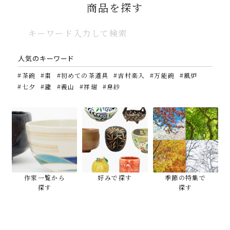
商品を探す
茶道具 抹茶茶碗（まっ
茶道具 扇子（せんす）
茶道具 帛紗 ふくさ 無
茶道具 懐紙（かいし）
茶道具 抹茶茶碗（まっ
茶道具 抹茶茶碗（まっ
ちゃちゃわん） 平茶
扇子 利休百首 白竹 6
地 正絹帛紗 7匁(もん
利休懐紙 ５帖入 利休
ちゃちゃわん） 義山 茶
ちゃちゃわん） 茶碗 仁
碗 織部 松本 鉄山
寸
め) (朱・赤・紫) (ポス
懐紙本舗
碗 青楓に翡翠 （耐
清 手毬 田中香泉
ト便対応可)
熱） 八木 海峰
1,716
1,001
人気のキーワード
(税込)
(税込)
13,013
4,730
11,000
10,384
(税込)
(税込)
(税込)
(税込)
茶碗
棗
初めての茶道具
吉村楽入
万能碗
風炉
七夕
瀧
義山
祥瑞
帛紗
扇子の商品一覧はこちら
懐紙の商品一覧はこちら
茶碗の商品一覧はこちら
帛紗の商品一覧はこちら
作家一覧から
好みで探す
季節の特集で
探す
探す