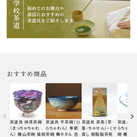
おすすめ商品
茶道具 抹茶茶碗
茶道具 平茶碗（ひ
茶道具 茶筅（茶
茶道具 平
（まっちゃちゃわ
らちゃわん） 季節
筌・ちゃせん）・くせ
らちゃわん
ん） 義山茶碗 風紋
茶碗 舞ホタル 吉
直し 樹脂製茶筅
碗 義山 