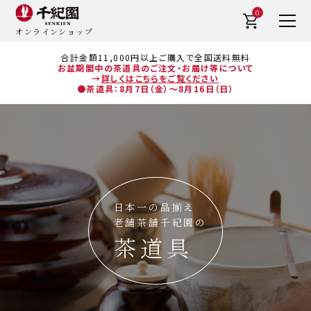
0
オンラインショップ
合計金額11,000円以上ご購入で全国送料無料
お盆期間中の茶道具のご注文・お届け等について
→
詳しくはこちらをご覧ください
●茶道具：8月7日（金）～8月16日（日）
日本一の品揃え
老舗茶舗千紀園の
茶道具