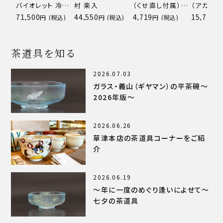
バイオレット 冷茶
村 楽入
（くせ直し付属）
（アガパン
用 片岡 操
黒・ベージュ・緑・
（超耐熱）
71,500
44,550
4,719
15,730
(税込)
(税込)
(税込)
ピンクから色をお
絢
選びください。
茶道具を知る
2026.07.03
ガラス・義山（ギヤマン）の平茶碗～
2026年版～
2026.06.26
草津本店の茶道具コーナーをご紹
介
2026.06.19
～年に一度のめぐり逢いによせて～
七夕の茶道具