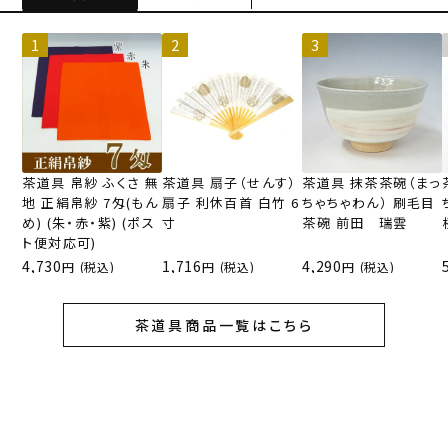
茶道具 帛紗 ふくさ 無
茶道具 扇子（せんす）
茶道具 抹茶茶碗（まっ
地 正絹帛紗 7匁(もん
扇子 利休百首 白竹 6
ちゃちゃわん） 刷毛目
め) (朱・赤・紫) (ポス
寸
茶碗 前田 瑞雲
ト便対応可)
4,730
1,716
4,290
(税込)
(税込)
(税込)
茶道具商品一覧はこちら
菓子切りの商品一覧はこちら
花入の商品一覧はこちら