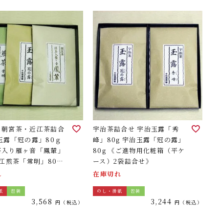
・朝宮茶・近江茶詰合
宇治茶詰合せ 宇治玉露「秀
玉露「冠の露」80ｇ
峰」80g 宇治玉露「冠の露」
茶入り雁ヶ音「鳳輦」
80g 《ご進物用化粧箱（平ケ
近江煎茶「常明」80ｇ
ース）2袋詰合せ》
物用化粧箱（平ケー
れ
在庫切れ
袋詰合せ》
紙
包装
のし・掛紙
包装
3,568
3,244
税込
税込