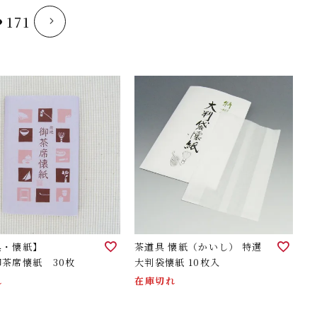
171
具・懐紙】
茶道具 懐紙（かいし） 特選
茶席懐紙 30枚
大判袋懐紙 10枚入
れ
在庫切れ