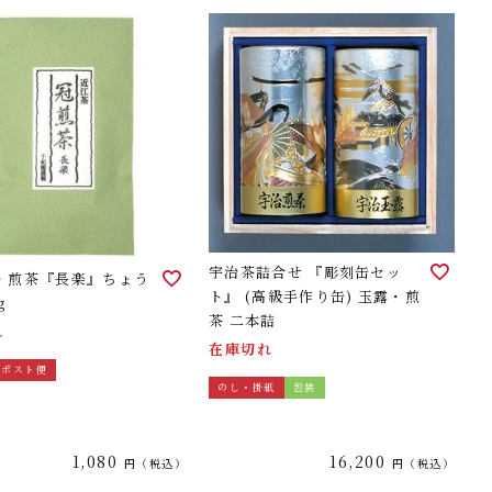
宇治茶詰合せ 『彫刻缶セッ
冠・煎茶『長楽』ちょう
ト』 (高級手作り缶) 玉露・煎
g
茶 二本詰
れ
在庫切れ
ポスト便
のし・掛紙
包装
1,080
16,200
税込
税込