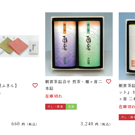
朝宮茶詰合せ 煎茶・雁ヶ音二
屋ふきん】
朝宮茶
本詰
ん
ット』
在庫切れ
ヶ音 二
在庫切
のし・掛紙
包装
のし・掛
660
3,240
税込
税込