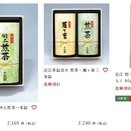
近江茶詰合せ 煎茶・雁ヶ音二
近江 
本詰
らく 80
在庫切れ
在庫切
宅配便
 特上煎茶一本詰
2,160
3,240
税込
税込