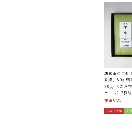
朝宮茶詰合せ
香楽」80g 
80ｇ 《ご進
ケース）2袋
在庫切れ
のし・掛紙
包