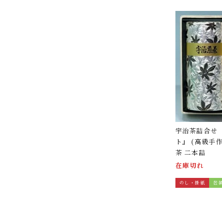
宇治茶詰合せ
ト』 (高級手
茶 二本詰
在庫切れ
のし・掛紙
包