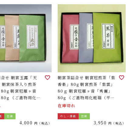
詰合せ 朝宮玉露「天
朝宮茶詰合せ 朝宮冠煎茶「紫
g 朝宮抹茶入り煎茶
香楽」80g 朝宮煎茶「紫雲」
80g 朝宮冠雁ヶ音
80ｇ 朝宮冠雁ヶ音「秀麗」
80g 《ご進物用化粧
80g 《ご進物用化粧箱（平ケ
ケース）3袋詰合せ》
ース）3袋詰合せ》
れ
在庫切れ
紙
包装
のし・掛紙
包装
4,000
3,950
税込
税込