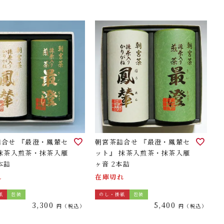
詰合せ 『最澄・鳳輦セ
朝宮茶詰合せ 『最澄・鳳輦セ
 抹茶入煎茶・抹茶入雁
ット』 抹茶入煎茶・抹茶入雁
本詰
ヶ音 2本詰
れ
在庫切れ
紙
包装
のし・掛紙
包装
3,300
5,400
税込
税込