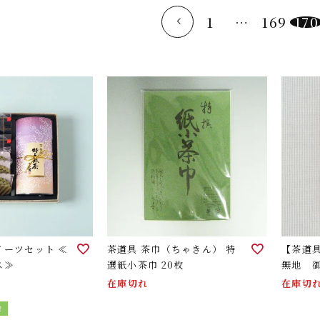
1
…
169
170
イーツセット ≪
茶道具 茶巾（ちゃきん） 特
【茶道
ス≫
選紙小茶巾 20枚
無地 御
在庫切れ
在庫切
装