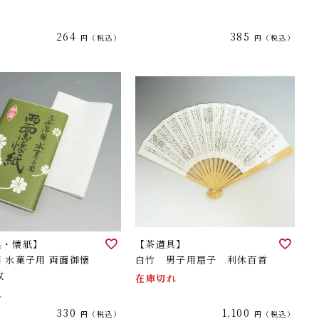
264
385
税込
税込
具・懐紙】
【茶道具】
 水菓子用 両面御懐
白竹 男子用扇子 利休百首
枚
在庫切れ
れ
330
1,100
税込
税込