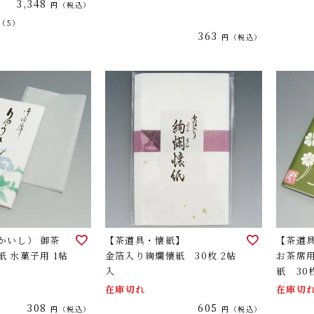
3,348
税込
（5）
363
税込
かいし） 御茶
【茶道具・懐紙】
【茶道
紙 水菓子用 1帖
金箔入り絢爛懐紙 30枚 2帖
お茶席用
入
紙 30
在庫切れ
在庫切
308
605
税込
税込