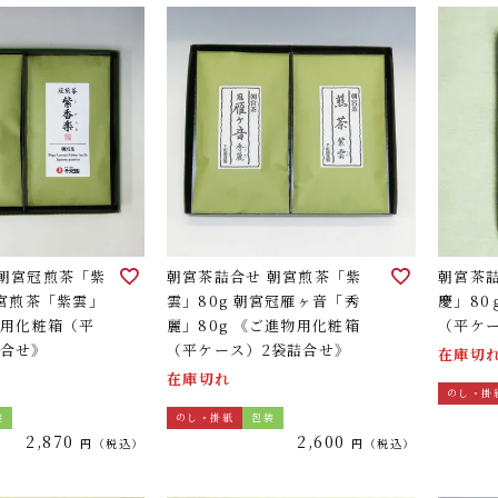
 朝宮冠煎茶「紫
朝宮茶詰合せ 朝宮煎茶「紫
朝宮茶
朝宮煎茶「紫雲」
雲」80g 朝宮冠雁ヶ音「秀
慶」80
物用化粧箱（平
麗」80g 《ご進物用化粧箱
（平ケ
詰合せ》
（平ケース）2袋詰合せ》
在庫切
在庫切れ
のし・掛
装
のし・掛紙
包装
2,870
2,600
税込
税込