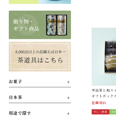
お菓子
宇治茶と和ス
ギフトボック
日本茶
在庫切れ
用途で探す
のし・掛紙
包