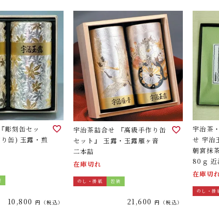
 『彫刻缶セッ
宇治茶
宇治茶詰合せ 『高級手作り缶
作り缶) 玉露・煎
せ 宇治
セット』 玉露・玉露雁ヶ音
朝宮抹
二本詰
80ｇ 
在庫切れ
《ご進
在庫切
装
のし・掛紙
包装
ス）3
のし・掛
10,800
21,600
税込
税込