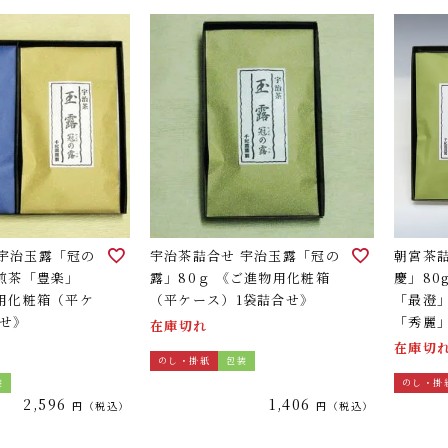
 宇治玉露「冠の
宇治茶詰合せ 宇治玉露「冠の
朝宮茶
治煎茶「豊楽」
露」80ｇ 《ご進物用化粧箱
慶」80
物用化粧箱（平ケ
（平ケース）1袋詰合せ》
「最澄」
合せ》
「秀麗」
在庫切れ
箱（平
在庫切
のし・掛紙
包装
装
のし・掛
2,596
1,406
税込
税込