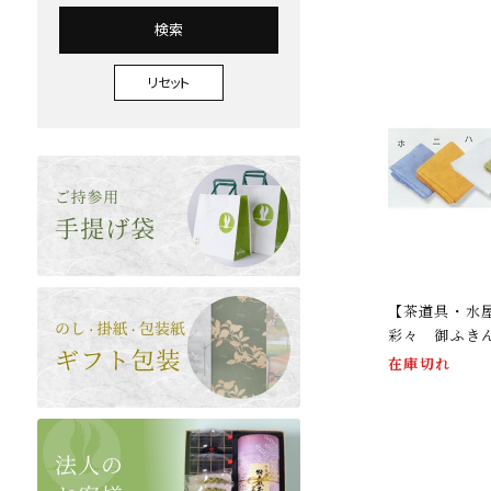
検索
リセット
【茶道具・水
彩々 御ふき
在庫切れ