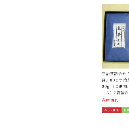
宇治茶詰合せ
露」80g 宇
80g 《ご進
ース）2袋詰
在庫切れ
のし・掛紙
包