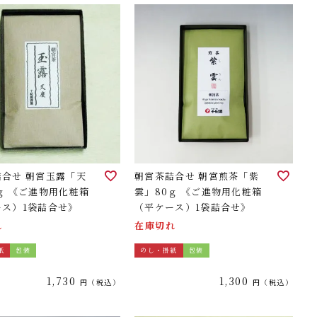
詰合せ 朝宮玉露「天
朝宮茶詰合せ 朝宮煎茶「紫
ｇ 《ご進物用化粧箱
雲」80ｇ 《ご進物用化粧箱
ース）1袋詰合せ》
（平ケース）1袋詰合せ》
れ
在庫切れ
紙
包装
のし・掛紙
包装
1,730
1,300
税込
税込