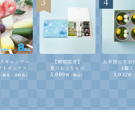
3
4
スキャンデー
【期間限定】
お茶屋の宇治
ギフトボックス
夏のおくりもの
4個入
5,000
3,032
（税込・送料込）
円（税込）
円