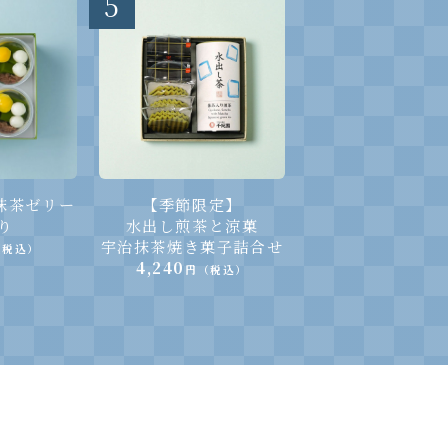
5
抹茶ゼリー
【季節限定】
り
水出し煎茶と涼菓
宇治抹茶焼き菓子詰合せ
（税込）
4,240
円（税込）