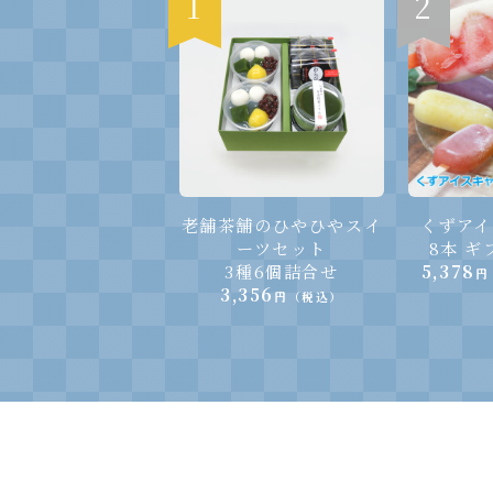
1
2
老舗茶舗のひやひやスイ
くずアイ
ーツセット
8本 
3種6個詰合せ
5,378
円
3,356
円（税込）