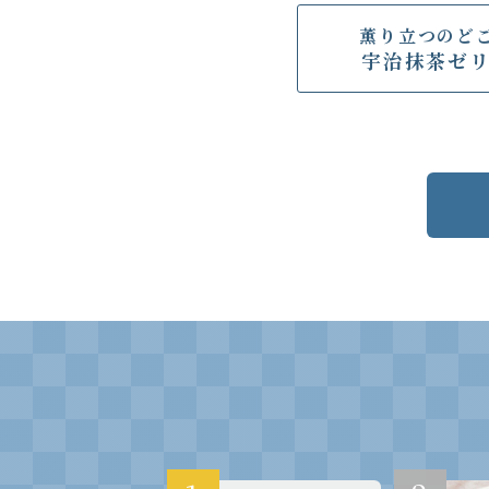
薫り立つのど
宇治抹茶ゼ