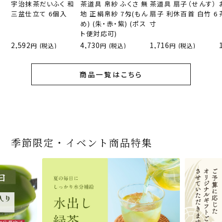
宇治抹茶だいふく 和
茶道具 帛紗 ふくさ 無
茶道具 扇子（せんす）
三盆仕立て 6個入
地 正絹帛紗 7匁(もん
扇子 利休百首 白竹 6
め) (朱・赤・紫) (ポス
寸
ト便対応可)
2,592
4,730
1,716
(税込)
(税込)
(税込)
商品一覧はこちら
季節限定・イベント商品特集
宇治抹茶だいふく 和
緑茶ティーパック（セ
宇治抹茶そば3袋・そ
老舗茶舗の宇治抹茶
茶道具 帛紗 ふくさ 無
お茶屋の京都 宇治抹
ありがとう メッセージ
宇治抹茶そば２袋・そ
宇治抹茶焼き菓子詰
茶道具 扇子（せんす）
近江米と日本酒の「み
【季節限定】水出し緑
【送料込み】宇治抹茶
老舗茶舗のひやひやス
おとなのお稽古セット
三盆仕立て 6個入
ンパックシリーズ） 5g
ばつゆ6袋（6人前）セ
かすていらと宇治冠煎
地 正絹帛紗 7匁(もん
茶サンド 3個入
付き緑茶ティーバッグ
ばつゆ４袋（４人前）
合せ 12個入
扇子 利休百首 白竹 6
ずかがみ」パウンドケ
茶詰合せ 気軽に愉し
そば160ｇ×2袋（4人
イーツセット 3種6個
女子用 裏千家 茶道具
×50袋
ット 化粧箱（カート
茶の詰合せ
め) (朱・赤・紫) (ポス
4g×2包
竹かごセット
～抹茶づくし～
寸
ーキ（カット）-単品-
むセット
前）＋特撰そばつゆ4
ン/ギフトボックス）
ト便対応可)
個（ポスト便）
2,592
4,112
1,743
4,511
540
3,356
(税込)
(税込)
(税込)
(税込)
(税込)
(税込)
864
3,032
4,730
410
2,278
1,716
1,420
2,028
16,500
(税込)
(税込)
(税込)
(税込)
(税込)
(税込)
(税込)
(税込)
(税込)
商品一覧はこちら
商品一覧はこちら