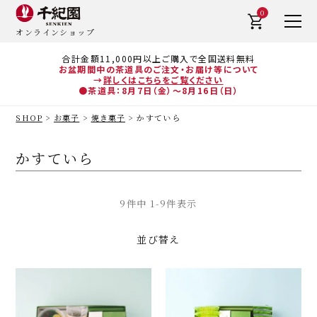
0
オンラインショップ
合計金額11,000円以上ご購入で全国送料無料
お盆期間中の茶道具のご注文・お届け等について
→
詳しくはこちらをご覧ください
●茶道具：8月7日（金）～8月16日（日）
SHOP
お菓子
焼き菓子
かすていら
かすていら
9
件中
1
-
9
件表示
並び替え