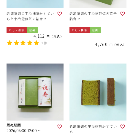
老舗茶舗の宇治抹茶かすてい
老舗茶舗の宇治抹茶焼き菓子
らと宇治冠煎茶の詰合せ
詰合せ
のし・掛紙
包装
のし・掛紙
包装
4,112
税込
1件
4,760
税込
販売期間
老舗茶舗の宇治抹茶かすてい
2026/06/30 12:00
〜
ら