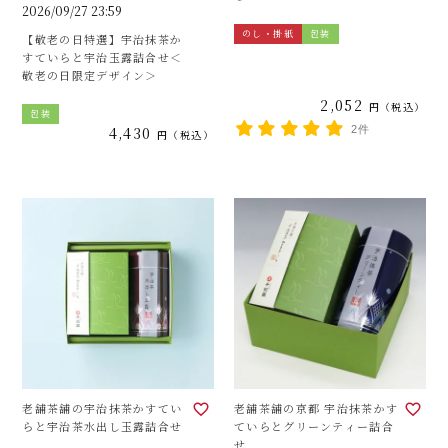
2026/09/27 23:59
のし・掛紙
包装
【敬老の日特選】宇治抹茶か
すていらと宇治玉露詰合せ＜
敬老の日限定デザイン＞
2,052
税込
包装
4,430
2件
税込
老舗茶舗の宇治抹茶かすてい
老舗茶舗の京都 宇治抹茶かす
らと宇治茶水出し玉露詰合せ
ていらとグリーンティー詰合
せ