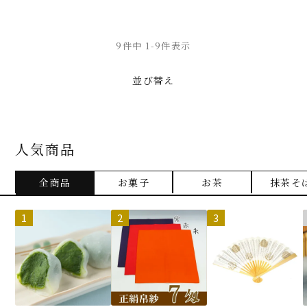
9
件中
1
-
9
件表示
並び替え
人気商品
全商品
お菓子
お茶
抹茶そ