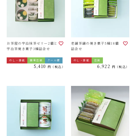
お茶屋の宇治抹茶ゼリー2個と
老舗茶舗の焼き菓子5種18個
宇治茶焼き菓子3種詰合せ
詰合せ
のし・掛紙
簡易包装
クール便
のし・掛紙
包装
5,410
6,922
税込
税込