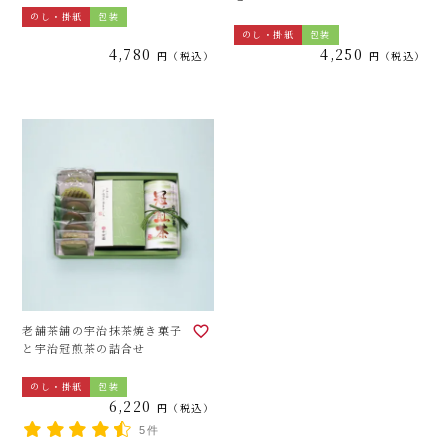
のし・掛紙
包装
のし・掛紙
包装
4,780
4,250
税込
税込
老舗茶舗の宇治抹茶焼き菓子
と宇治冠煎茶の詰合せ
のし・掛紙
包装
6,220
税込
5件