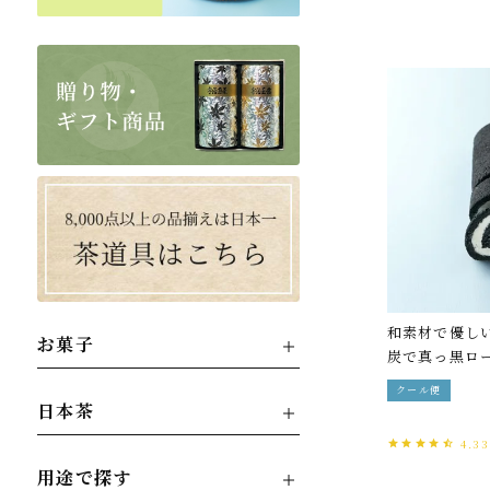
和素材で優し
お菓子
炭で真っ黒ロ
クール便
日本茶
4.33
用途で探す