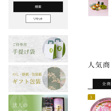
検索
リセット
人気商
全商