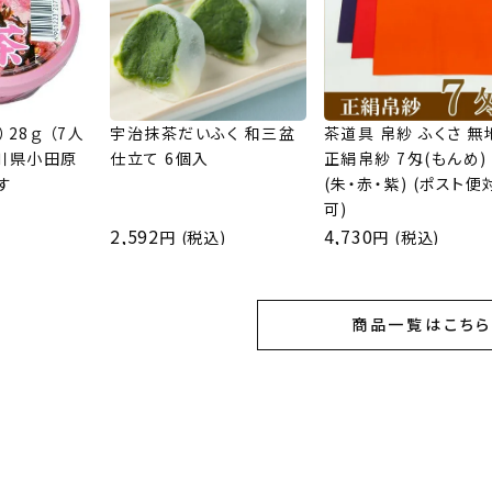
28ｇ （7人
宇治抹茶だいふく 和三盆
茶道具 帛紗 ふくさ 無
奈川県小田原
仕立て 6個入
正絹帛紗 7匁(もんめ)
す
(朱・赤・紫) (ポスト便
可)
2,592
4,730
(税込)
(税込)
商品一覧はこち