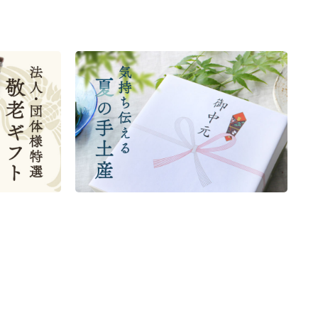
ーキ
パッ
ばつ
イー
女子
京都 宇治抹茶ぷりん（6個
ありがとう メッセージ付き
京都 宇治抹茶そば４袋・そ
【期間限定】夏のおくりもの
茶道具 お稽古セット 紫帛
京都 宇治抹茶ぷりん（3個
【季節限定】水出し緑茶詰
宇治抹茶そば６袋・そばつ
宇治抹茶焼き菓子詰合せ
茶道具 香合（こうごう） 季
個入
袋
ごセ
入り）
緑茶ティーバッグ 4g×2
ばつゆ８袋（８人前）セッ
紗(5寸扇子) ※画像はイメ
入り）
合せ 気軽に愉しむセット
ゆ１２袋（１２人前）セッ
25個入
節香合 桜花 吉村 楽入
3,626
包
ト 化粧箱（カートン/ギフ
ージです。懐紙入れ、楊枝
1,895
ト 化粧箱（カートン/ギフ
～抹茶づくし～
(税込)
(税込)
410
トボックス）
5,000
差の柄は当店おまかせに
1,420
トボックス）
9,377
(税込)
(税込)
(税込)
(税込)
4,006
なります。
4,862
5,734
18,150
(税込)
(税込)
(税込)
(税込)
ら
ら
ら
ら
ら