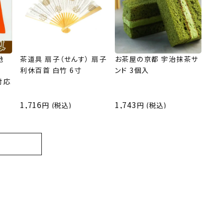
地
茶道具 扇子（せんす） 扇子
お茶屋の京都 宇治抹茶サ
利休百首 白竹 6寸
ンド 3個入
対応
1,716
1,743
(税込)
(税込)
ら