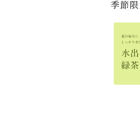
季節限
宇治抹茶だい
桜茶（さくら茶）
宇治抹茶そば
老舗茶舗の宇
茶道具 帛紗 
仕立て 6個入
前後） ＊神
ゆ6袋（6人前
ていらと宇治
正絹帛紗 7匁
2,592
市の八重桜で
粧箱（カートン
合せ
(朱・赤・紫) 
(税
454
クス）
4,112
可)
(税込)
(税
3,032
4,730
(税
(税