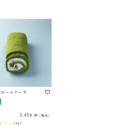
茶ロールケーキ
3,456
税込
（16）
4.63