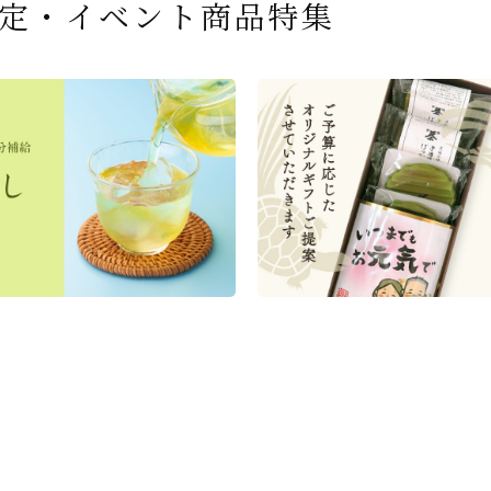
定・イベント商品特集
ふく 和三盆
28ｇ （7人
3袋・そばつ
治抹茶かす
ふくさ 無地
お茶屋の京都 宇治抹茶サ
『釜炒りむぎ茶』 10g×51
【送料込み】宇治抹茶そば
宇治抹茶焼き菓子詰合せ
茶道具 扇子（せんす） 扇子
宇治抹茶 濃チーズケ
緑茶ティーパック（セン
宇治抹茶そば２袋・そ
老舗茶舗のひやひやス
おとなのお稽古セット 
奈川県小田原
）セット 化
冠煎茶の詰
(もんめ)
ンド 3個入
p
160ｇ×2袋（4人前）＋特
12個入
利休百首 白竹 6寸
『抹茶まる』 1セット6
クシリーズ） 5g×50
ゆ４袋（４人前） 竹か
ツセット 3種6個
用 裏千家 茶道具
す
/ギフトボッ
(ポスト便対応
1,743
撰そばつゆ4個（ポスト便）
～抹茶づくし～
3,240
ット
込)
(税込)
(税込)
324
4,511
864
3,356
込)
(税込)
(税込)
(税込)
(税込)
2,028
1,716
2,278
16,500
込)
込)
(税込)
(税込)
(税込)
(税込)
商品一覧はこち
商品一覧はこち
商品一覧はこち
商品一覧はこち
商品一覧はこち