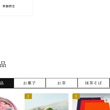
季節限定
品
品
お菓子
お茶
抹茶そば