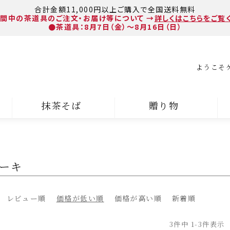
合計金額11,000円以上ご購入で全国送料無料
間中の茶道具のご注文・お届け等について
→
詳しくはこちらをご覧
●茶道具：8月7日（金）～8月16日（日）
ようこそ
抹茶そば
贈り物
ーキ
レビュー順
価格が低い順
価格が高い順
新着順
3
件中
1
-
3
件表示