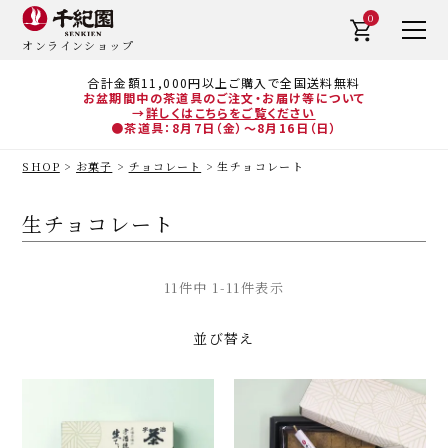
0
オンラインショップ
合計金額11,000円以上ご購入で全国送料無料
お盆期間中の茶道具のご注文・お届け等について
→
詳しくはこちらをご覧ください
●茶道具：8月7日（金）～8月16日（日）
SHOP
お菓子
チョコレート
生チョコレート
生チョコレート
11
件中
1
-
11
件表示
並び替え