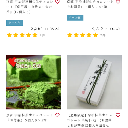
京都 宇治茶三種の生チョコレ
京都 宇治抹茶生チョコレート
ート『京玉露・京番茶・玄米
『お薄茶』 5個入り×3箱
茶』(12個入り)
クール便
クール便
3,564
3,752
税込
税込
1件
2件
京都 宇治抹茶生チョコレート
【通販限定】宇治抹茶生チョ
『お薄茶』 5個入り×5箱
コレート『幾千代』 (お濃茶
とお薄茶各12個入り詰合せ)