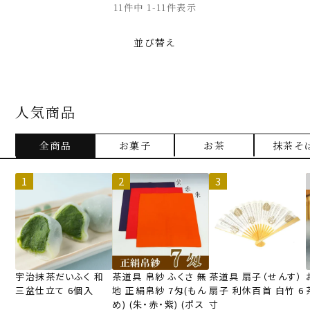
11
件中
1
-
11
件表示
並び替え
人気商品
全商品
お菓子
お茶
抹茶そ
宇治抹茶だいふく 和
茶道具 帛紗 ふくさ 無
茶道具 扇子（せんす）
三盆仕立て 6個入
地 正絹帛紗 7匁(もん
扇子 利休百首 白竹 6
め) (朱・赤・紫) (ポス
寸