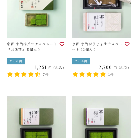
京都 宇治抹茶生チョコレート
京都 宇治ほうじ茶生チョコレ
『お薄茶』 5個入り
ート 12個入り
クール便
クール便
1,251
2,700
税込
税込
7件
1件