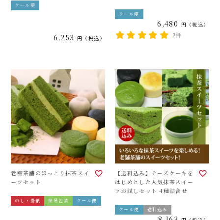
クール便
クール便
6,480
税込
6,253
2件
税込
老舗茶舗のほっこり抹茶スイ
【送料込み】チーズケーキを
ーツセット
はじめとした人気抹茶スイー
ツお試しセット 4種詰合せ
のし・掛紙
簡易包装
クール便
クール便
送料込み
8,163
税込