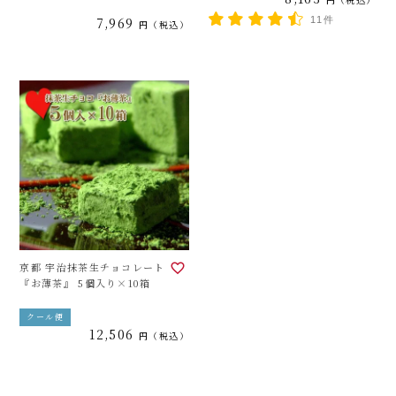
7,969
11件
税込
京都 宇治抹茶生チョコレート
『お薄茶』 5個入り×10箱
クール便
12,506
税込