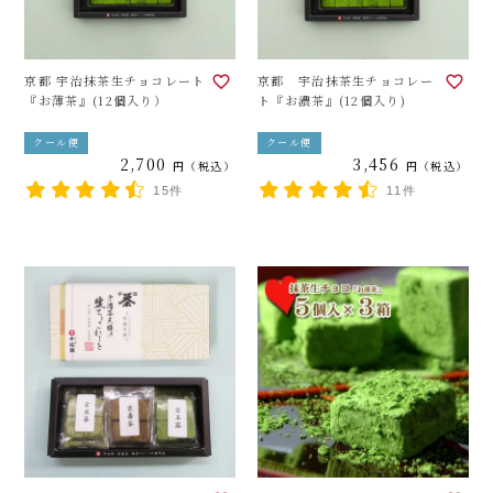
京都 宇治抹茶生チョコレート
京都 宇治抹茶生チョコレー
『お薄茶』(12個入り）
ト『お濃茶』(12個入り)
クール便
クール便
2,700
3,456
税込
税込
15件
11件