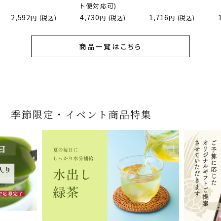
ト便対応可)
2,592
4,730
1,716
(税込)
(税込)
(税込)
商品一覧はこちら
季節限定・イベント商品特集
宇治抹茶だいふく 和
緑茶ティーパック（セ
宇治抹茶そば3袋・そ
老舗茶舗の宇治抹茶
茶道具 帛紗 ふくさ 無
お茶屋の京都 宇治抹
ありがとう メッセージ
宇治抹茶そば２袋・そ
宇治抹茶焼き菓子詰
茶道具 扇子（せんす）
近江米と日本酒の「み
【季節限定】水出し緑
【送料込み】宇治抹茶
老舗茶舗のひやひやス
茶道具 抹茶茶碗（まっ
三盆仕立て 6個入
ンパックシリーズ） 5g
ばつゆ6袋（6人前）セ
かすていらと宇治冠煎
地 正絹帛紗 7匁(もん
茶サンド 3個入
付き緑茶ティーバッグ
ばつゆ４袋（４人前）
合せ 12個入
扇子 利休百首 白竹 6
ずかがみ」パウンドケ
茶詰合せ 気軽に愉し
そば160ｇ×2袋（4人
イーツセット 3種6個
ちゃちゃわん） 刷毛目
×50袋
ット 化粧箱（カート
茶の詰合せ
め) (朱・赤・紫) (ポス
4g×2包
竹かごセット
～抹茶づくし～
寸
ーキ（カット）-単品-
むセット
前）＋特撰そばつゆ4
茶碗 前田 瑞雲
ン/ギフトボックス）
ト便対応可)
個（ポスト便）
2,592
4,112
1,743
4,511
540
3,356
(税込)
(税込)
(税込)
(税込)
(税込)
(税込)
864
3,032
4,730
410
2,278
1,716
1,420
2,028
4,290
(税込)
(税込)
(税込)
(税込)
(税込)
(税込)
(税込)
(税込)
(税込)
商品一覧はこちら
商品一覧はこちら
商品一覧はこちら
商品一覧はこちら
商品一覧はこちら