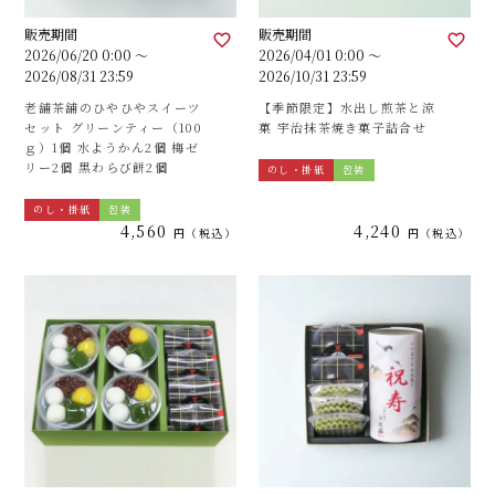
販売期間
販売期間
2026/06/20 0:00
〜
2026/04/01 0:00
〜
2026/08/31 23:59
2026/10/31 23:59
老舗茶舗のひやひやスイーツ
【季節限定】水出し煎茶と涼
セット グリーンティー（100
菓 宇治抹茶焼き菓子詰合せ
ｇ）1個 水ようかん2個 梅ゼ
リー2個 黒わらび餅2個
のし・掛紙
包装
のし・掛紙
包装
4,560
4,240
税込
税込