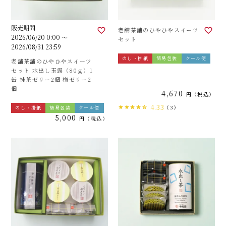
販売期間
老舗茶舗のひやひやスイーツ
2026/06/20 0:00
〜
セット
2026/08/31 23:59
のし・掛紙
簡易包装
クール便
老舗茶舗のひやひやスイーツ
セット 水出し玉露（80ｇ）1
缶 抹茶ゼリー2個 梅ゼリー2
個
4,670
税込
4.33
（3）
のし・掛紙
簡易包装
クール便
5,000
税込