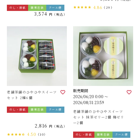
4.86
（29）
のし・掛紙
簡易包装
クール便
3,574
税込
販売期間
老舗茶舗のひやひやスイーツ
2026/06/20 0:00
〜
セット 2種6個
2026/08/31 23:59
のし・掛紙
簡易包装
クール便
老舗茶舗のひやひやスイーツ
セット 抹茶ゼリー2個 梅ゼリ
ー2個
2,816
税込
4.50
（10）
のし・掛紙
簡易包装
クール便