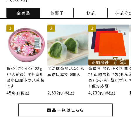
全商品
お菓子
お茶
抹茶そ
桜茶（さくら茶）28ｇ
宇治抹茶だいふく 和
茶道具 帛紗 ふくさ 無
（7人前後） ＊神奈川
三盆仕立て 6個入
地 正絹帛紗 7匁(もん
県小田原市の八重桜
め) (朱・赤・紫) (ポス
です
ト便対応可)
454
2,592
4,730
(税込)
(税込)
(税込)
商品一覧はこちら