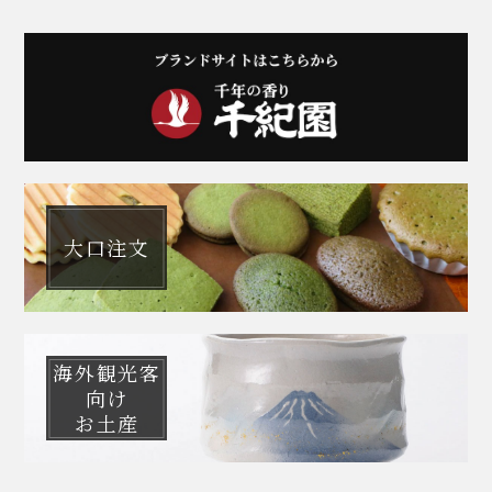
大口注文
海外観光客
向け
お土産