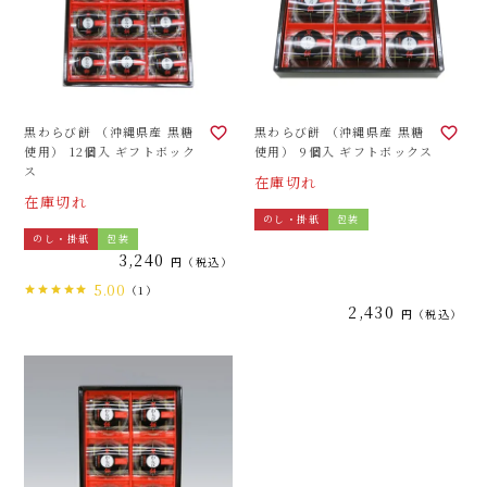
黒わらび餅 （沖縄県産 黒糖
黒わらび餅 （沖縄県産 黒糖
使用） 12個入 ギフトボック
使用） 9個入 ギフトボックス
ス
在庫切れ
在庫切れ
のし・掛紙
包装
のし・掛紙
包装
3,240
税込
5.00
（1）
2,430
税込