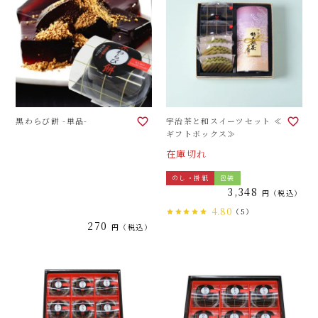
黒わらび餅 -単品-
宇治茶と和スイーツセット ≪
ギフトボックス≫
在庫切れ
のし・掛紙
包装
3,348
税込
4.80
（5）
270
税込