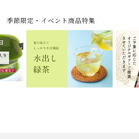
季節限定・イベント商品特集
宇治抹茶だいふく 和
桜茶（さくら茶）28ｇ
宇治抹茶そば3袋・そ
老舗茶舗の宇治抹茶
茶道具 帛紗 ふくさ 無
お茶屋の京都 宇治抹
『釜炒りむぎ茶』 10g
【送料込み】宇治抹茶
宇治抹茶焼き菓子詰
茶道具 扇子（せんす）
宇治抹茶 濃チーズケ
緑茶ティーパック（セ
宇治抹茶そば２袋・そ
老舗茶舗のひやひやス
おとなのお稽古セット
三盆仕立て 6個入
（7人前後） ＊神奈川
ばつゆ6袋（6人前）セ
かすていらと宇治冠煎
地 正絹帛紗 7匁(もん
茶サンド 3個入
×51p
そば160ｇ×2袋（4人
合せ 12個入
扇子 利休百首 白竹 6
ーキ 『抹茶まる』 1セ
ンパックシリーズ） 5g
ばつゆ４袋（４人前）
イーツセット 3種6個
女子用 裏千家 茶道具
県小田原市の八重桜
ット 化粧箱（カート
茶の詰合せ
め) (朱・赤・紫) (ポス
前）＋特撰そばつゆ4
～抹茶づくし～
寸
ット6個入
×50袋
竹かごセット
です
ン/ギフトボックス）
ト便対応可)
個（ポスト便）
2,592
1,743
3,240
(税込)
(税込)
(税込)
454
3,032
4,112
4,730
324
2,028
4,511
1,716
864
2,278
3,356
16,500
(税込)
(税込)
(税込)
(税込)
(税込)
(税込)
(税込)
(税込)
(税込)
(税込)
(税込)
(税込)
商品一覧はこちら
商品一覧はこちら
商品一覧はこちら
商品一覧はこちら
商品一覧はこちら