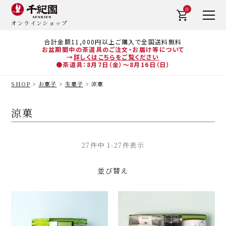
0
オンラインショップ
合計金額11,000円以上ご購入で全国送料無料
お盆期間中の茶道具のご注文・お届け等について
→
詳しくはこちらをご覧ください
●茶道具：8月7日（金）～8月16日（日）
SHOP
お菓子
生菓子
涼菓
涼菓
27
件中
1
-
27
件表示
並び替え