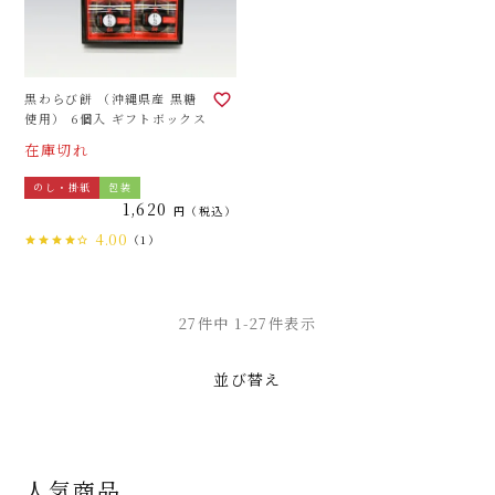
黒わらび餅 （沖縄県産 黒糖
使用） 6個入 ギフトボックス
在庫切れ
のし・掛紙
包装
1,620
税込
4.00
（1）
27
件中
1
-
27
件表示
並び替え
人気商品