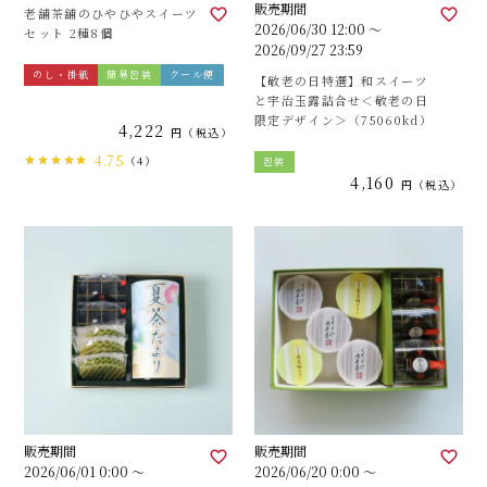
販売期間
老舗茶舗のひやひやスイーツ
2026/06/30 12:00
〜
セット 2種8個
2026/09/27 23:59
のし・掛紙
簡易包装
クール便
【敬老の日特選】和スイーツ
と宇治玉露詰合せ＜敬老の日
限定デザイン＞（75060kd）
4,222
税込
4.75
（4）
包装
4,160
税込
販売期間
販売期間
2026/06/01 0:00
〜
2026/06/20 0:00
〜