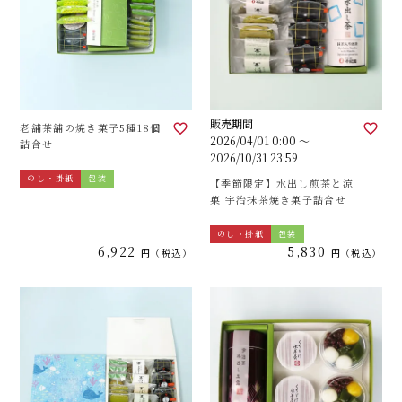
販売期間
老舗茶舗の焼き菓子5種18個
2026/04/01 0:00
〜
詰合せ
2026/10/31 23:59
のし・掛紙
包装
【季節限定】水出し煎茶と涼
菓 宇治抹茶焼き菓子詰合せ
のし・掛紙
包装
6,922
5,830
税込
税込