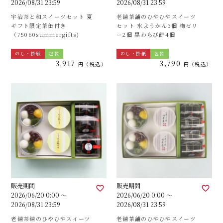
2026/08/31 23:59
2026/08/31 23:59
宇治茶と和スイーツセット 夏
老舗茶舗のひやひやスイーツ
ギフト限定茶缶付き
セット 水ようかん3個 梅ゼリ
（75060summergifts)
ー2個 黒わらび餅4個
のし・掛紙
包装
のし・掛紙
包装
3,917
3,790
税込
税込
販売期間
販売期間
2026/06/20 0:00
〜
2026/06/20 0:00
〜
2026/08/31 23:59
2026/08/31 23:59
老舗茶舗のひやひやスイーツ
老舗茶舗のひやひやスイーツ