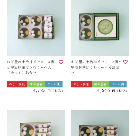
お茶屋の宇治抹茶ゼリー4個
お茶屋の宇治抹茶ゼリー2個と
と宇治抹茶ばうむくーへん
宇治抹茶ばうむくーへん詰合
（カット）詰合せ
せ
のし・掛紙
簡易包装
クール便
のし・掛紙
簡易包装
クール便
4,783
4,546
税込
税込