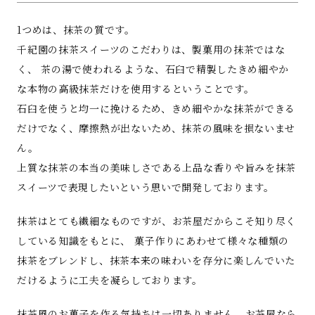
1つめは、抹茶の質です。
千紀園の抹茶スイーツのこだわりは、製菓用の抹茶ではな
く、 茶の湯で使われるような、石臼で精製したきめ細やか
な本物の高級抹茶だけを使用するということです。
石臼を使うと均一に挽けるため、きめ細やかな抹茶ができる
だけでなく、摩擦熱が出ないため、抹茶の風味を損ないませ
ん。
上質な抹茶の本当の美味しさである上品な香りや旨みを抹茶
スイーツで表現したいという思いで開発しております。
抹茶はとても繊細なものですが、お茶屋だからこそ知り尽く
している知識をもとに、 菓子作りにあわせて様々な種類の
抹茶をブレンドし、抹茶本来の味わいを存分に楽しんでいた
だけるように工夫を凝らしております。
抹茶風のお菓子を作る気持ちは一切ありません。お茶屋なら