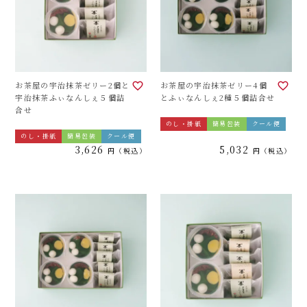
お茶屋の宇治抹茶ゼリー2個と
お茶屋の宇治抹茶ゼリー4個
宇治抹茶ふぃなんしぇ５個詰
とふぃなんしぇ2種５個詰合せ
合せ
のし・掛紙
簡易包装
クール便
のし・掛紙
簡易包装
クール便
3,626
5,032
税込
税込