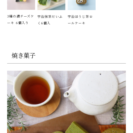
3種の濃チーズケ
宇治抹茶だいふ
宇治ほうじ茶ロ
ーキ 6個入り
く6個入
ールケーキ
焼き菓子