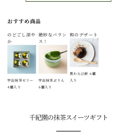
おすすめ商品
のどごし涼や
絶妙なバラン
和のデザート
か
ス！
黒わらび餅 6個
宇治抹茶ゼリー
宇治抹茶ぷりん
入り
4個入り
6個入り
千紀園の抹茶スイーツギフト