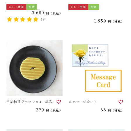
のし・掛紙
包装
のし・掛紙
包装
3,680
税込
3件
1,950
税込
宇治抹茶ヴァッフェル -単品-
メッセージカード
270
66
税込
税込