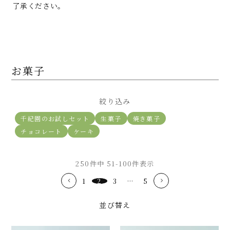
了承ください。
お菓子
絞り込み
千紀園のお試しセット
生菓子
焼き菓子
チョコレート
ケーキ
250
件中
51
-
100
件表示
1
2
3
…
5
並び替え