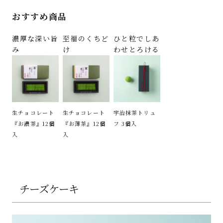
おすすめ商品
濃厚な深い旨
至福のくちど
ひと粒でしあ
み
け
わせとろける
生チョコレート
生チョコレート
宇治抹茶トリュ
『お濃茶』12個
『お薄茶』12個
フ 3個入
入
入
チーズケーキ