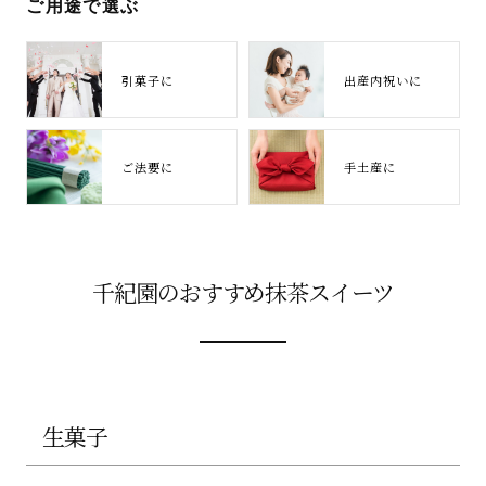
ご用途で選ぶ
引菓子に
出産内祝いに
ご法要に
手土産に
千紀園のおすすめ抹茶スイーツ
生菓子