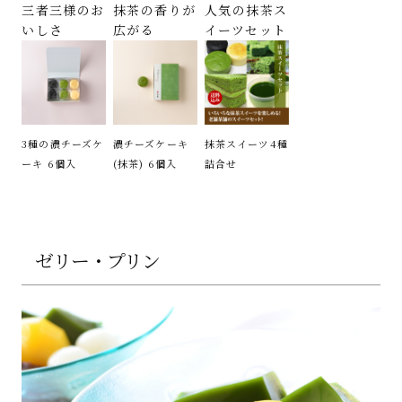
三者三様のお
抹茶の香りが
人気の抹茶ス
いしさ
広がる
イーツセット
3種の濃チーズケ
濃チーズケーキ
抹茶スイーツ4種
ーキ 6個入
(抹茶) 6個入
詰合せ
ゼリー・プリン