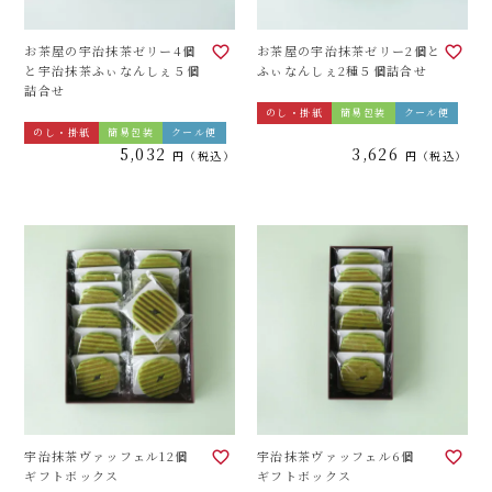
お茶屋の宇治抹茶ゼリー4個
お茶屋の宇治抹茶ゼリー2個と
と宇治抹茶ふぃなんしぇ５個
ふぃなんしぇ2種５個詰合せ
詰合せ
のし・掛紙
簡易包装
クール便
のし・掛紙
簡易包装
クール便
5,032
3,626
税込
税込
宇治抹茶ヴァッフェル12個
宇治抹茶ヴァッフェル6個
ギフトボックス
ギフトボックス