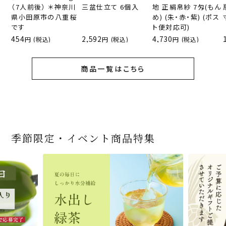
（7人前後） ＊神奈川
三盆仕立て 6個入
地 正絹帛紗 7匁(もん
県小田原市の八重桜
め) (朱・赤・紫) (ポス
です
ト便対応可)
454
2,592
4,730
(税込)
(税込)
(税込)
商品一覧はこちら
季節限定・イベント商品特集
宇治抹茶だいふく 和
桜茶（さくら茶）28ｇ
宇治抹茶そば3袋・そ
老舗茶舗の宇治抹茶
茶道具 帛紗 ふくさ 無
お茶屋の京都 宇治抹
『釜炒りむぎ茶』 10g
【送料込み】宇治抹茶
宇治抹茶焼き菓子詰
茶道具 扇子（せんす）
宇治抹茶 濃チーズケ
緑茶ティーパック（セ
宇治抹茶そば２袋・そ
老舗茶舗のひやひやス
おとなのお稽古セット
三盆仕立て 6個入
（7人前後） ＊神奈川
ばつゆ6袋（6人前）セ
かすていらと宇治冠煎
地 正絹帛紗 7匁(もん
茶サンド 3個入
×51p
そば160ｇ×2袋（4人
合せ 12個入
扇子 利休百首 白竹 6
ーキ 『抹茶まる』 1セ
ンパックシリーズ） 5g
ばつゆ４袋（４人前）
イーツセット 3種6個
女子用 裏千家 茶道具
県小田原市の八重桜
ット 化粧箱（カート
茶の詰合せ
め) (朱・赤・紫) (ポス
前）＋特撰そばつゆ4
～抹茶づくし～
寸
ット6個入
×50袋
竹かごセット
です
ン/ギフトボックス）
ト便対応可)
個（ポスト便）
2,592
1,743
3,240
(税込)
(税込)
(税込)
454
3,032
4,112
4,730
324
2,028
4,511
1,716
864
2,278
3,356
16,500
(税込)
(税込)
(税込)
(税込)
(税込)
(税込)
(税込)
(税込)
(税込)
(税込)
(税込)
(税込)
商品一覧はこちら