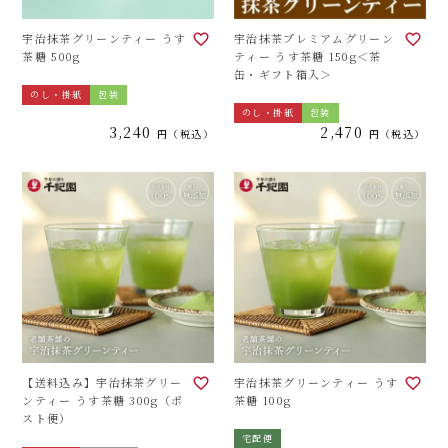
宇治抹茶グリーンティー うす
宇治抹茶プレミアムグリーン
茶糖 500g
ティー うす茶糖 150g＜茶
缶・ギフト箱入＞
のし・掛紙
包装
のし・掛紙
包装
3,240
2,470
税込
税込
【送料込み】宇治抹茶グリー
宇治抹茶グリーンティー うす
ンティー うす茶糖 300g（ポ
茶糖 100g
スト便）
宅配便