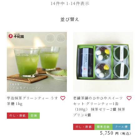
14
件中
1
-
14
件表示
並び替え
宇治抹茶グリーンティー うす
老舗茶舗のひやひやスイーツ
茶糖 1kg
セット グリーンティー1缶
（100g） 抹茶ゼリー2個 抹茶
プリン4個
のし・掛紙
包装
のし・掛紙
簡易包装
クール便
5,750
税込