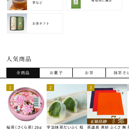
産地別に選ぶ
茶など
お茶ギフト
人気商品
全商品
お菓子
お茶
抹茶そ
桜茶（さくら茶）28ｇ
宇治抹茶だいふく 和
茶道具 帛紗 ふくさ 無