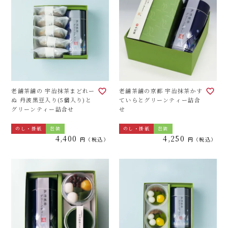
老舗茶舗の 宇治抹茶まどれー
老舗茶舗の京都 宇治抹茶かす
ぬ 丹波黒豆入り(5個入り)と
ていらとグリーンティー詰合
グリーンティー詰合せ
せ
のし・掛紙
包装
のし・掛紙
包装
4,400
4,250
税込
税込