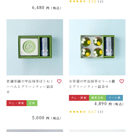
4.50
（2）
6,480
税込
老舗茶舗の宇治抹茶ばうむく
お茶屋の宇治抹茶ゼリー4個
ーへんとグリーンティー詰合
とグリーンティー詰合せ
せ
のし・掛紙
簡易包装
クール便
4,890
のし・掛紙
包装
税込
4.67
（3）
5,000
税込