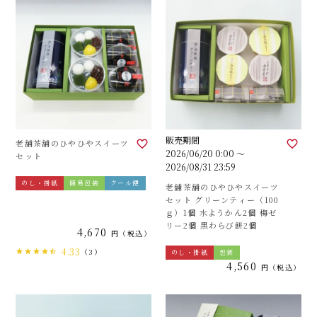
販売期間
老舗茶舗のひやひやスイーツ
2026/06/20 0:00
〜
セット
2026/08/31 23:59
のし・掛紙
簡易包装
クール便
老舗茶舗のひやひやスイーツ
セット グリーンティー（100
ｇ）1個 水ようかん2個 梅ゼ
リー2個 黒わらび餅2個
4,670
税込
4.33
（3）
のし・掛紙
包装
4,560
税込