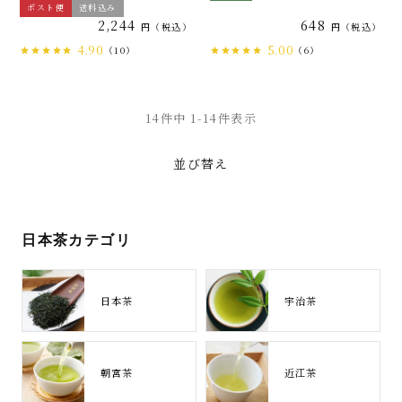
ポスト便
送料込み
2,244
648
税込
税込
4.90
5.00
（10）
（6）
14
件中
1
-
14
件表示
並び替え
日本茶カテゴリ
日本茶
宇治茶
朝宮茶
近江茶