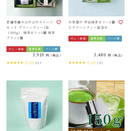
老舗茶舗のひやひやスイーツ
お茶屋の 宇治抹茶ゼリー2個
セット グリーンティー1缶
とグリーンティー詰合せ
（100g） 抹茶ゼリー1個 抹茶
プリン2個
のし・掛紙
簡易包装
クール便
のし・掛紙
簡易包装
クール便
3,910
3,480
税込
税込
5.00
5.00
（3）
（3）