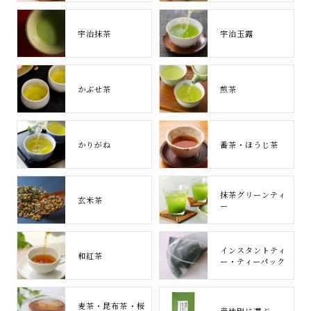
宇治抹茶
宇治玉露
かぶせ茶
煎茶
かりがね
番茶・ほうじ茶
抹茶グリーンティ
玄米茶
ー
インスタントティ
和紅茶
ー・ティーパック
麦茶・昆布茶・桜