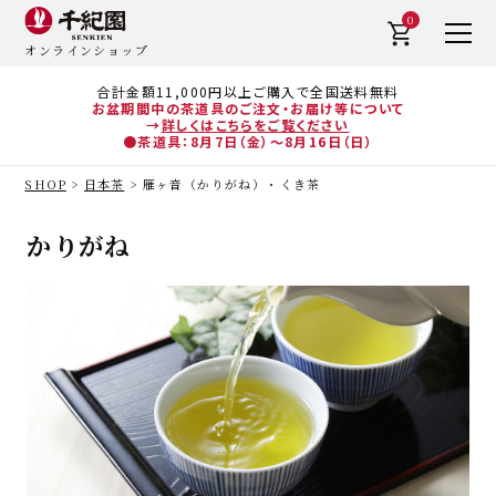
0
オンラインショップ
合計金額11,000円以上ご購入で全国送料無料
お盆期間中の茶道具のご注文・お届け等について
→
詳しくはこちらをご覧ください
●茶道具：8月7日（金）～8月16日（日）
SHOP
日本茶
雁ヶ音（かりがね）・くき茶
かりがね