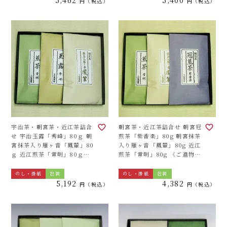
税込
税込
宇治茶・朝宮茶・近江茶詰合
朝宮茶・近江茶詰合せ 朝宮冠
せ 宇治玉露「秀峰」80ｇ 朝
煎茶「紫香楽」80g 朝宮抹茶
宮抹茶入り雁ヶ音「鳳輦」80
入り雁ヶ音「鳳輦」80g 近江
ｇ 近江煎茶「常明」80ｇ
煎茶「常明」80g 《ご進物用
《ご進物用化粧箱（平ケー
化粧箱（平ケース）3袋詰合
ス）3袋詰合せ》
せ》
のし・掛紙
包装
のし・掛紙
包装
5,192
4,382
税込
税込