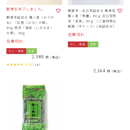
販売を終了しました。
朝宮茶・近江茶詰合せ 朝宮冠
雁ヶ音「秀麗」80ｇ 近江冠煎
朝宮茶詰合せ 雁ヶ音（かりが
茶「長楽」80ｇ 《ご進物用化
ね）「比良（ひら）の峰」
粧箱（平ケース）2袋詰合せ》
80g 煎茶「信楽（しがらき）
の里」 80g
在庫切れ
在庫切れ
のし・掛紙
包装
のし・掛紙
包装
2,380
税込
4.50
（4）
2,164
税込