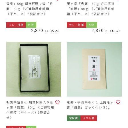
香楽」80g 朝宮冠雁ヶ音「秀
雁ヶ音「秀麗」80ｇ 近江煎茶
麗」80g 《ご進物用化粧箱
「楽陽」80ｇ 《ご進物用化粧
（平ケース）2袋詰合せ》
箱（平ケース）2袋詰合せ》
のし・掛紙
包装
のし・掛紙
包装
2,870
2,870
税込
税込
朝宮茶詰合せ 朝宮抹茶入り雁
京都・宇治茶めぐり 玉露雁ヶ
ヶ音「鳳輦」80ｇ 《ご進物用
音『白麗』びゃくれい 80g
化粧箱（平ケース）1袋詰合
せ》
宅配便
ポスト便