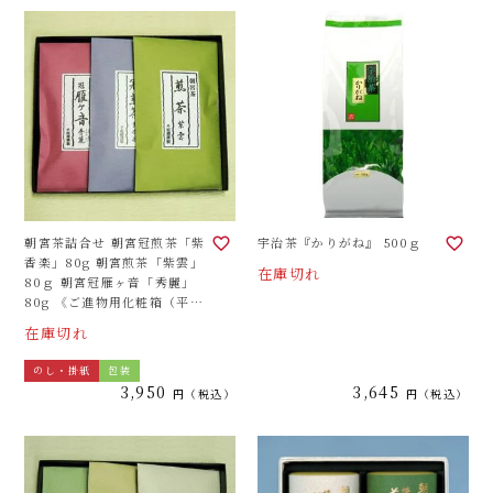
朝宮茶詰合せ 朝宮冠煎茶「紫
宇治茶『かりがね』 500ｇ
香楽」80g 朝宮煎茶「紫雲」
在庫切れ
80ｇ 朝宮冠雁ヶ音「秀麗」
80g 《ご進物用化粧箱（平ケ
ース）3袋詰合せ》
在庫切れ
のし・掛紙
包装
3,950
3,645
税込
税込