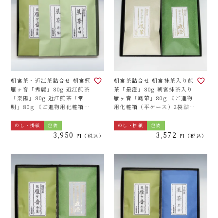
朝宮茶・近江茶詰合せ 朝宮冠
朝宮茶詰合せ 朝宮抹茶入り煎
雁ヶ音「秀麗」80g 近江煎茶
茶「最澄」80g 朝宮抹茶入り
「楽陽」80g 近江煎茶「常
雁ヶ音「鳳輦」80g 《ご進物
明」80g 《ご進物用化粧箱
用化粧箱（平ケース）2袋詰合
（平ケース）3袋詰合せ》
せ》
のし・掛紙
包装
のし・掛紙
包装
3,950
3,572
税込
税込