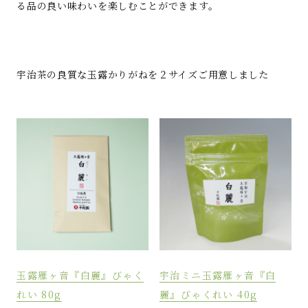
る品の良い味わいを楽しむことができます。
宇治茶の良質な玉露かりがねを２サイズご用意しました
玉露雁ヶ音『白麗』びゃく
宇治ミニ玉露雁ヶ音『白
れい 80g
麗』びゃくれい 40g