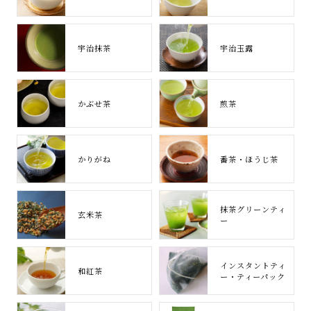
宇治抹茶
宇治玉露
かぶせ茶
煎茶
かりがね
番茶・ほうじ茶
抹茶グリーンティ
玄米茶
ー
インスタントティ
和紅茶
ー・ティーパック