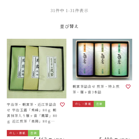
31
件中
1
-
31
件表示
並び替え
朝宮茶詰合せ 煎茶・特上煎
茶・雁ヶ音3本詰
宇治茶・朝宮茶・近江茶詰合
のし・掛紙
包装
せ 宇治玉露「秀峰」80ｇ 朝
宮抹茶入り雁ヶ音「鳳輦」80
ｇ 近江煎茶「楽陽」80ｇ
《ご進物用化粧箱（平ケー
ス）3袋詰合せ》
のし・掛紙
包装
5,462
5,400