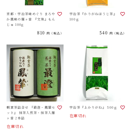
京都・宇治茶味めぐり まろや
宇治茶『かりがねほうじ茶』
か風味の雁ヶ音 『文珠』もん
100ｇ
じゅ 100g
810
540
税込
税込
朝宮茶詰合せ 『最澄・鳳輦セ
宇治茶『上かりがね』 500ｇ
ット』 抹茶入煎茶・抹茶入雁
在庫切れ
ヶ音 2本詰
在庫切れ