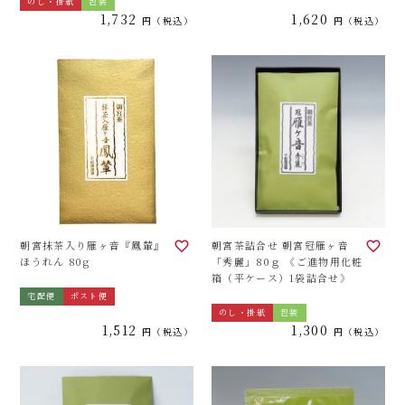
のし・掛紙
包装
1,732
1,620
税込
税込
朝宮抹茶入り雁ヶ音『鳳輦』
朝宮茶詰合せ 朝宮冠雁ヶ音
ほうれん 80g
「秀麗」80ｇ 《ご進物用化粧
箱（平ケース）1袋詰合せ》
宅配便
ポスト便
のし・掛紙
包装
1,512
1,300
税込
税込