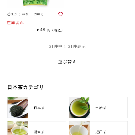
近江かりがね 200g
在庫切れ
648
税込
31
件中
1
-
31
件表示
並び替え
日本茶カテゴリ
日本茶
宇治茶
朝宮茶
近江茶