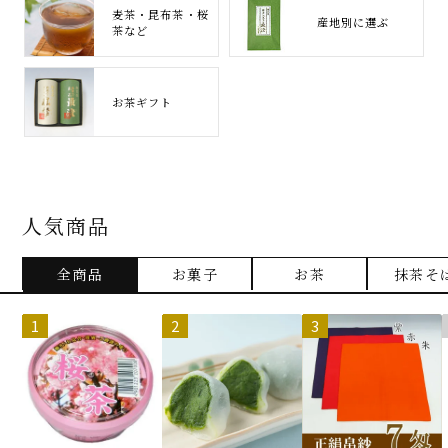
麦茶・昆布茶・桜
産地別に選ぶ
茶など
お茶ギフト
人気商品
全商品
お菓子
お茶
抹茶そ