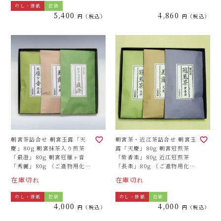
のし・掛紙
包装
5,400
4,860
税込
税込
朝宮茶詰合せ 朝宮玉露「天
朝宮茶・近江茶詰合せ 朝宮玉
慶」80g 朝宮抹茶入り煎茶
露「天慶」80g 朝宮冠煎茶
「最澄」80g 朝宮冠雁ヶ音
「紫香楽」80g 近江冠煎茶
「秀麗」80g 《ご進物用化粧
「長楽」80g 《ご進物用化粧
箱（平ケース）3袋詰合せ》
箱（平ケース）3袋詰合せ》
在庫切れ
在庫切れ
のし・掛紙
包装
のし・掛紙
包装
4,000
4,000
税込
税込