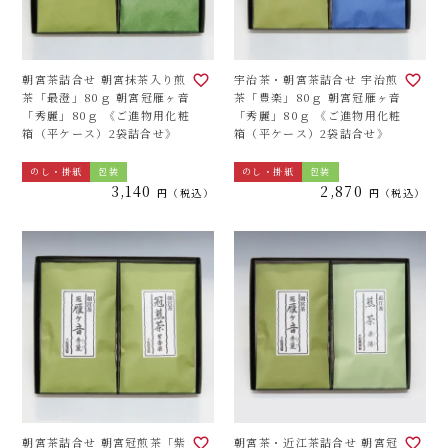
朝宮茶詰合せ 朝宮抹茶入り煎
宇治茶・朝宮茶詰合せ 宇治煎
茶「最澄」80ｇ 朝宮冠雁ヶ音
茶「豊楽」80ｇ 朝宮冠雁ヶ音
「秀麗」80ｇ 《ご進物用化粧
「秀麗」80ｇ 《ご進物用化粧
箱（平ケース）2袋詰合せ》
箱（平ケース）2袋詰合せ》
のし・掛紙
包装
のし・掛紙
包装
3,140
2,870
税込
税込
朝宮茶詰合せ 朝宮冠煎茶「紫
朝宮茶・近江茶詰合せ 朝宮冠