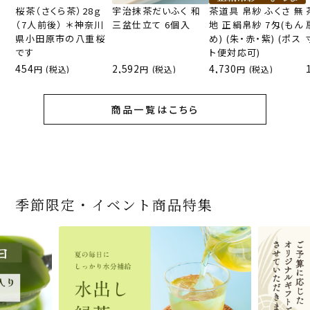
桜茶（さくら茶）28ｇ
宇治抹茶だいふく 和
茶道具 帛紗 ふくさ 無
（7人前後） ＊神奈川
三盆仕立て 6個入
地 正絹帛紗 7匁(もん
県小田原市の八重桜
め) (朱・赤・紫) (ポス
です
ト便対応可)
454
2,592
4,730
(税込)
(税込)
(税込)
商品一覧はこちら
季節限定・イベント商品特集
宇治抹茶だいふく 和
桜茶（さくら茶）28ｇ
宇治抹茶そば3袋・そ
老舗茶舗の宇治抹茶
茶道具 帛紗 ふくさ 無
お茶屋の京都 宇治抹
『釜炒りむぎ茶』 10g
【送料込み】宇治抹茶
宇治抹茶焼き菓子詰
茶道具 扇子（せんす）
宇治抹茶 濃チーズケ
緑茶ティーパック（セ
宇治抹茶そば２袋・そ
老舗茶舗のひやひやス
おとなのお稽古セット
三盆仕立て 6個入
（7人前後） ＊神奈川
ばつゆ6袋（6人前）セ
かすていらと宇治冠煎
地 正絹帛紗 7匁(もん
茶サンド 3個入
×51p
そば160ｇ×2袋（4人
合せ 12個入
扇子 利休百首 白竹 6
ーキ 『抹茶まる』 1セ
ンパックシリーズ） 5g
ばつゆ４袋（４人前）
イーツセット 3種6個
女子用 裏千家 茶道具
県小田原市の八重桜
ット 化粧箱（カート
茶の詰合せ
め) (朱・赤・紫) (ポス
前）＋特撰そばつゆ4
～抹茶づくし～
寸
ット6個入
×50袋
竹かごセット
です
ン/ギフトボックス）
ト便対応可)
個（ポスト便）
2,592
1,743
3,240
(税込)
(税込)
(税込)
454
3,032
4,112
4,730
324
2,028
4,511
1,716
864
2,278
3,356
16,500
(税込)
(税込)
(税込)
(税込)
(税込)
(税込)
(税込)
(税込)
(税込)
(税込)
(税込)
(税込)