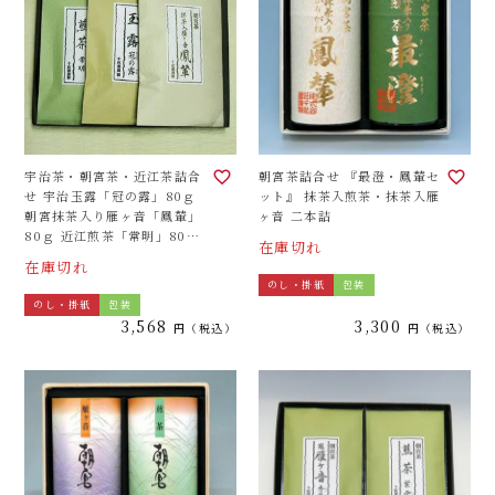
宇治茶・朝宮茶・近江茶詰合
朝宮茶詰合せ 『最澄・鳳輦セ
せ 宇治玉露「冠の露」80ｇ
ット』 抹茶入煎茶・抹茶入雁
朝宮抹茶入り雁ヶ音「鳳輦」
ヶ音 二本詰
80ｇ 近江煎茶「常明」80ｇ
在庫切れ
《ご進物用化粧箱（平ケー
在庫切れ
ス）3袋詰合せ》
のし・掛紙
包装
のし・掛紙
包装
3,568
3,300
税込
税込