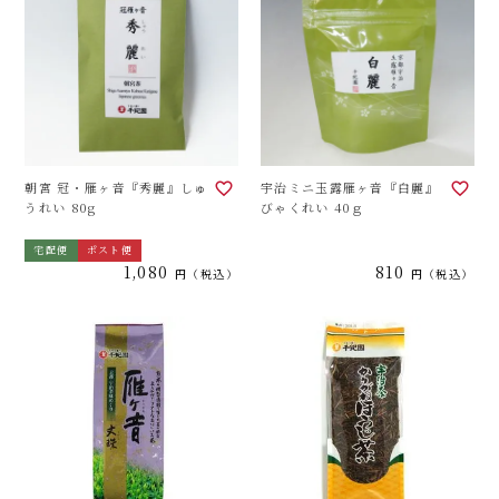
朝宮 冠・雁ヶ音『秀麗』しゅ
宇治ミニ玉露雁ヶ音『白麗』
うれい 80g
びゃくれい 40ｇ
宅配便
ポスト便
1,080
810
税込
税込