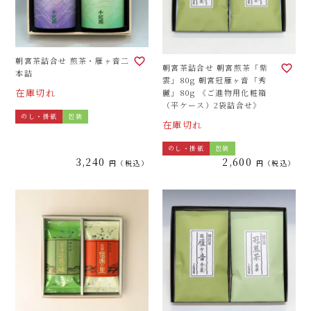
朝宮茶詰合せ 煎茶・雁ヶ音二
朝宮茶詰合せ 朝宮煎茶「紫
本詰
雲」80g 朝宮冠雁ヶ音「秀
在庫切れ
麗」80g 《ご進物用化粧箱
（平ケース）2袋詰合せ》
のし・掛紙
包装
在庫切れ
のし・掛紙
包装
3,240
2,600
税込
税込