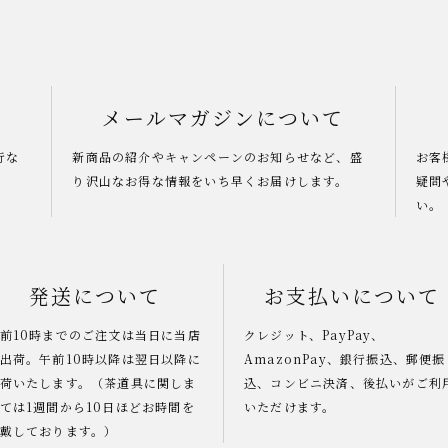
メールマガジンについて
行な
新商品の紹介やキャンペーンのお知らせなど、盛
お客
り沢山なお得な情報をいち早くお届けします。
疑問
い。
発送について
お支払いについて
前10時までのご注文は当日に当店
クレジット、PayPay、
出荷。午前10時以降は翌日以降に
AmazonPay、銀行振込、郵便振
荷いたします。（茶道具に関しま
込、コンビニ決済、後払いがご利
ては1週間から10日ほどお時間を
いただけます。
戴しております。）