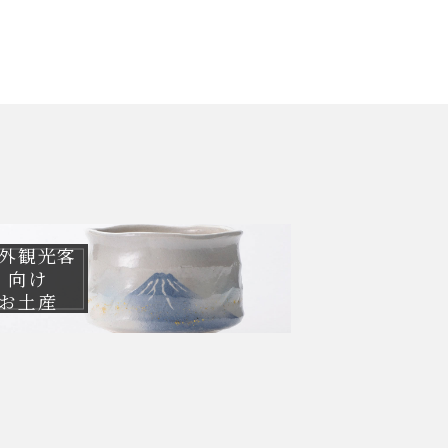
外観光客
向け
お土産