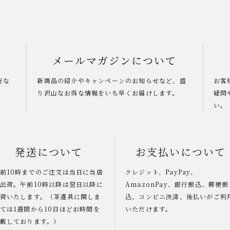
メールマガジンについて
行な
新商品の紹介やキャンペーンのお知らせなど、盛
お客
り沢山なお得な情報をいち早くお届けします。
疑問
い。
発送について
お支払いについて
前10時までのご注文は当日に当店
クレジット、PayPay、
出荷。午前10時以降は翌日以降に
AmazonPay、銀行振込、郵便振
荷いたします。（茶道具に関しま
込、コンビニ決済、後払いがご利
ては1週間から10日ほどお時間を
いただけます。
戴しております。）