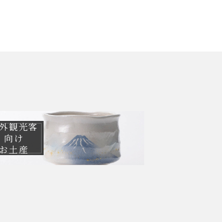
外観光客
向け
お土産