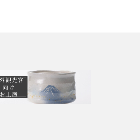
外観光客
向け
お土産