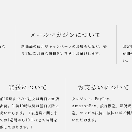
メールマガジンについて
行な
新商品の紹介やキャンペーンのお知らせなど、盛
お客
り沢山なお得な情報をいち早くお届けします。
疑問
い。
発送について
お支払いについて
前10時までのご注文は当日に当店
クレジット、PayPay、
出荷。午前10時以降は翌日以降に
AmazonPay、銀行振込、郵便振
荷いたします。（茶道具に関しま
込、コンビニ決済、後払いがご利
ては1週間から10日ほどお時間を
いただけます。
戴しております。）