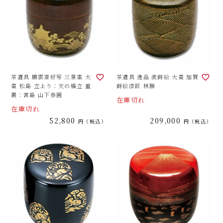
茶道具 鵬雲斎好写 三景棗 大
茶道具 逸品 波蒔絵 大棗 加賀
棗 松島 立上り：天の橋立 蓋
蒔絵漆匠 林勝
裏：宮島 山下泰園
在庫切れ
在庫切れ
52,800
209,000
税込
税込