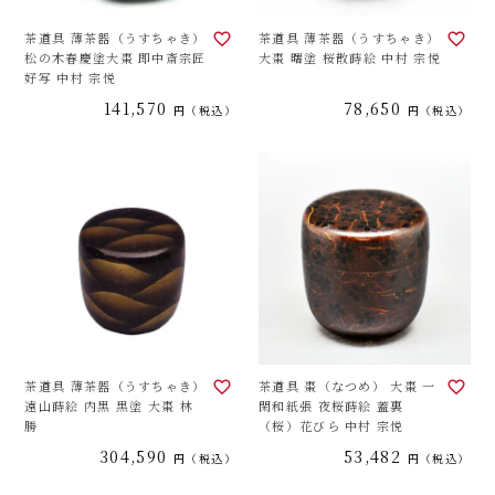
茶道具 薄茶器（うすちゃき）
茶道具 薄茶器（うすちゃき）
松の木春慶塗大棗 即中斎宗匠
大棗 曙塗 桜散蒔絵 中村 宗悦
好写 中村 宗悦
141,570
78,650
税込
税込
茶道具 薄茶器（うすちゃき）
茶道具 棗（なつめ） 大棗 一
遠山蒔絵 内黒 黒塗 大棗 林
閑和紙張 夜桜蒔絵 蓋裏
勝
（桜）花びら 中村 宗悦
304,590
53,482
税込
税込