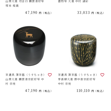
山里大棗 切合口 鵬雲斎好写
唐物写 大棗 中村 湖彩
塚本 規義
47,190
33,033
税込
税込
茶道具 薄茶器（うすちゃき）
茶道具 薄茶器（うすちゃき）
山里大棗 鵬雲斎宗匠好写 中
芽張柳大棗 即中斎宗匠好写
村 宗悦
中村 宗悦
47,190
110,110
税込
税込