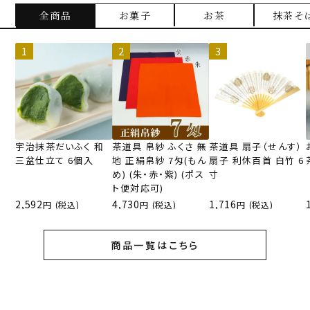
全商品
お菓子
お茶
抹茶そ
宇治抹茶だいふく 和
茶道具 帛紗 ふくさ 無
茶道具 扇子（せんす）
三盆仕立て 6個入
地 正絹帛紗 7匁(もん
扇子 利休百首 白竹 6
め) (朱・赤・紫) (ポス
寸
ト便対応可)
2,592
4,730
1,716
(税込)
(税込)
(税込)
商品一覧はこちら