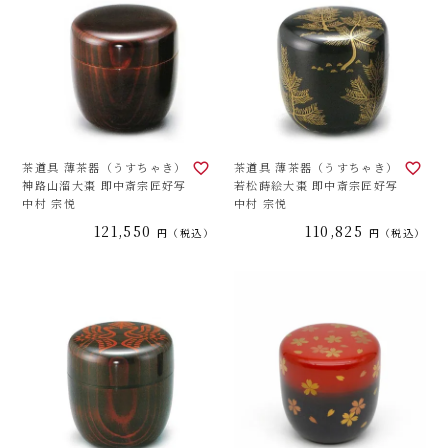
茶道具 薄茶器（うすちゃき）
茶道具 薄茶器（うすちゃき）
神路山溜大棗 即中斎宗匠好写
若松蒔絵大棗 即中斎宗匠好写
中村 宗悦
中村 宗悦
121,550
110,825
税込
税込