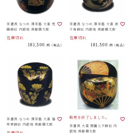
茶道具 なつめ 薄茶器 大棗 荒
茶道具 なつめ 薄茶器 大棗 波
磯蒔絵 内銀地 呉藤穣太郎
千鳥蒔絵 内銀地 呉藤穣太郎
在庫切れ
在庫切れ
181,500
181,500
税込
税込
販売を終了しました。
茶道具 なつめ 薄茶器 大棗 福
寿草蒔絵 内銀地 呉藤穣太郎
茶道具 大棗 扇面七夕蒔絵 内
銀地 呉藤穣太郎
在庫切れ