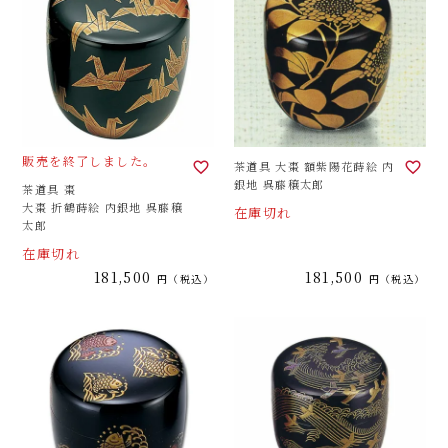
販売を終了しました。
茶道具 大棗 額紫陽花蒔絵 内
銀地 呉藤穣太郎
茶道具 棗
大棗 折鶴蒔絵 内銀地 呉藤穣
在庫切れ
太郎
在庫切れ
181,500
181,500
税込
税込