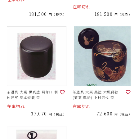
在庫切れ
181,500
181,500
税込
税込
茶道具 大棗 黒真塗 切合口 利
茶道具 大棗 黒塗 六瓢蒔絵
休好写 塚本規義 棗
(蓋裏 瓢絵) 中村宗悦 棗
在庫切れ
在庫切れ
37,070
72,600
税込
税込