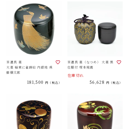
茶道具 棗
茶道具 棗（なつめ） 大棗 黒
大棗 稲束に雀蒔絵 内銀地 呉
仕服付 塚本規義
藤穣太郎
在庫切れ
181,500
56,628
税込
税込