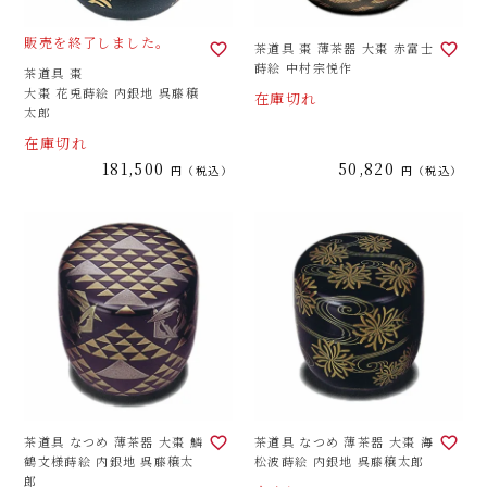
販売を終了しました。
茶道具 棗 薄茶器 大棗 赤富士
蒔絵 中村宗悦作
茶道具 棗
大棗 花兎蒔絵 内銀地 呉藤穣
在庫切れ
太郎
在庫切れ
181,500
50,820
税込
税込
茶道具 なつめ 薄茶器 大棗 鱗
茶道具 なつめ 薄茶器 大棗 海
鶴文様蒔絵 内銀地 呉藤穣太
松波蒔絵 内銀地 呉藤穣太郎
郎