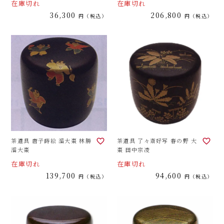
在庫切れ
在庫切れ
36,300
206,800
税込
税込
茶道具 唐子蒔絵 溜大棗 林勝
茶道具 了々斎好写 春の野 大
溜大棗
棗 田中宗凌
在庫切れ
在庫切れ
139,700
94,600
税込
税込