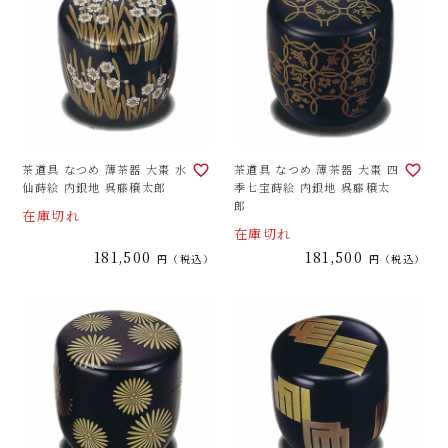
茶道具 なつめ 薄茶器 大棗 水
茶道具 なつめ 薄茶器 大棗 四
仙蒔絵 内銀地 呉藤穣太郎
季七宝蒔絵 内銀地 呉藤穣太
郎
在庫切れ
在庫切れ
181,500
181,500
税込
税込