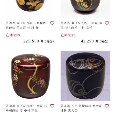
茶道具 棗（なつめ） 菊桐唐
茶道具 棗（なつめ） 大棗 溜
草蒔絵 黒大棗 林 勝 作
塗 花丸蒔絵 中村 宗悦
在庫切れ
在庫切れ
225,500
41,250
税込
税込
茶道具 棗（なつめ） 大棗 枝
茶道具 五色 紐鈴蒔絵 黒大棗
垂桜蒔絵 溜 中村 宗悦
林勝 黒大棗