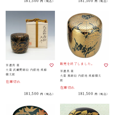
181,500
181,500
税込
税込
販売を終了しました。
茶道具 棗
大棗 武蔵野蒔絵 内銀地 呉藤
茶道具 棗
穣太郎
大棗 蔦蒔絵 内銀地 呉藤穣太
郎
在庫切れ
在庫切れ
181,500
181,500
税込
税込