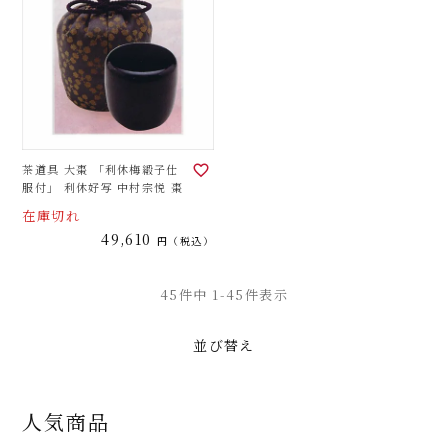
茶道具 大棗 「利休梅緞子仕
服付」 利休好写 中村宗悦 棗
在庫切れ
49,610
税込
45
件中
1
-
45
件表示
並び替え
人気商品