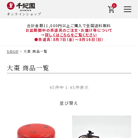
0
オンラインショップ
合計金額11,000円以上ご購入で全国送料無料
お盆期間中の茶道具のご注文・お届け等について
→
詳しくはこちらをご覧ください
●茶道具：8月7日（金）～8月16日（日）
SHOP
大棗 商品一覧
大棗 商品一覧
45
件中
1
-
45
件表示
並び替え