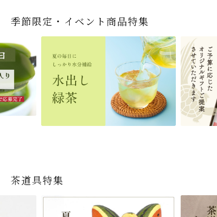
季節限定・イベント商品特集
宇治抹茶だいふく 和
緑茶ティーパック（セ
宇治抹茶そば3袋・そ
老舗茶舗の宇治抹茶
茶道具 帛紗 ふくさ 無
お茶屋の京都 宇治抹
ありがとう メッセージ
宇治抹茶そば２袋・そ
宇治抹茶焼き菓子詰
茶道具 扇子（せんす）
近江米と日本酒の「み
【季節限定】水出し緑
【送料込み】宇治抹茶
老舗茶舗のひやひやス
茶道具 抹茶茶碗（まっ
三盆仕立て 6個入
ンパックシリーズ） 5g
ばつゆ6袋（6人前）セ
かすていらと宇治冠煎
地 正絹帛紗 7匁(もん
茶サンド 3個入
付き緑茶ティーバッグ
ばつゆ４袋（４人前）
合せ 12個入
扇子 利休百首 白竹 6
ずかがみ」パウンドケ
茶詰合せ 気軽に愉し
そば160ｇ×2袋（4人
イーツセット 3種6個
ちゃちゃわん） 刷毛目
×50袋
ット 化粧箱（カート
茶の詰合せ
め) (朱・赤・紫) (ポス
4g×2包
竹かごセット
～抹茶づくし～
寸
ーキ（カット）-単品-
むセット
前）＋特撰そばつゆ4
茶碗 前田 瑞雲
ン/ギフトボックス）
ト便対応可)
個（ポスト便）
2,592
4,112
1,743
4,511
540
3,356
(税込)
(税込)
(税込)
(税込)
(税込)
(税込)
864
3,032
4,730
410
2,278
1,716
1,420
2,028
4,290
(税込)
(税込)
(税込)
(税込)
(税込)
(税込)
(税込)
(税込)
(税込)
商品一覧はこちら
商品一覧はこちら
商品一覧はこちら
商品一覧はこちら
商品一覧はこちら
茶道具特集