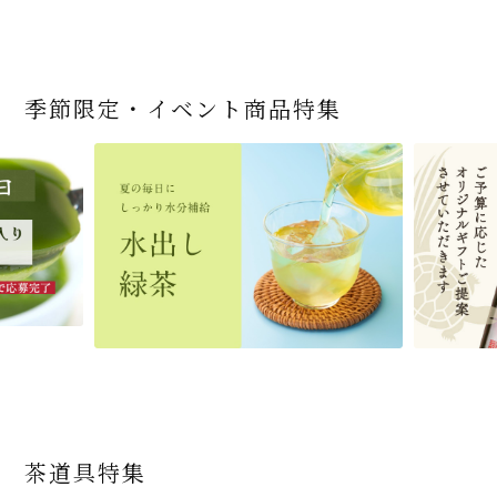
季節限定・イベント商品特集
宇治抹茶だいふく 和
桜茶（さくら茶）28ｇ
宇治抹茶そば3袋・そ
老舗茶舗の宇治抹茶
茶道具 帛紗 ふくさ 無
お茶屋の京都 宇治抹
『釜炒りむぎ茶』 10g
【送料込み】宇治抹茶
宇治抹茶焼き菓子詰
茶道具 扇子（せんす）
宇治抹茶 濃チーズケ
緑茶ティーパック（セ
宇治抹茶そば２袋・そ
老舗茶舗のひやひやス
おとなのお稽古セット
三盆仕立て 6個入
（7人前後） ＊神奈川
ばつゆ6袋（6人前）セ
かすていらと宇治冠煎
地 正絹帛紗 7匁(もん
茶サンド 3個入
×51p
そば160ｇ×2袋（4人
合せ 12個入
扇子 利休百首 白竹 6
ーキ 『抹茶まる』 1セ
ンパックシリーズ） 5g
ばつゆ４袋（４人前）
イーツセット 3種6個
女子用 裏千家 茶道具
県小田原市の八重桜
ット 化粧箱（カート
茶の詰合せ
め) (朱・赤・紫) (ポス
前）＋特撰そばつゆ4
～抹茶づくし～
寸
ット6個入
×50袋
竹かごセット
です
ン/ギフトボックス）
ト便対応可)
個（ポスト便）
2,592
1,743
3,240
(税込)
(税込)
(税込)
454
3,032
4,112
4,730
324
2,028
4,511
1,716
864
2,278
3,356
16,500
(税込)
(税込)
(税込)
(税込)
(税込)
(税込)
(税込)
(税込)
(税込)
(税込)
(税込)
(税込)
商品一覧はこちら
商品一覧はこちら
商品一覧はこちら
商品一覧はこちら
商品一覧はこちら
茶道具特集