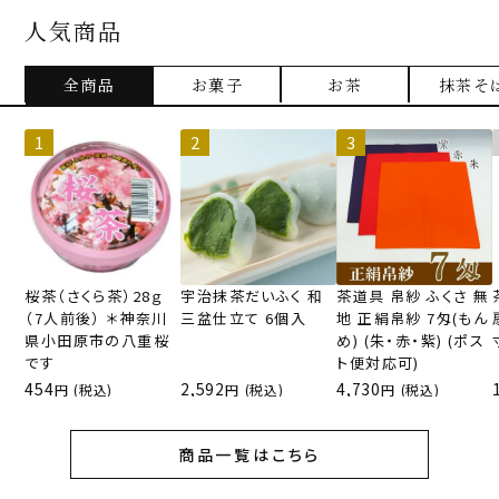
人気商品
全商品
お菓子
お茶
抹茶そ
桜茶（さくら茶）28ｇ
宇治抹茶だいふく 和
茶道具 帛紗 ふくさ 無
（7人前後） ＊神奈川
三盆仕立て 6個入
地 正絹帛紗 7匁(もん
県小田原市の八重桜
め) (朱・赤・紫) (ポス
です
ト便対応可)
454
2,592
4,730
(税込)
(税込)
(税込)
商品一覧はこちら