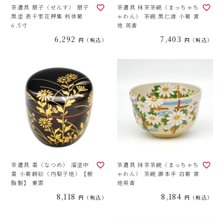
茶道具 扇子（せんす） 扇子
茶道具 抹茶茶碗（まっちゃち
黒塗 表千家花押集 利休菊
ゃわん） 茶碗 黒仁清 小菊 宮
6.5寸
地 英香
6,292
7,403
税込
税込
茶道具 棗（なつめ） 溜塗中
茶道具 抹茶茶碗（まっちゃち
棗 小菊蒔絵（内梨子地）【樹
ゃわん） 茶碗 御本手 白菊 宮
脂製】 東雲
地英香
8,118
8,184
税込
税込