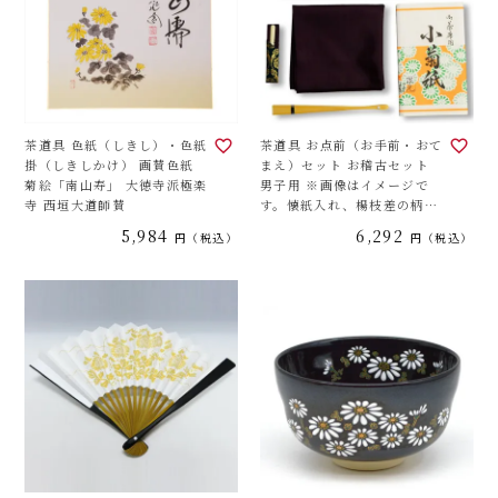
茶道具 色紙（しきし）・色紙
茶道具 お点前（お手前・おて
掛（しきしかけ） 画賛色紙
まえ）セット お稽古セット
菊絵「南山寿」 大徳寺派極楽
男子用 ※画像はイメージで
寺 西垣大道師賛
す。懐紙入れ、楊枝差の柄は
当店おまかせになります。
5,984
6,292
税込
税込