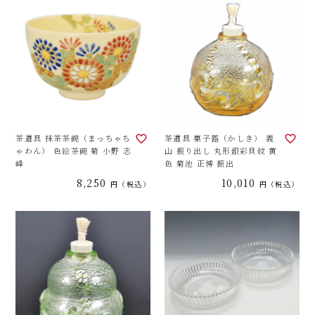
茶道具 抹茶茶碗（まっちゃち
茶道具 菓子器（かしき） 義
ゃわん） 色絵茶碗 菊 小野 志
山 振り出し 丸形銀彩貝紋 黄
峰
色 菊池 正博 振出
8,250
10,010
税込
税込