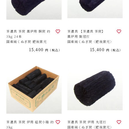
茶道具 茶炭 風炉用 胴炭 約
茶道具 【茶道具 茶炭】
3kg 24本
風炉用 割毬打
国産純くぬぎ炭 肥後窯元
国産純くぬぎ炭〈肥後窯元〉
15,400
15,400
税込
税込
茶道具 茶炭 炉用 組炭小箱 約
茶道具 茶炭 炉用 丸毬打
3kg
国産純くぬぎ炭〈肥後窯元〉