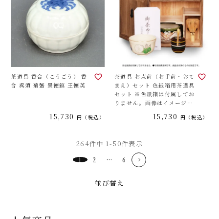
茶道具 香合（こうごう） 香
茶道具 お点前（お手前・おて
合 呉須 菊蟹 景徳鎮 王懐英
まえ）セット 色紙箱用茶道具
セット ※色紙箱は付属してお
りません。画像はイメージで
す。道具の色柄は異なる場合
15,730
15,730
税込
税込
がございます。
264
件中
1
-
50
件表示
1
2
…
6
並び替え