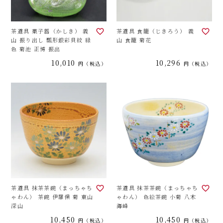
茶道具 菓子器（かしき） 義
茶道具 食籠（じきろう） 義
山 振り出し 瓢形銀彩貝紋 緑
山 食籠 菊花
色 菊池 正博 振出
10,010
10,296
税込
税込
茶道具 抹茶茶碗（まっちゃち
茶道具 抹茶茶碗（まっちゃち
ゃわん） 茶碗 伊羅保 菊 東山
ゃわん） 色絵茶碗 小菊 八木
深山
海峰
10,450
10,450
税込
税込