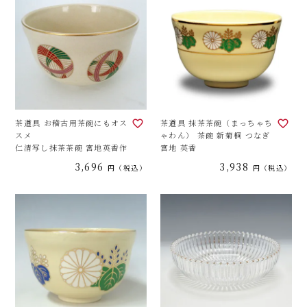
茶道具 お稽古用茶碗にもオス
茶道具 抹茶茶碗（まっちゃち
スメ
ゃわん） 茶碗 新菊桐 つなぎ
仁清写し抹茶茶碗 宮地英香作
宮地 英香
3,696
3,938
税込
税込