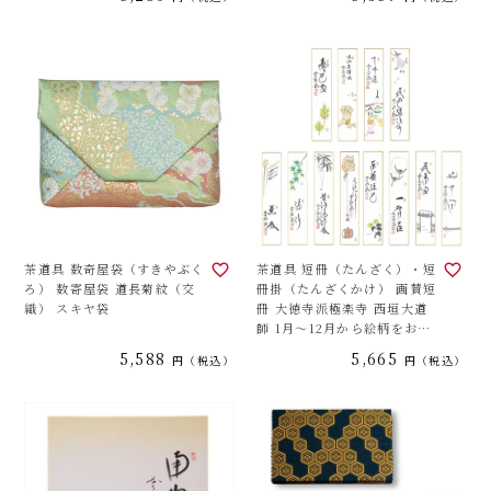
茶道具 数奇屋袋（すきやぶく
茶道具 短冊（たんざく）・短
ろ） 数寄屋袋 道長菊紋（交
冊掛（たんざくかけ） 画賛短
織） スキヤ袋
冊 大徳寺派極楽寺 西垣大道
師 1月～12月から絵柄をお選
びください。
5,588
5,665
税込
税込