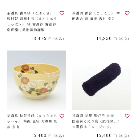
茶道具 古帛紗（こぶくさ）
茶道具 香合（こうごう） 季
龍村裂 遠州七宝（えんしゅう
節香合 菊 黄楽 吉村 楽入
しっぽう） 紗 古帛紗 古袱紗
京都龍村美術織物謹製
13,475
14,850
税込
税込
茶道具 抹茶茶碗（まっちゃち
茶道具 茶炭 風炉用 点炭
ゃわん） 茶碗 色絵 万寿菊 加
国産純くぬぎ炭〈肥後窯元〉
藤 永山
※画像はイメージです。
15,400
15,400
税込
税込