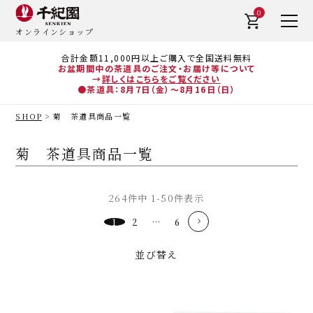
0
オンラインショップ
合計金額11,000円以上ご購入で全国送料無料
お盆期間中の茶道具のご注文・お届け等について
→
詳しくはこちらをご覧ください
●茶道具：8月7日（金）～8月16日（日）
SHOP
菊 茶道具商品一覧
菊 茶道具商品一覧
264
件中
1
-
50
件表示
1
2
…
6
並び替え