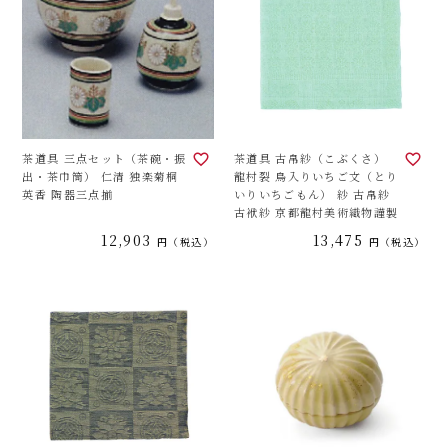
茶道具 三点セット（茶碗・振
茶道具 古帛紗（こぶくさ）
出・茶巾筒） 仁清 独楽菊桐
龍村裂 鳥入りいちご文（とり
英香 陶器三点揃
いりいちごもん） 紗 古帛紗
古袱紗 京都龍村美術織物謹製
12,903
13,475
税込
税込