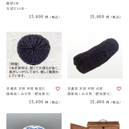
胴炭3本
丸毬打10本
割毬打8本
15,400
15,400
税込
税込
丸管4本
割管4本
点炭4本
輪胴1本
国産純くぬぎ炭 肥後窯元
茶道具 茶炭 炉用 割毬打
茶道具 茶炭 炉用 点炭
国産純くぬぎ炭〈肥後窯元〉
国産純くぬぎ炭〈肥後窯元〉
15,400
15,400
税込
税込