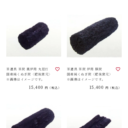
茶道具 茶炭 風炉用 丸毬打
茶道具 茶炭 炉用 胴炭
国産純くぬぎ炭〈肥後窯元〉
国産純くぬぎ炭〈肥後窯元〉
※画像はイメージです。
※画像はイメージです。
15,400
15,400
税込
税込