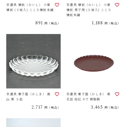
茶道具 懐紙（かいし） 小菊
茶道具 懐紙（かいし） 小菊
懐紙 (５帖入) こころ懐紙本舗
懐紙 男子用 (５帖入) こころ
懐紙本舗
891
1,188
税込
税込
茶道具 菓子器（かしき） 義
茶道具 菓子器（かしき） 菊
山 菊 小皿
花皿 総紅 8寸 樹脂製
2,717
3,465
税込
税込