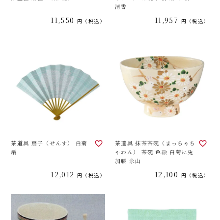
清香
11,550
11,957
税込
税込
茶道具 扇子（せんす） 白菊
茶道具 抹茶茶碗（まっちゃち
扇
ゃわん） 茶碗 色絵 白菊に兎
加藤 永山
12,012
12,100
税込
税込