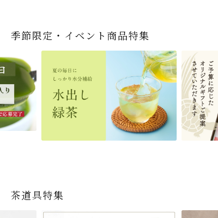
季節限定・イベント商品特集
宇治抹茶だいふく 和
桜茶（さくら茶）28ｇ
宇治抹茶そば3袋・そ
老舗茶舗の宇治抹茶
茶道具 帛紗 ふくさ 無
お茶屋の京都 宇治抹
『釜炒りむぎ茶』 10g
【送料込み】宇治抹茶
宇治抹茶焼き菓子詰
茶道具 扇子（せんす）
宇治抹茶 濃チーズケ
緑茶ティーパック（セ
宇治抹茶そば２袋・そ
老舗茶舗のひやひやス
おとなのお稽古セット
三盆仕立て 6個入
（7人前後） ＊神奈川
ばつゆ6袋（6人前）セ
かすていらと宇治冠煎
地 正絹帛紗 7匁(もん
茶サンド 3個入
×51p
そば160ｇ×2袋（4人
合せ 12個入
扇子 利休百首 白竹 6
ーキ 『抹茶まる』 1セ
ンパックシリーズ） 5g
ばつゆ４袋（４人前）
イーツセット 3種6個
女子用 裏千家 茶道具
県小田原市の八重桜
ット 化粧箱（カート
茶の詰合せ
め) (朱・赤・紫) (ポス
前）＋特撰そばつゆ4
～抹茶づくし～
寸
ット6個入
×50袋
竹かごセット
です
ン/ギフトボックス）
ト便対応可)
個（ポスト便）
2,592
1,743
3,240
(税込)
(税込)
(税込)
454
3,032
4,112
4,730
324
2,028
4,511
1,716
864
2,278
3,356
16,500
(税込)
(税込)
(税込)
(税込)
(税込)
(税込)
(税込)
(税込)
(税込)
(税込)
(税込)
(税込)
商品一覧はこちら
商品一覧はこちら
商品一覧はこちら
商品一覧はこちら
商品一覧はこちら
茶道具特集