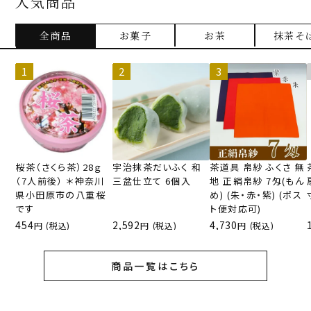
人気商品
全商品
お菓子
お茶
抹茶そ
桜茶（さくら茶）28ｇ
宇治抹茶だいふく 和
茶道具 帛紗 ふくさ 無
（7人前後） ＊神奈川
三盆仕立て 6個入
地 正絹帛紗 7匁(もん
県小田原市の八重桜
め) (朱・赤・紫) (ポス
です
ト便対応可)
454
2,592
4,730
(税込)
(税込)
(税込)
商品一覧はこちら