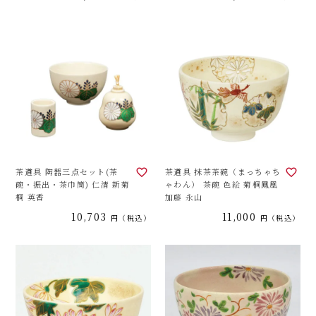
茶道具 陶器三点セット(茶
茶道具 抹茶茶碗（まっちゃち
碗・振出・茶巾筒) 仁清 新菊
ゃわん） 茶碗 色絵 菊桐鳳凰
桐 英香
加藤 永山
10,703
11,000
税込
税込