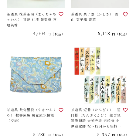
茶道具 抹茶茶碗（まっちゃち
茶道具 菓子器（かしき） 義
ゃわん） 茶碗 仁清 新菊桐 宮
山 菓子器 菊花
地英香
4,004
5,148
税込
税込
茶道具 数奇屋袋（すきやぶく
茶道具 短冊（たんざく）・短
ろ） 数寄屋袋 菊花流水模様
冊掛（たんざくかけ） 継ぎ紙
（交織）
短冊禅語 大徳寺派 宗鏡寺 小
原遊堂師 祝～12月から絵柄を
お選びください。
5,280
5,357
税込
税込