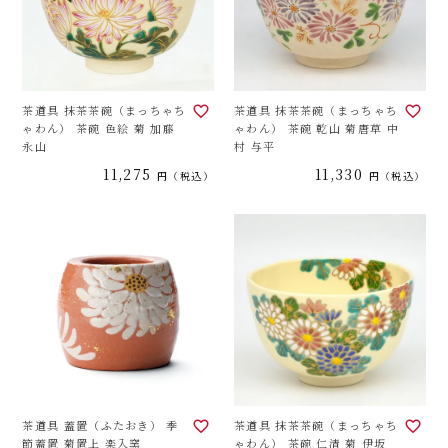
茶道具 抹茶茶碗（まっちゃち
茶道具 抹茶茶碗（まっちゃち
ゃわん） 茶碗 色絵 菊 加藤
ゃわん） 茶碗 乾山 菊唐草 中
永山
村 与平
11,275
11,330
税込
税込
茶道具 蓋置（ふたおき） 季
茶道具 抹茶茶碗（まっちゃち
節蓋置 菊置上 楽入窯
ゃわん） 茶碗 仁清 菊 伊坂