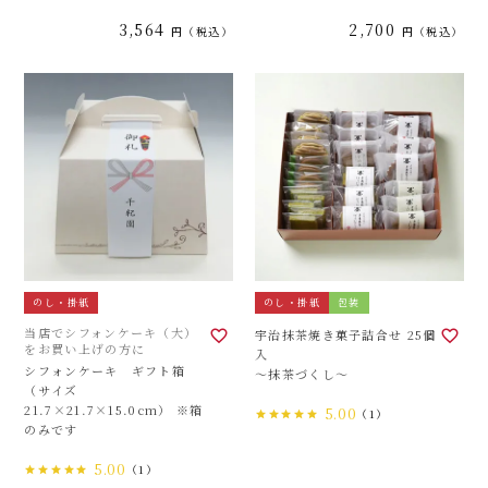
3,564
2,700
税込
税込
のし・掛紙
のし・掛紙
包装
当店でシフォンケーキ（大）
宇治抹茶焼き菓子詰合せ 25個
をお買い上げの方に
入
シフォンケーキ ギフト箱
～抹茶づくし～
（サイズ
21.7×21.7×15.0cm） ※箱
5.00
（1）
のみです
5.00
（1）