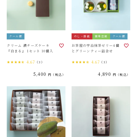
クール便
のし・掛紙
簡易包装
クール便
クリーム 濃チーズケーキ
お茶屋の宇治抹茶ゼリー4個
『白まる』 1セット 10個入
とグリーンティー詰合せ
4.67
4.67
（3）
（3）
5,400
4,890
税込
税込