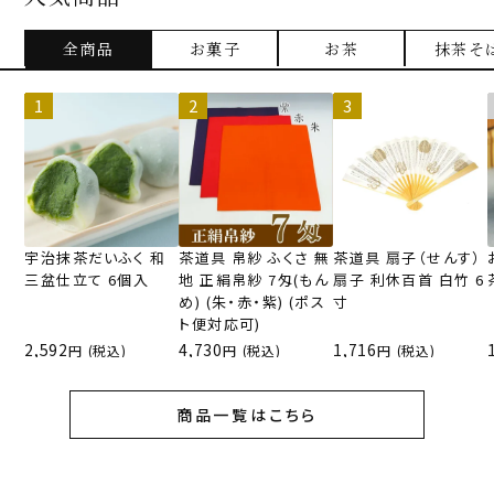
全商品
お菓子
お茶
抹茶そ
宇治抹茶だいふく 和
茶道具 帛紗 ふくさ 無
茶道具 扇子（せんす）
三盆仕立て 6個入
地 正絹帛紗 7匁(もん
扇子 利休百首 白竹 6
め) (朱・赤・紫) (ポス
寸
ト便対応可)
2,592
4,730
1,716
(税込)
(税込)
(税込)
商品一覧はこちら