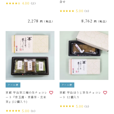
合せ
4.00
（2）
5.00
（1）
2,278
8,762
税込
税込
クール便
クール便
京都 宇治茶三種の生チョコレ
京都 宇治ほうじ茶生チョコレ
ート『京玉露・京番茶・玄米
ート 12個入り
茶』(12個入り)
5.00
（1）
5.00
（1）