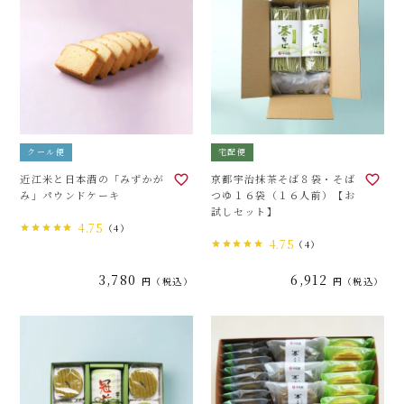
クール便
宅配便
近江米と日本酒の「みずかが
京都宇治抹茶そば８袋・そば
み」パウンドケーキ
つゆ１６袋（１６人前）【お
試しセット】
4.75
（4）
4.75
（4）
3,780
6,912
税込
税込