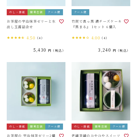
のし・掛紙
簡易包装
クール便
クール便
お茶屋の宇治抹茶ゼリーと水
竹炭で真っ黒 濃チーズケーキ
出し玉露詰合せ
『黒まる』 1セット 6個入
4.50
4.00
（4）
（4）
5,430
3,240
税込
税込
のし・掛紙
簡易包装
クール便
のし・掛紙
簡易包装
クール便
お茶屋の 宇治抹茶ゼリー2個
老舗茶舗のひやひやスイーツ