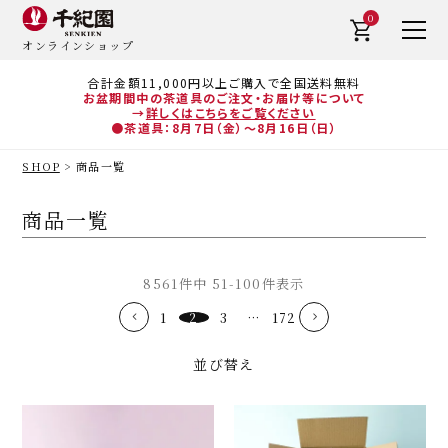
0
オンラインショップ
合計金額11,000円以上ご購入で全国送料無料
お盆期間中の茶道具のご注文・お届け等について
→
詳しくはこちらをご覧ください
●茶道具：8月7日（金）～8月16日（日）
SHOP
商品一覧
商品一覧
8561
件中
51
-
100
件表示
1
2
3
…
172
並び替え