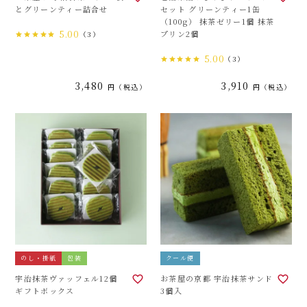
とグリーンティー詰合せ
セット グリーンティー1缶
（100g） 抹茶ゼリー1個 抹茶
5.00
プリン2個
（3）
5.00
（3）
3,480
3,910
税込
税込
のし・掛紙
包装
クール便
宇治抹茶ヴァッフェル12個
お茶屋の京都 宇治抹茶サンド
ギフトボックス
3個入