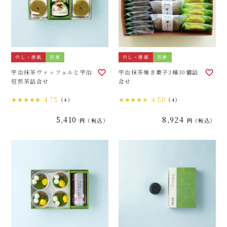
のし・掛紙
包装
のし・掛紙
包装
宇治抹茶ヴァッフェルと宇治
宇治抹茶焼き菓子3種30個詰
冠煎茶詰合せ
合せ
4.75
4.50
（4）
（4）
5,410
8,924
税込
税込