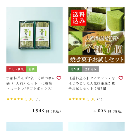
のし・掛紙
包装
宅配便
送料込み
宇治抹茶そば2袋・そばつゆ4
【送料込み】フィナンシェを
袋（4人前）セット 化粧箱
はじめとした人気抹茶焼き菓
（カートン/ギフトボックス）
子お試しセット 7種7個
5.00
5.00
（1）
（1）
1,948
4,005
税込
税込