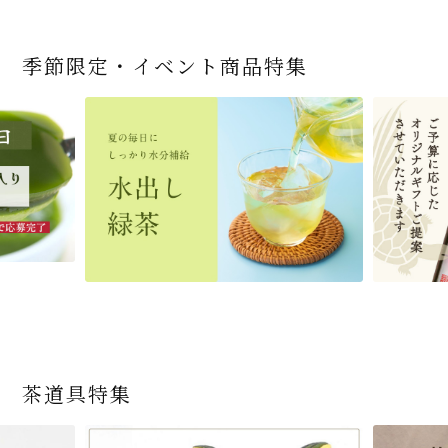
季節限定・イベント商品特集
宇治抹茶だいふく 和
緑茶ティーパック（セ
宇治抹茶そば3袋・そ
老舗茶舗の宇治抹茶
茶道具 帛紗 ふくさ 無
お茶屋の京都 宇治抹
ありがとう メッセージ
宇治抹茶そば２袋・そ
宇治抹茶焼き菓子詰
茶道具 扇子（せんす）
近江米と日本酒の「み
【季節限定】水出し緑
【送料込み】宇治抹茶
老舗茶舗のひやひやス
茶道具 抹茶茶碗（まっ
三盆仕立て 6個入
ンパックシリーズ） 5g
ばつゆ6袋（6人前）セ
かすていらと宇治冠煎
地 正絹帛紗 7匁(もん
茶サンド 3個入
付き緑茶ティーバッグ
ばつゆ４袋（４人前）
合せ 12個入
扇子 利休百首 白竹 6
ずかがみ」パウンドケ
茶詰合せ 気軽に愉し
そば160ｇ×2袋（4人
イーツセット 3種6個
ちゃちゃわん） 刷毛目
×50袋
ット 化粧箱（カート
茶の詰合せ
め) (朱・赤・紫) (ポス
4g×2包
竹かごセット
～抹茶づくし～
寸
ーキ（カット）-単品-
むセット
前）＋特撰そばつゆ4
茶碗 前田 瑞雲
ン/ギフトボックス）
ト便対応可)
個（ポスト便）
2,592
4,112
1,743
4,511
540
3,356
(税込)
(税込)
(税込)
(税込)
(税込)
(税込)
864
3,032
4,730
410
2,278
1,716
1,420
2,028
4,290
(税込)
(税込)
(税込)
(税込)
(税込)
(税込)
(税込)
(税込)
(税込)
商品一覧はこちら
商品一覧はこちら
商品一覧はこちら
商品一覧はこちら
商品一覧はこちら
茶道具特集