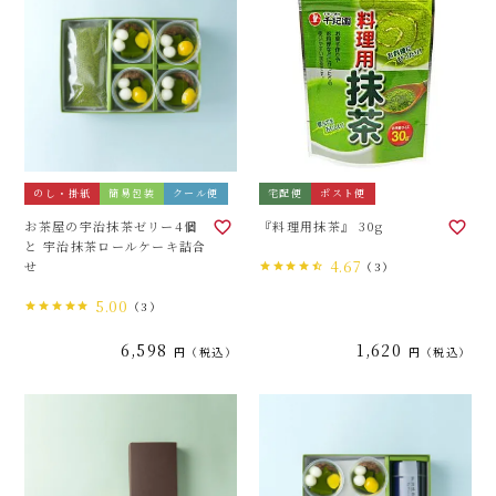
のし・掛紙
簡易包装
クール便
宅配便
ポスト便
お茶屋の宇治抹茶ゼリー4個
『料理用抹茶』 30g
と 宇治抹茶ロールケーキ詰合
4.67
せ
（3）
5.00
（3）
6,598
1,620
税込
税込