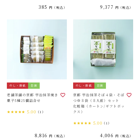
385
9,377
税込
税込
のし・掛紙
包装
のし・掛紙
包装
老舗茶舗の京都 宇治抹茶焼き
京都 宇治抹茶そば４袋・そば
菓子5種25個詰合せ
つゆ８袋（８人前）セット
化粧箱（カートン/ギフトボッ
5.00
クス）
（1）
5.00
（1）
8,816
4,006
税込
税込