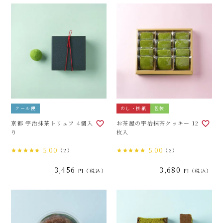
クール便
のし・掛紙
包装
京都 宇治抹茶トリュフ 4個入
お茶屋の宇治抹茶クッキー 12
り
枚入
5.00
5.00
（2）
（2）
3,456
3,680
税込
税込