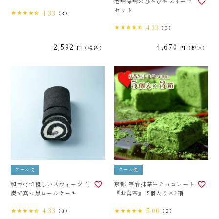
老舗茶舗のひやひやスイーツ
セット
4.33
（3）
4.33
（3）
2,592
4,670
税込
税込
クール便
クール便
和素材で優しいスウィーツ 竹
京都 宇治抹茶生チョコレート
炭で真っ黒ロールケーキ
『お薄茶』 5個入り×3箱
4.33
5.00
（3）
（2）