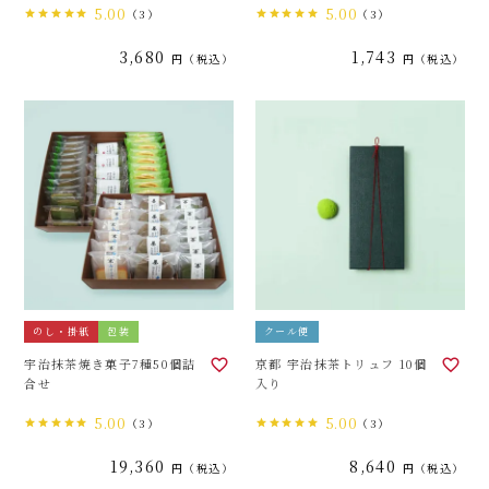
5.00
5.00
（3）
（3）
3,680
1,743
税込
税込
のし・掛紙
包装
クール便
宇治抹茶焼き菓子7種50個詰
京都 宇治抹茶トリュフ 10個
合せ
入り
5.00
5.00
（3）
（3）
19,360
8,640
税込
税込