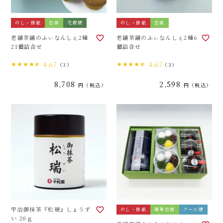
のし・掛紙
包装
宅配便
のし・掛紙
包装
老舗茶舗のふぃなんしぇ2種
老舗茶舗のふぃなんしぇ2種6
21個詰合せ
個詰合せ
4.67
4.67
（3）
（3）
8,708
2,598
税込
税込
宇治御抹茶『松瑞』しょうず
のし・掛紙
簡易包装
クール便
い 20ｇ