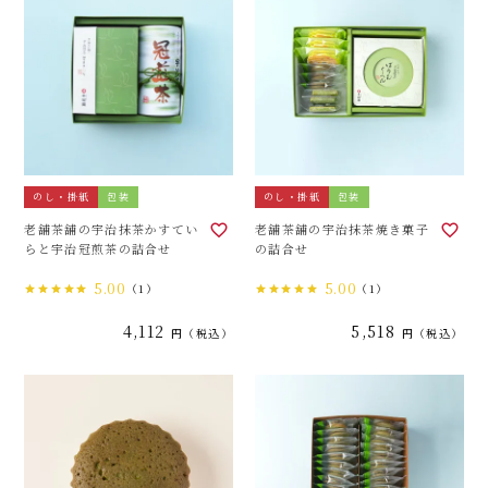
のし・掛紙
包装
のし・掛紙
包装
老舗茶舗の宇治抹茶かすてい
老舗茶舗の宇治抹茶焼き菓子
らと宇治冠煎茶の詰合せ
の詰合せ
5.00
5.00
（1）
（1）
4,112
5,518
税込
税込