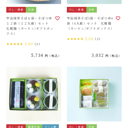
のし・掛紙
包装
のし・掛紙
包装
宇治抹茶そば６袋・そばつゆ
宇治抹茶そば3袋・そばつゆ6
１２袋（１２人前）セット
袋（6人前）セット 化粧箱
化粧箱（カートン/ギフトボッ
（カートン/ギフトボックス）
クス）
5.00
（2）
5.00
（2）
5,734
3,032
税込
税込
のし・掛紙
簡易包装
クール便
のし・掛紙
包装