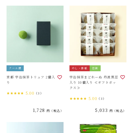
クール便
のし・掛紙
包装
京都 宇治抹茶トリュフ 2個入
宇治抹茶まどれーぬ 丹波黒豆
り
入り 10個入り ≪ギフトボッ
クス≫
5.00
（3）
5.00
（3）
1,728
5,033
税込
税込