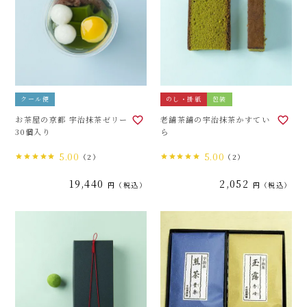
クール便
のし・掛紙
包装
お茶屋の京都 宇治抹茶ゼリー
老舗茶舗の宇治抹茶かすてい
30個入り
ら
5.00
5.00
（2）
（2）
19,440
2,052
税込
税込