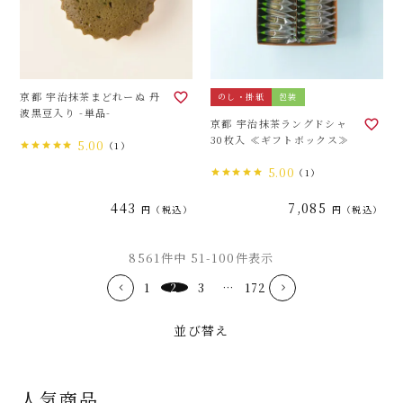
京都 宇治抹茶まどれーぬ 丹
のし・掛紙
包装
波黒豆入り -単品-
京都 宇治抹茶ラングドシャ
30枚入 ≪ギフトボックス≫
5.00
（1）
5.00
（1）
443
7,085
税込
税込
8561
件中
51
-
100
件表示
1
2
3
…
172
並び替え
人気商品