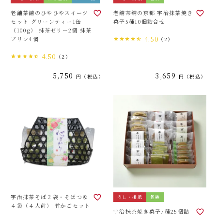
老舗茶舗のひやひやスイーツ
老舗茶舗の京都 宇治抹茶焼き
セット グリーンティー1缶
菓子5種10個詰合せ
（100g） 抹茶ゼリー2個 抹茶
4.50
プリン4個
（2）
4.50
（2）
5,750
3,659
税込
税込
宇治抹茶そば２袋・そばつゆ
のし・掛紙
包装
４袋（４人前） 竹かごセット
宇治抹茶焼き菓子7種25個詰