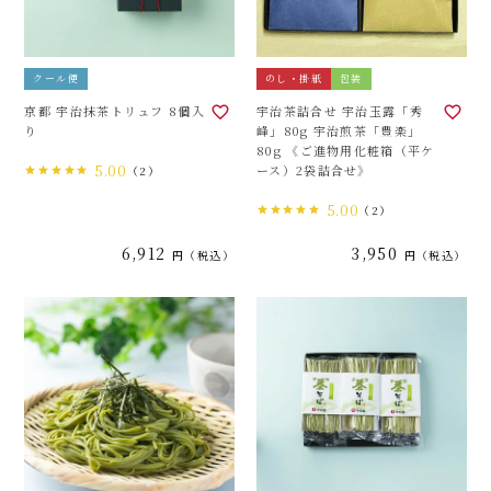
クール便
のし・掛紙
包装
京都 宇治抹茶トリュフ 8個入
宇治茶詰合せ 宇治玉露「秀
り
峰」80g 宇治煎茶「豊楽」
80g 《ご進物用化粧箱（平ケ
5.00
ース）2袋詰合せ》
（2）
5.00
（2）
6,912
3,950
税込
税込