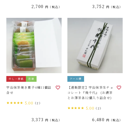
2,700
3,752
税込
税込
のし・掛紙
包装
クール便
宇治抹茶焼き菓子4種11個詰
【通販限定】宇治抹茶生チョ
合せ
コレート『幾千代』 (お濃茶
とお薄茶各12個入り詰合せ)
5.00
（2）
5.00
（2）
3,373
6,480
税込
税込