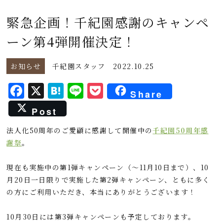
緊急企画！千紀園感謝のキャンペ
ーン第4弾開催決定！
お知らせ
千紀園スタッフ
2022.10.25
F
X
H
L
P
Share
a
a
i
o
Post
c
t
n
c
法人化50周年のご愛顧に感謝して開催中の
千紀園50周年感
e
e
e
k
謝祭
。
b
n
e
o
a
t
現在も実施中の第1弾キャンペーン（～11月10日まで）、10
o
月20日一日限りで実施した第2弾キャンペーン、ともに多く
の方にご利用いただき、本当にありがとうございます！
k
10月30日には第3弾キャンペーンも予定しております。