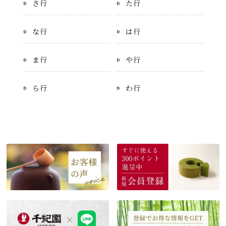
さ行
た行
な行
は行
ま行
や行
ら行
わ行