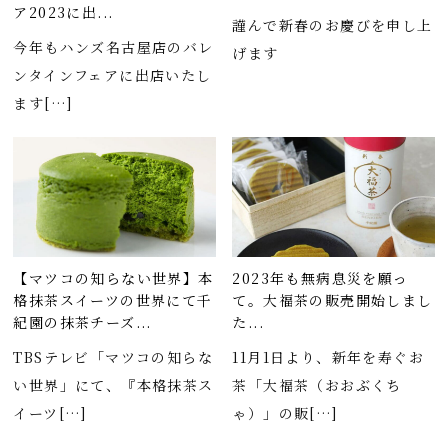
ア2023に出...
謹んで新春のお慶びを申し上
今年もハンズ名古屋店のバレ
げます
ンタインフェアに出店いたし
ます[…]
【マツコの知らない世界】本
2023年も無病息災を願っ
格抹茶スイーツの世界にて千
て。大福茶の販売開始しまし
紀園の抹茶チーズ...
た...
TBSテレビ「マツコの知らな
11月1日より、新年を寿ぐお
い世界」にて、『本格抹茶ス
茶「大福茶（おおぶくち
イーツ[…]
ゃ）」の販[…]