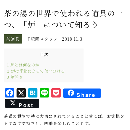
茶の湯の世界で使われる道具の一
つ、「炉」について知ろう
茶道具
千紀園スタッフ
2018.11.3
目次
1
炉とは何なのか
2
炉は季節によって使い分ける
3
炉開き
F
X
H
L
P
Share
a
a
i
o
Post
c
t
n
c
茶道の世界で特に大切にされていることと言えば、お客様を
e
e
e
k
もてなす気持ちと、四季を楽しむことです。
b
n
e