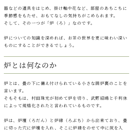
o
a
t
器などの道具をはじめ、掛け軸や花など、部屋のあちこちに
o
季節感をもたせ、おもてなしの気持ちがこめられます。
そして、その一つが「炉（ろ）」なのです。
k
炉についての知識を深めれば、お茶の世界を更に味わい深い
ものにすることができるでしょう。
炉とは何なのか
炉とは、畳の下に備え付けられている小さな囲炉裏のことを
言います。
そもそもは、村田珠光が初めて炉を切り、武野紹鴎と千利休
によって規格化されたと言われているものです。
炉は、炉壇（ろだん）と炉縁（ろぶち）から出来ており、畳
に切った穴に炉壇を入れ、そこに炉縁をのせて中に灰を入