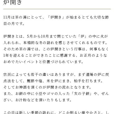
炉開き
11月は茶の湯にとって、「炉開き」が始まるとても大切な節
目の月です。
炉開きとは、5月から10月まで閉じていた「炉」の中に火が
入れられ、本格的な冬の訪れを感じさせてくれるものです。
そのため茶の湯では、この炉開きという行事は、何事もなく
1年を迎えることができたことに感謝する、お正月のような
おめでたいイベントと位置づけられています。
宗派によっても若干の違いはありますが、まず道場の炉に炭
点法をして、鰹節や塩、米を炉にまき、柏手を打ちます。
そしてお神酒を頂くのが炉開きの流れとなります。
また、お餅の中に小豆やゴマの入った「亥の子餅」や、ぜん
ざい、お汁粉などを頂いたりもします。
この日は新しい季節の訪れに、どこか明るい華やかさと、し