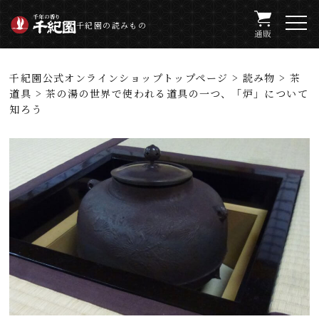
千紀園の読みもの
千紀園公式オンラインショップトップページ
>
読み物
>
茶
道具
> 茶の湯の世界で使われる道具の一つ、「炉」について
知ろう