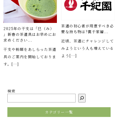
茶道の初心者が用意すべき必
2025年の干支は「巳（み）
要な持ち物は?裏千家編...
」新春の茶道具はお早めにお
求めください...
近頃、茶道にチャレンジして
みようという人も増えている
干支や勅題をあしらった茶道
よう[…]
具のご案内を開始しておりま
す。[…]
検索
カテゴリー一覧