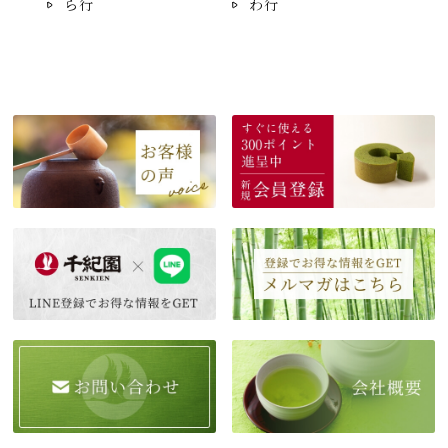
ら行
わ行