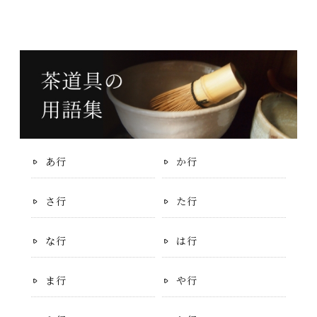
あ行
か行
さ行
た行
な行
は行
ま行
や行