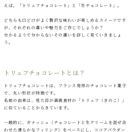
e
e
e
k
えば、「トリュフチョコレート」と「生チョコレート」。
b
n
e
o
a
t
どちらも口どけがよく贅沢な味わいが楽しめるスイーツです
o
が、それぞれの違いや魅力をご存じでしょうか？
分かるようで分からないその違いを詳しく見ていきましょ
k
う。
トリュフチョコレートとは？
トリュフチョコレートは、フランス発祥のチョコレート菓子
で、丸い形状が特徴です。
名前の由来は、見た目が高級食材の「トリュフ（きのこ）」
に似ていることからきています。
一般的に、ガナッシュ（チョコレートと生クリームを混ぜ合
わせた滑らかなフィリング）をベースにし、ココアパウダー