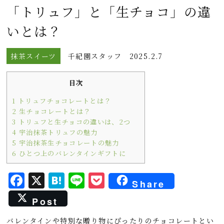
「トリュフ」と「生チョコ」の違
いとは？
抹茶スイーツ
千紀園スタッフ
2025.2.7
目次
1
トリュフチョコレートとは？
2
生チョコレートとは？
3
トリュフと生チョコの違いは、2つ
4
宇治抹茶トリュフの魅力
5
宇治抹茶生チョコレートの魅力
6
ひとつ上のバレンタインギフトに
F
X
H
L
P
Share
a
a
i
o
Post
c
t
n
c
バレンタインや特別な贈り物にぴったりのチョコレートとい