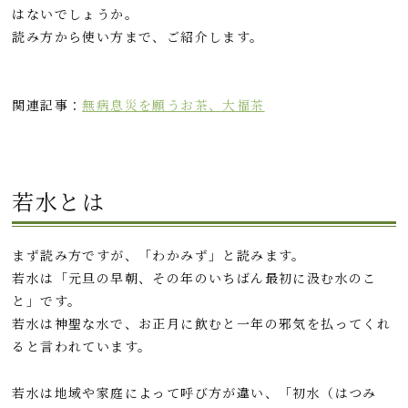
o
はないでしょうか。
k
読み方から使い方まで、ご紹介します。
関連記事：
無病息災を願うお茶、大福茶
若水とは
まず読み方ですが、「わかみず」と読みます。
若水は「元旦の早朝、その年のいちばん最初に汲む水のこ
と」です。
若水は神聖な水で、お正月に飲むと一年の邪気を払ってくれ
ると言われています。
若水は地域や家庭によって呼び方が違い、「初水（はつみ