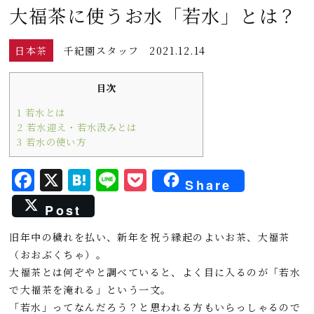
大福茶に使うお水「若水」とは？
日本茶
千紀園スタッフ
2021.12.14
目次
1
若水とは
2
若水迎え・若水汲みとは
3
若水の使い方
F
X
H
L
P
Share
a
a
i
o
Post
c
t
n
c
旧年中の穢れを払い、新年を祝う縁起のよいお茶、大福茶
e
e
e
k
（おおぶくちゃ）。
b
n
e
大福茶とは何ぞやと調べていると、よく目に入るのが「若水
o
a
t
で大福茶を淹れる」という一文。
「若水」ってなんだろう？と思われる方もいらっしゃるので