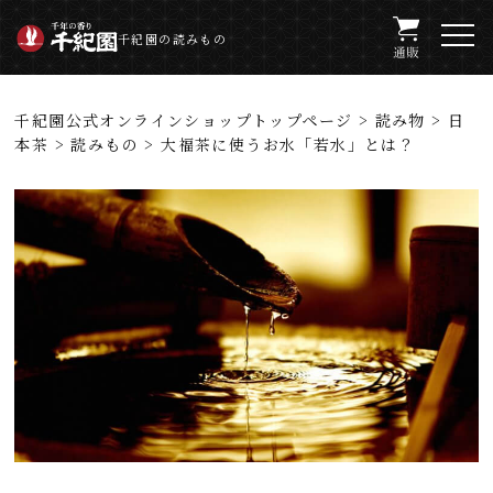
千紀園の読みもの
千紀園公式オンラインショップトップページ
>
読み物
>
日
本茶
>
読みもの
> 大福茶に使うお水「若水」とは？