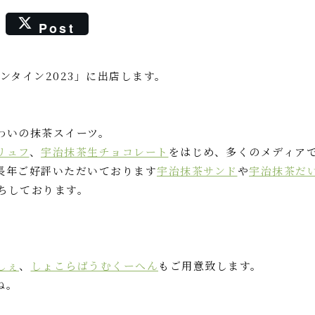
Post
ンタイン2023」に出店します。
わいの抹茶スイーツ。
リュフ
、
宇治抹茶生チョコレート
をはじめ、多くのメディア
長年ご好評いただいております
宇治抹茶サンド
や
宇治抹茶だ
ちしております。
しぇ
、
しょこらばうむくーへん
もご用意致します。
ね。