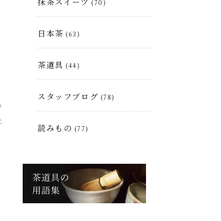
抹茶スイーツ
(70)
日本茶
(63)
茶道具
(44)
スタッフブログ
(78)
で
い
読みもの
(77)