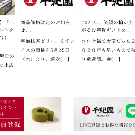
】「ハ
商品価格改定のお知ら
2021年、笑顔の輪が広
レンタ
せ...
がるお年賀ギフトを...
に出
宇治抹茶ゼリー、くずア
コロナ禍で大変だった
イスの価格を5月25日
０２０年も早いもので
屋店の
（木）より、順次[…]
り数週間。会[…]
に出店