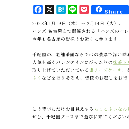
F
X
H
L
P
Share
a
a
i
o
2023年1月19日（木）～ 2月14日（火）、
c
t
n
c
ハンズ 名古屋店で開催される「ハンズのバレ
e
e
e
k
今年も名古屋の皆様のお近くに参ります！
b
n
e
o
a
t
千紀園の、老舗茶舗ならではの濃厚で深い味
o
人気も高くバレンタインにぴったりの
抹茶ト
取り上げていただいている
濃チーズケーキ
、
k
ふく
などを取りそろえ、皆様のお越しをお待
この時季にだけお目見えする
ちょこふぃなん
ぜひ、千紀園ブースまで遊びに来てください