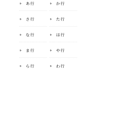
あ行
か行
さ行
た行
な行
は行
ま行
や行
ら行
わ行