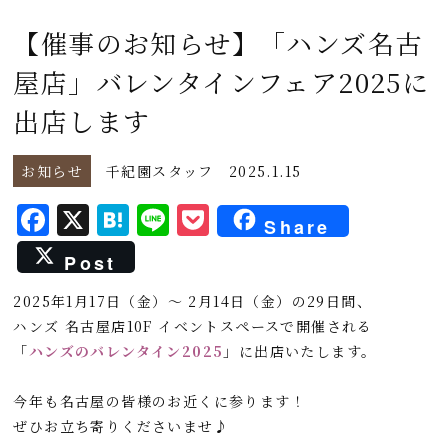
【催事のお知らせ】「ハンズ名古
屋店」バレンタインフェア2025に
出店します
お知らせ
千紀園スタッフ
2025.1.15
F
X
H
L
P
Share
a
a
i
o
Post
c
t
n
c
2025年1月17日（金）～ 2月14日（金）の29日間、
e
e
e
k
ハンズ 名古屋店10F イベントスペースで開催される
b
n
e
「
ハンズのバレンタイン2025
」に出店いたします。
o
a
t
o
今年も名古屋の皆様のお近くに参ります！
ぜひお立ち寄りくださいませ♪
k