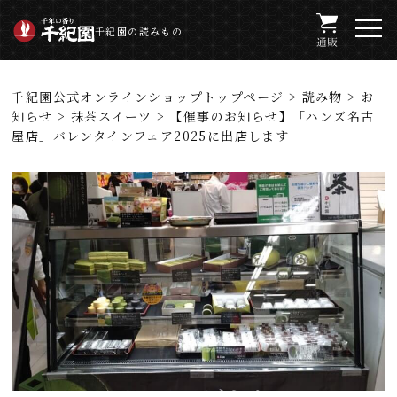
千紀園の読みもの
千紀園公式オンラインショップトップページ
>
読み物
>
お
知らせ
>
抹茶スイーツ
> 【催事のお知らせ】「ハンズ名古
屋店」バレンタインフェア2025に出店します