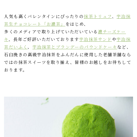
人気も高くバレンタインにぴったりの
抹茶トリュフ
、
宇治抹
茶生チョコレート「お濃茶」
をはじめ、
多くのメディアで取り上げていただいている
濃チーズケー
キ
、長年ご好評いただいております
宇治抹茶サンド
や
宇治抹
茶だいふく
、
宇治抹茶とブランデーのパウンドケーキ
など、
石臼挽きの高級宇治抹茶をふんだんに使用した老舗茶舗なら
ではの抹茶スイーツを取り揃え、皆様のお越しをお待ちして
おります。