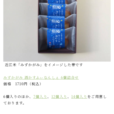
近江米「みずかがみ」をイメージした帯です
みずかがみ 酒かすふぃなんしぇ 6個詰合せ
価格 1710円（税込）
6個入りのほか、
7個入り
、
12個入り
、
14個入り
をご用意し
ております。