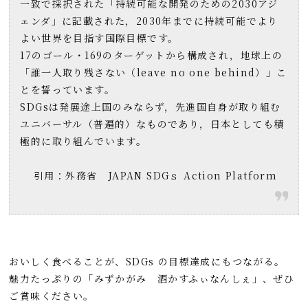
一致で採択された「持続可能な開発のための2030アジ
ェンダ」に記載された，2030年までに持続可能でより
よい世界を目指す国際目標です。
17のゴール・169のターゲットから構成され，地球上の
「誰一人取り残さない（
leave no one behind
）」こ
とを誓っています。
SDGsは発展途上国のみならず，先進国自身が取り組む
ユニバーサル（普遍的）なものであり，日本としても積
極的に取り組んでいます。
引用：外務省 JAPAN SDGｓ Action Platform
おいしく食べることが、SDGs の目標達成にもつながる。
魅力たっぷりの「みずかがみ 酒かすふぃなんしぇ」、ぜひ
ご賞味ください。