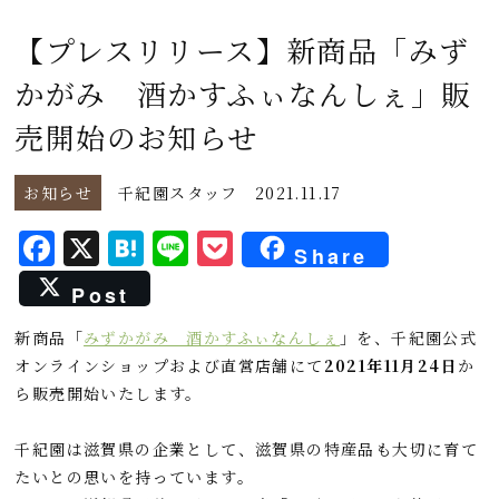
【プレスリリース】新商品「みず
かがみ 酒かすふぃなんしぇ」販
売開始のお知らせ
お知らせ
千紀園スタッフ
2021.11.17
F
X
H
L
P
Share
a
a
i
o
Post
c
t
n
c
新商品「
みずかがみ 酒かすふぃなんしぇ
」を、千紀園公式
e
e
e
k
オンラインショップおよび直営店舗にて
2021年11月24日
か
b
n
e
ら販売開始いたします。
o
a
t
o
千紀園は滋賀県の企業として、滋賀県の特産品も大切に育て
たいとの思いを持っています。
k