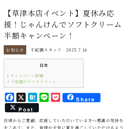
【草津本店イベント】夏休み応
援！じゃんけんでソフトクリーム
半額キャンペーン！
お知らせ
千紀園スタッフ
2025.7.16
目次
1
キャンペーン詳細
2
千紀園のソフトクリーム
F
X
H
L
P
Share
a
a
i
o
Post
c
t
n
c
日頃からご愛顧、応援していただいている方へ感謝の気持ち
e
e
e
k
をこめて、また、皆様が元気に夏を過ごしていただけるよう