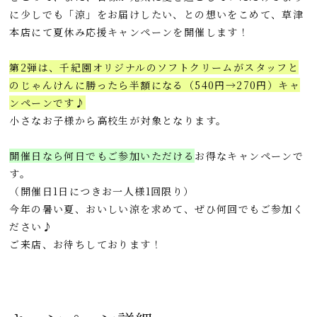
b
n
e
に少しでも「涼」をお届けしたい、との想いをこめて、草津
o
a
t
本店にて夏休み応援キャンペーンを開催します！
o
第2弾は、千紀園オリジナルのソフトクリームがスタッフと
k
のじゃんけんに勝ったら半額になる（540円→270円）キャ
ンペーンです♪
小さなお子様から高校生が対象となります。
開催日なら何日でもご参加いただける
お得なキャンペーンで
す。
（開催日1日につきお一人様1回限り）
今年の暑い夏、おいしい涼を求めて、ぜひ何回でもご参加く
ださい♪
ご来店、お待ちしております！