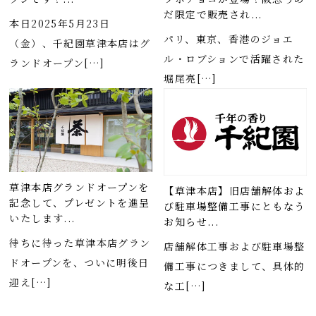
だ限定で販売され...
本日2025年5月23日
パリ、東京、香港のジョエ
（金）、千紀園草津本店はグ
ル・ロブションで活躍された
ランドオープン[…]
堀尾亮[…]
草津本店グランドオープンを
【草津本店】旧店舗解体およ
記念して、プレゼントを進呈
び駐車場整備工事にともなう
いたします...
お知らせ...
待ちに待った草津本店グラン
店舗解体工事および駐車場整
ドオープンを、ついに明後日
備工事につきまして、具体的
迎え[…]
な工[…]