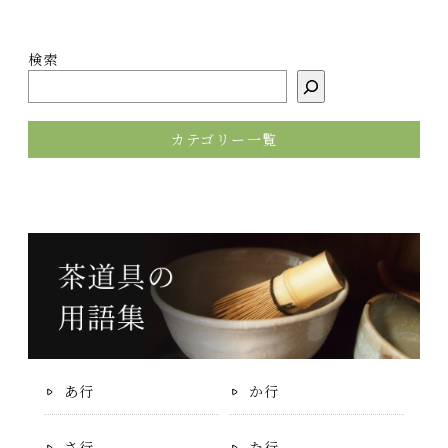
検索
カテゴリー一覧
あ行
か行
さ行
た行