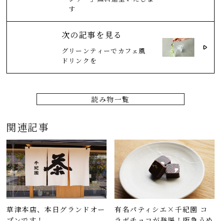
す
次の記事を見る
グリーンティーでカフェ風
ドリンクを
読み物一覧
関連記事
草津本店、本日グランドオー
有名パティシエ×千紀園 コ
プンです！...
ラボチョコが登場！阪急うめ