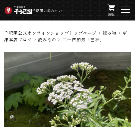
千紀園の読みもの
千紀園公式オンラインショップトップページ
>
読み物
>
草
津本店ブログ
>
読みもの
> 二十四節気「芒種」