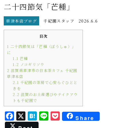
二十四節気「芒種」
草津本店ブログ
千紀園スタッフ
2026.6.6
目次
1
二十四節気は「芒種（ぼうしゅ）」
に
1.1
芒種
1.2
ノコギリソウ
2
滋賀県草津市の日本茶カフェ 千紀園
草津本店
2.1
千紀園の茶房で心安らぐひとと
きを
2.2
滋賀のお土産選びやテイクアウ
トも千紀園で
F
X
H
L
P
Share
a
a
i
o