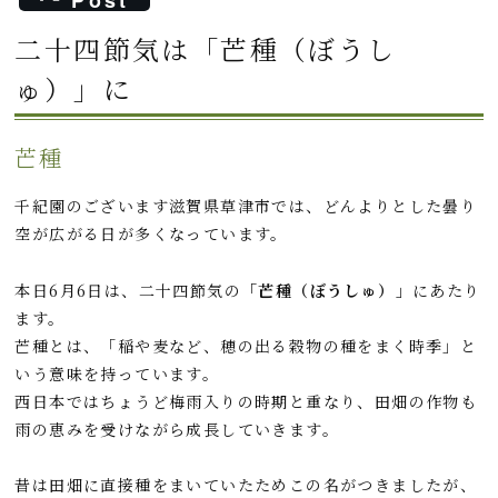
Post
c
t
n
c
二十四節気は「芒種（ぼうし
e
e
e
k
ゅ）」に
b
n
e
o
a
t
o
芒種
k
千紀園のございます滋賀県草津市では、どんよりとした曇り
空が広がる日が多くなっています。
本日6月6日は、二十四節気の
「芒種（ぼうしゅ）」
にあたり
ます。
芒種とは、「稲や麦など、穂の出る穀物の種をまく時季」と
いう意味を持っています。
西日本ではちょうど梅雨入りの時期と重なり、田畑の作物も
雨の恵みを受けながら成長していきます。
昔は田畑に直接種をまいていたためこの名がつきましたが、