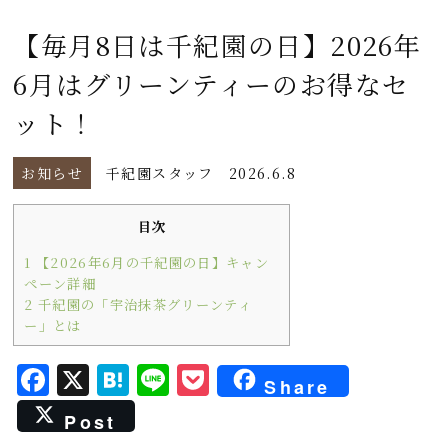
【毎月8日は千紀園の日】2026年
6月はグリーンティーのお得なセ
ット！
お知らせ
千紀園スタッフ
2026.6.8
目次
1
【2026年6月の千紀園の日】キャン
ペーン詳細
2
千紀園の「宇治抹茶グリーンティ
ー」とは
F
X
H
L
P
Share
a
a
i
o
Post
c
t
n
c