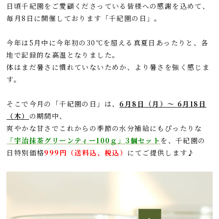
日頃千紀園をご愛顧くださっている皆様への感謝を込めて、
e
e
e
k
毎月8日に開催しております「千紀園の日」。
b
n
e
o
a
t
今年は5月中に今年初の30℃を超える真夏日あったりと、各
o
地で記録的な高温となりました。
体はまだ暑さに慣れていないためか、より暑さを強く感じま
k
す。
そこで今月の「千紀園の日」は、
6月8日（月）～ 6月18日
（木）
の期間中、
爽やかな甘さでこれからの季節の水分補給にもぴったりな
「宇治抹茶グリーンティー100ｇ」3個セット
を、千紀園の
日特別価格
999円（送料込、税込）
にてご提供します
♪