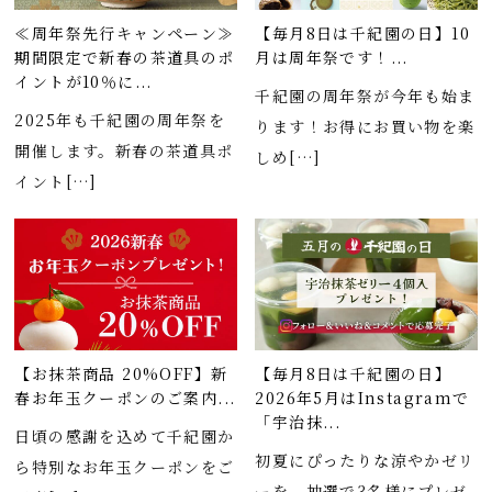
≪周年祭先行キャンペーン≫
【毎月8日は千紀園の日】10
期間限定で新春の茶道具のポ
月は周年祭です！...
イントが10％に...
千紀園の周年祭が今年も始ま
2025年も千紀園の周年祭を
ります！お得にお買い物を楽
開催します。新春の茶道具ポ
しめ[…]
イント[…]
【お抹茶商品 20%OFF】新
【毎月8日は千紀園の日】
春お年玉クーポンのご案内...
2026年5月はInstagramで
「宇治抹...
日頃の感謝を込めて千紀園か
初夏にぴったりな涼やかゼリ
ら特別なお年玉クーポンをご
ーを、抽選で3名様にプレゼ