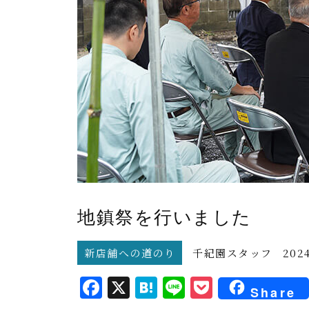
地鎮祭を行いました
新店舗への道のり
千紀園スタッフ
2024
F
X
H
L
P
Share