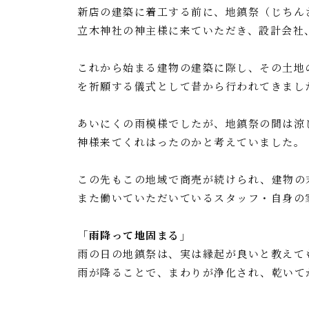
a
a
i
o
新店の建築に着工する前に、地鎮祭（じちん
c
t
n
c
立木神社の神主様に来ていただき、設計会社
e
e
e
k
b
n
e
これから始まる建物の建築に際し、その土地
o
a
t
を祈願する儀式として昔から行われてきまし
o
あいにくの雨模様でしたが、地鎮祭の間は涼
k
神様来てくれはったのかと考えていました。
この先もこの地域で商売が続けられ、建物の
また働いていただいているスタッフ・自身の
「雨降って地固まる」
雨の日の地鎮祭は、実は縁起が良いと教えて
雨が降ることで、まわりが浄化され、乾いて