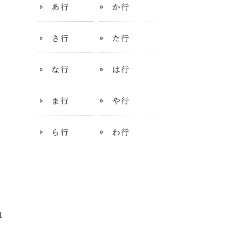
あ行
か行
さ行
た行
な行
は行
ま行
や行
ら行
わ行
1