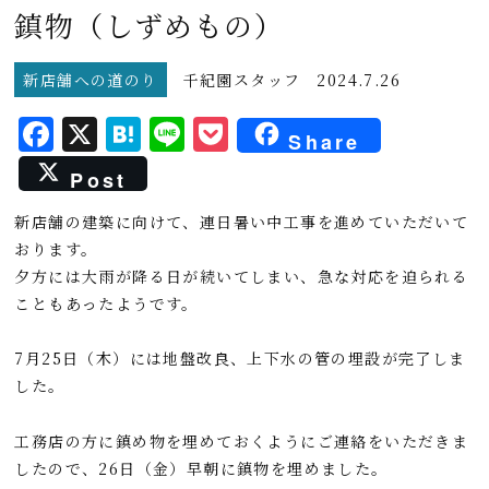
鎮物（しずめもの）
新店舗への道のり
千紀園スタッフ
2024.7.26
F
X
H
L
P
Share
a
a
i
o
Post
c
t
n
c
新店舗の建築に向けて、連日暑い中工事を進めていただいて
e
e
e
k
おります。
b
n
e
夕方には大雨が降る日が続いてしまい、急な対応を迫られる
o
a
t
こともあったようです。
o
7月25日（木）には地盤改良、上下水の管の埋設が完了しま
k
した。
工務店の方に鎮め物を埋めておくようにご連絡をいただきま
したので、26日（金）早朝に鎮物を埋めました。