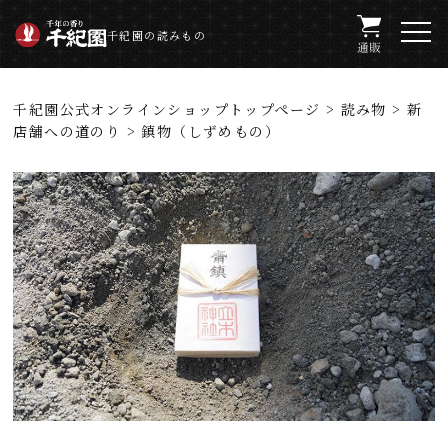
千紀園の読みもの
千紀園公式オンラインショップトップページ
>
読み物
>
新
店舗への道のり
> 鎮物（しずめもの）