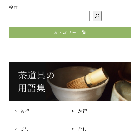
検索
カテゴリー一覧
あ行
か行
さ行
た行