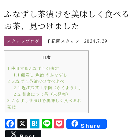
ふなずし茶漬けを美味しく食べる
お茶、見つけました
スタッフブログ
千紀園スタッフ
2024.7.29
目次
1
使用するふなずしの選定
1.1
鮒寿し 魚治 のふなずし
2
ふなずし茶漬けの食べ比べ
2.1
近江煎茶「楽陽（らくよう）」
2.2
朝宮ほうじ茶（未発売）
3
ふなずし茶漬けを美味しく食べるお
茶は
F
X
H
L
P
Share
a
a
i
o
Post