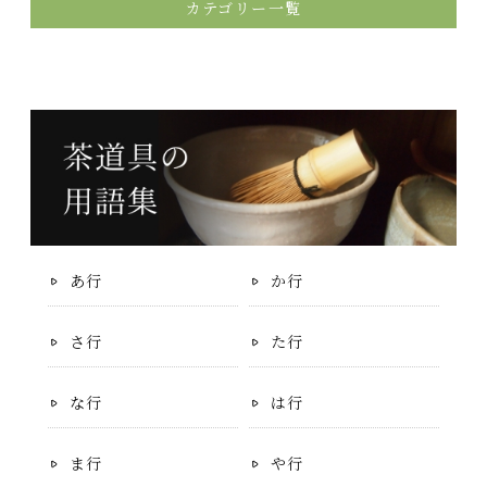
カテゴリー一覧
あ行
か行
さ行
た行
な行
は行
ま行
や行