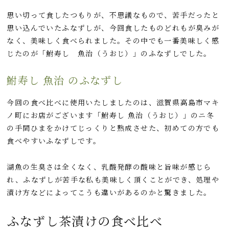
思い切って食したつもりが、不思議なもので、苦手だったと
思い込んでいたふなずしが、今回食したものどれもが臭みが
なく、美味しく食べられました。その中でも一番美味しく感
じたのが「鮒寿し 魚治（うおじ）」のふなずしでした。
鮒寿し 魚治 のふなずし
今回の食べ比べに使用いたしましたのは、滋賀県高島市マキ
ノ町にお店がございます「鮒寿し 魚治（うおじ）」のニ冬
の手間ひまをかけてじっくりと熟成させた、初めての方でも
食べやすいふなずしです。
湖魚の生臭さは全くなく、乳酸発酵の酸味と旨味が感じら
れ、ふなずしが苦手な私も美味しく頂くことができ、処理や
漬け方などによってこうも違いがあるのかと驚きました。
ふなずし茶漬けの食べ比べ