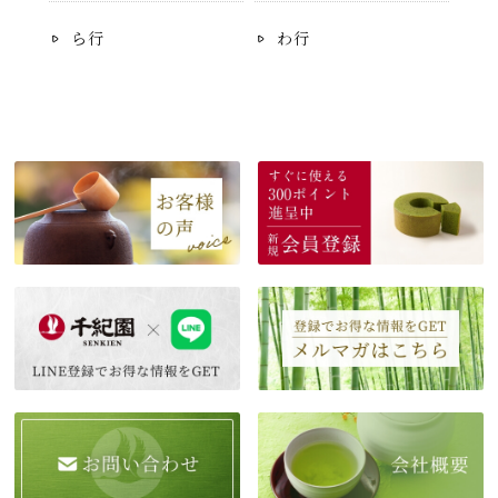
ら行
わ行