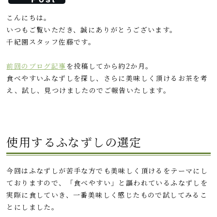
c
t
n
c
こんにちは。
e
e
e
k
いつもご覧いただき、誠にありがとうございます。
b
n
e
千紀園スタッフ佐藤です。
o
a
t
o
前回のブログ記事
を投稿してから約2か月。
食べやすいふなずしを探し、さらに美味しく頂けるお茶を考
k
え、試し、見つけましたのでご報告いたします。
使用するふなずしの選定
今回はふなずしが苦手な方でも美味しく頂けるをテーマにし
ておりますので、「食べやすい」と謳われているふなずしを
実際に食していき、一番美味しく感じたもので試してみるこ
とにしました。