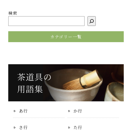
検索
カテゴリー一覧
あ行
か行
さ行
た行