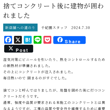
捨てコンクリート後に建物が囲わ
れました
新店舗への道のり
千紀園スタッフ
2024.7.30
F
X
H
L
P
Share
a
a
i
o
Post
c
t
n
c
湿気対策にビニールを引いたり、熱をコントロールするため
e
e
e
k
の断熱材が準備されました。
b
n
e
その上にコンクリートが注入されました。
o
a
t
毎日熱いので 固まるのがすぐでした。
o
捨てコンと呼んではりましたが、地盤を固めた後に打つコン
k
クリートだそうです。
通常、強度や品質が要求される本施工のコンクリートとは異
なるようですが、工事の品質や安全性を確保するために重要