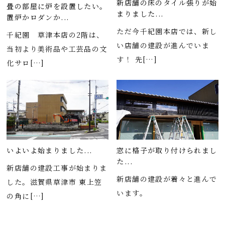
新店舗の床のタイル張りが始
畳の部屋に炉を設置したい。
まりました...
置炉かロダンか...
ただ今千紀園本店では、新し
千紀園 草津本店の2階は、
い店舗の建設が進んでいま
当初より美術品や工芸品の文
す！ 先[…]
化サロ[…]
窓に格子が取り付けられまし
いよいよ始まりました...
た...
新店舗の建設工事が始まりま
新店舗の建設が着々と進んで
した。滋賀県草津市 東上笠
います。
の角に[…]