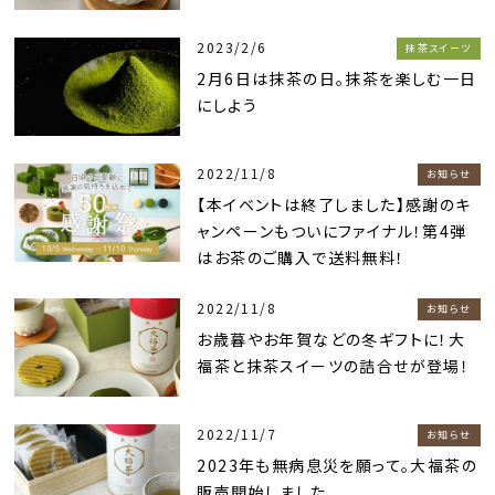
2023/2/6
抹茶スイーツ
2月6日は抹茶の日。抹茶を楽しむ一日
にしよう
2022/11/8
お知らせ
【本イベントは終了しました】感謝のキ
ャンペーンもついにファイナル！第4弾
はお茶のご購入で送料無料！
2022/11/8
お知らせ
お歳暮やお年賀などの冬ギフトに！大
福茶と抹茶スイーツの詰合せが登場！
2022/11/7
お知らせ
2023年も無病息災を願って。大福茶の
販売開始しました