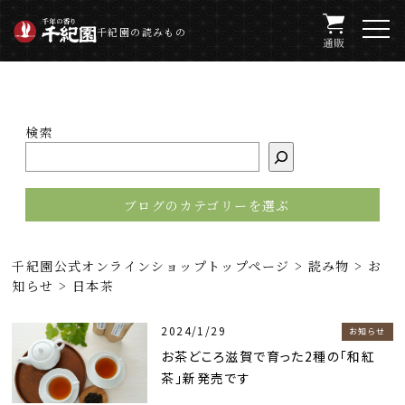
千紀園の読みもの
検索
千紀園公式オンラインショップトップページ
>
読み物
>
お
知らせ
>
日本茶
2024/1/29
お知らせ
お茶どころ滋賀で育った2種の「和紅
茶」新発売です