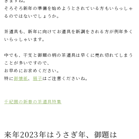
きますね。
o
a
t
そろそろ新年の準備を始めようとされている方もいらっしゃ
o
るのではないでしょうか。
k
茶道具も、新年に向けてお道具を新調をされる方が例年多く
いらっしゃいます。
中でも、干支と御題の柄の茶道具は早くに売れ切れてしまう
ことが多いですので、
お早めにお求めください。
特に
御懐紙
、
扇子
はご注意くださいね。
千紀園の新春の茶道具特集
来年2023年はうさぎ年、御題は