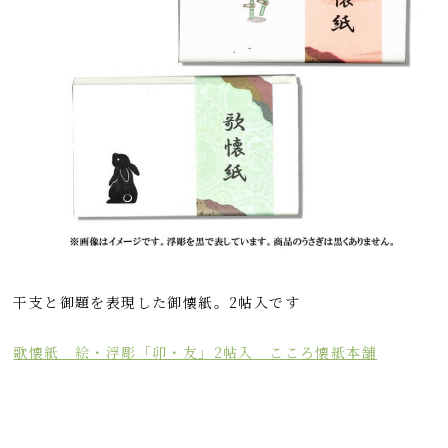
干支と御題を表現した御懐紙。2帖入です
歌懐紙 絵・浮彫「卯・友」2帖入 こころ懐紙本舗