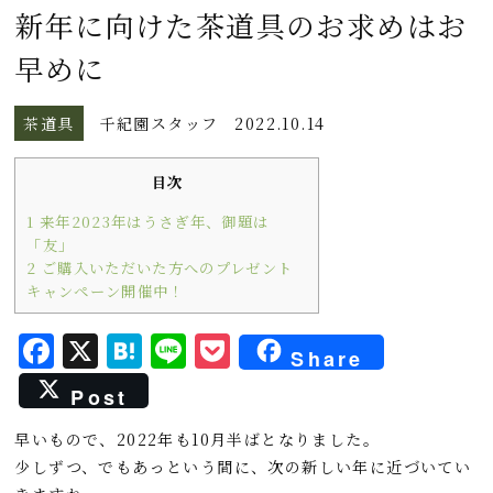
新年に向けた茶道具のお求めはお
早めに
茶道具
千紀園スタッフ
2022.10.14
目次
1
来年2023年はうさぎ年、御題は
「友」
2
ご購入いただいた方へのプレゼント
キャンペーン開催中！
F
X
H
L
P
Share
a
a
i
o
Post
c
t
n
c
早いもので、2022年も10月半ばとなりました。
e
e
e
k
少しずつ、でもあっという間に、次の新しい年に近づいてい
b
n
e