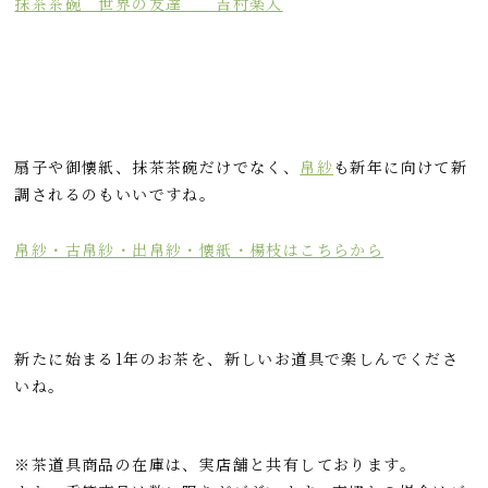
抹茶茶碗 世界の友達 吉村楽入
扇子や御懐紙、抹茶茶碗だけでなく、
帛紗
も新年に向けて新
調されるのもいいですね。
帛紗・古帛紗・出帛紗・懐紙・楊枝はこちらから
新たに始まる1年のお茶を、新しいお道具で楽しんでくださ
いね。
※茶道具商品の在庫は、実店舗と共有しております。