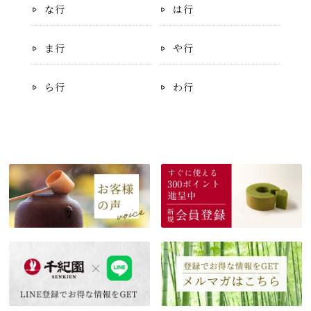
な行
は行
ま行
や行
ら行
わ行