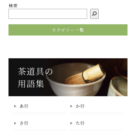
検索
カテゴリー一覧
あ行
か行
さ行
た行