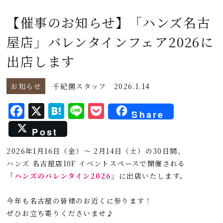
【催事のお知らせ】「ハンズ名古
屋店」バレンタインフェア2026に
出店します
お知らせ
千紀園スタッフ
2026.1.14
F
X
H
L
P
Share
a
a
i
o
Post
c
t
n
c
2026年1月16日（金）～ 2月14日（土）の30日間、
e
e
e
k
ハンズ 名古屋店10F イベントスペースで開催される
b
n
e
「
ハンズのバレンタイン2026
」に出店いたします。
o
a
t
o
今年も名古屋の皆様のお近くに参ります！
ぜひお立ち寄りくださいませ♪
k