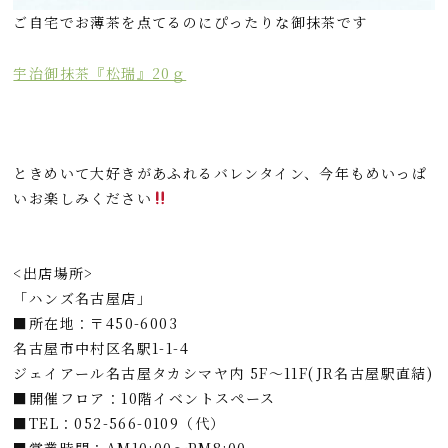
ご自宅でお薄茶を点てるのにぴったりな御抹茶です
宇治御抹茶『松瑞』20ｇ
ときめいて大好きがあふれるバレンタイン、今年もめいっぱ
いお楽しみください
<出店場所>
「ハンズ名古屋店」
■所在地：〒450-6003
名古屋市中村区名駅1-1-4
ジェイアール名古屋タカシマヤ内 5F～11F(JR名古屋駅直結)
■開催フロア：10階イベントスペース
■TEL：052-566-0109（代）