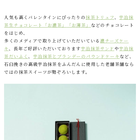
人気も高くバレンタインにぴったりの
抹茶トリュフ
、
宇治抹
茶生チョコレート「お濃茶」
「お薄茶」
などのチョコレート
をはじめ、
多くのメディアで取り上げていただいている
濃チーズケー
キ
、長年ご好評いただいております
宇治抹茶サンド
や
宇治抹
茶だいふく
、
宇治抹茶とブランデーのパウンドケーキ
など、
石臼挽きの高級宇治抹茶をふんだんに使用した老舗茶舗なら
ではの抹茶スイーツが勢ぞろいします。