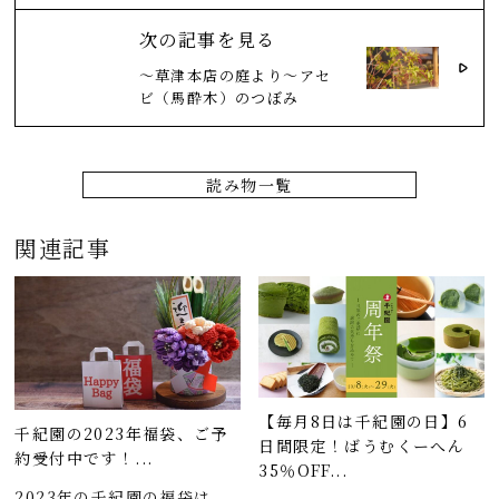
次の記事を見る
～草津本店の庭より～アセ
ビ（馬酔木）のつぼみ
読み物一覧
関連記事
【毎月8日は千紀園の日】6
千紀園の2023年福袋、ご予
日間限定！ばうむくーへん
約受付中です！...
35％OFF...
2023年の千紀園の福袋は、