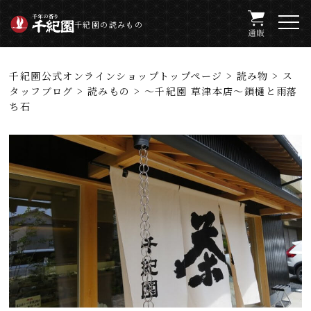
千紀園の読みもの
千紀園公式オンラインショップトップページ
>
読み物
>
ス
タッフブログ
>
読みもの
> ～千紀園 草津本店～鎖樋と雨落
ち石