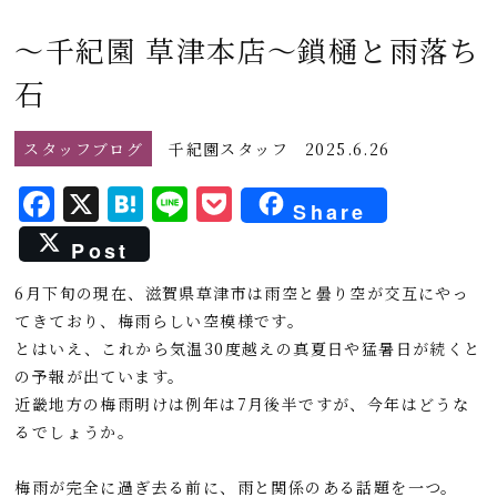
～千紀園 草津本店～鎖樋と雨落ち
石
スタッフブログ
千紀園スタッフ
2025.6.26
F
X
H
L
P
Share
a
a
i
o
Post
c
t
n
c
6月下旬の現在、滋賀県草津市は雨空と曇り空が交互にやっ
e
e
e
k
てきており、梅雨らしい空模様です。
b
n
e
とはいえ、これから気温30度越えの真夏日や猛暑日が続くと
o
a
t
の予報が出ています。
o
近畿地方の梅雨明けは例年は7月後半ですが、今年はどうな
るでしょうか。
k
梅雨が完全に過ぎ去る前に、雨と関係のある話題を一つ。