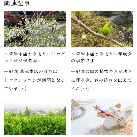
関連記事
～草津本店の庭より～ドウダ
～草津本店の庭より～芽吹き
ンツツジが満開に...
の季節です...
千紀園 草津本店の庭では、
千紀園の庭の植物たちが次々
ドウダンツツジが満開となっ
に芽吹き、春の訪れを伝えて
ていま[…]
くれ[…]