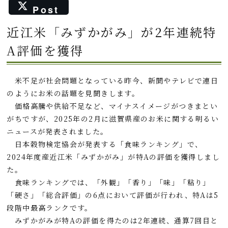
a
a
i
o
Post
c
t
n
c
近江米「みずかがみ」が2年連続特
e
e
e
k
A評価を獲得
b
n
e
o
a
t
o
米不足が社会問題となっている昨今、新聞やテレビで連日
のようにお米の話題を見聞きします。
k
価格高騰や供給不足など、マイナスイメージがつきまとい
がちですが、2025年の2月に滋賀県産のお米に関する明るい
ニュースが発表されました。
日本穀物検定協会が発表する「食味ランキング」で、
2024年度産近江米「みずかがみ」が特Aの評価を獲得しまし
た。
食味ランキングでは、「外観」「香り」「味」「粘り」
「硬さ」「総合評価」の6点において評価が行われ、特Aは5
段階中最高ランクです。
みずかがみが特Aの評価を得たのは2年連続、通算7回目と