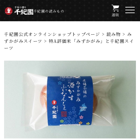
千紀園の読みもの
千紀園公式オンラインショップトップページ
>
読み物
>
み
ずかがみスイーツ
> 特A評価米「みずかがみ」と千紀園スイ
ーツ