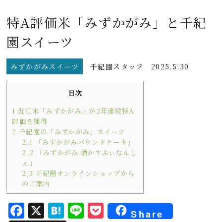
特A評価米「みずかがみ」と千紀
園スイーツ
みずかがみスイーツ
千紀園スタッフ
2025.5.30
目次
1
近江米「みずかがみ」が2年連続特A
評価を獲得
2
千紀園の「みずかがみ」スイーツ
2.1
「みずかがみパウンドケーキ」
2.2
「みずかがみ 酒かすふぃなんし
ぇ」
2.3
千紀園オンラインショップから
のご案内
F
X
H
L
P
Share