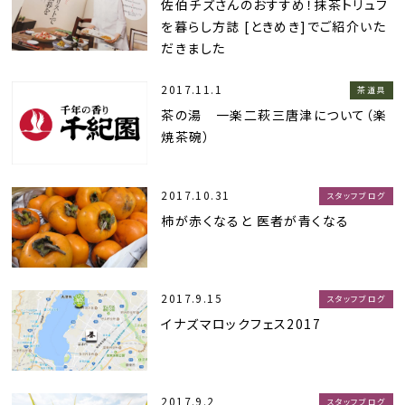
佐伯チズさんのおすすめ！抹茶トリュフ
を暮らし方誌 [ときめき]でご紹介いた
だきました
2017.11.1
茶道具
茶の湯 一楽二萩三唐津について（楽
焼茶碗）
2017.10.31
スタッフブログ
柿が赤くなると 医者が青くなる
2017.9.15
スタッフブログ
イナズマロックフェス2017
2017.9.2
スタッフブログ