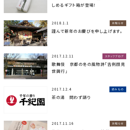
しめるギフト箱が登場！
2018.1.1
お知らせ
謹んで新年のお慶びを申し上げます。
2017.12.11
スタッフブログ
歌舞伎 京都の冬の風物詩「吉例顔見
世興行」
2017.12.4
読みもの
茶の湯 問わず語り
2017.11.16
お知らせ