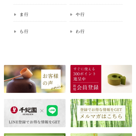
ま行
や行
ら行
わ行