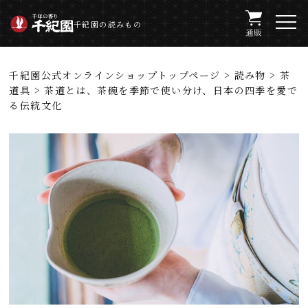
千紀園の読みもの
千紀園公式オンラインショップトップページ
>
読み物
>
茶
道具
> 茶道とは、茶碗を季節で使い分け、日本の四季を愛で
る伝統文化