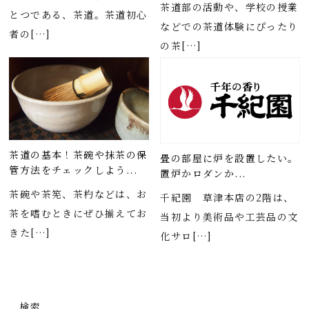
茶道部の活動や、学校の授業
とつである、茶道。茶道初心
などでの茶道体験にぴったり
者の[…]
の茶[…]
茶道の基本！茶碗や抹茶の保
畳の部屋に炉を設置したい。
管方法をチェックしよう...
置炉かロダンか...
茶碗や茶筅、茶杓などは、お
千紀園 草津本店の2階は、
茶を嗜むときにぜひ揃えてお
当初より美術品や工芸品の文
きた[…]
化サロ[…]
検索