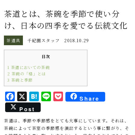
茶道とは、茶碗を季節で使い分
け、日本の四季を愛でる伝統文化
茶道具
千紀園スタッフ
2018.10.29
目次
1
茶道においての茶碗
2
茶碗の「格」とは
3
茶碗と季節
F
X
H
L
P
Share
a
a
i
o
Post
c
t
n
c
茶道は、季節や季節感をとても大事にしています。それは、
e
e
e
k
茶碗によって茶室の季節感を演出するという事に繋がり、そ
b
n
e