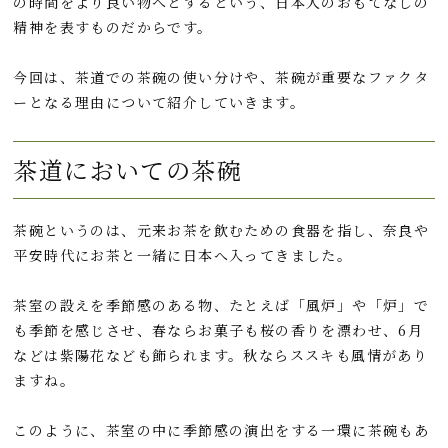
の時間をより良い物へとするという、日本人のおもてなしの
o
a
t
精神を表すものだからです。
o
今回は、茶道での茶碗の使い分けや、茶碗が重要なファクタ
k
ーとなる理由について紹介していきます。
茶道においての茶碗
茶碗というのは、元来お茶を飲むための食器を指し、奈良や
平安時代にお茶と一緒に日本へ入ってきました。
茶室の設えを季節感のある物、たとえば「風炉」や「炉」で
も季節を感じさせ、春ならお菓子も桜の香りを漂わせ、6月
などは紫陽花なども飾られます。秋ならススキも風情があり
ますね。
このように、茶室の中に季節感の演出をする一環に茶碗もあ