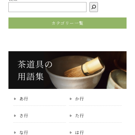
カテゴリー一覧
あ行
か行
さ行
た行
な行
は行