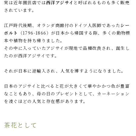
実は近年園芸店では
西洋アジサイ
と呼ばれるものも多く販売
されています。
江戸時代後期、オランダ商館付のドイツ人医師であった
シー
ボルト
（1796-1866）が日本から帰国する際、多くの動物標
本や植物を持ち帰りました。
その中に入っていたアジサイが現地で品種改良され、誕生し
たのが西洋アジサイです。
それが日本に逆輸入され、人気を博すようになりました。
日本のアジサイと比べると花が大きくて華やかかつ色が豊富
なこともあり、母の日のプレゼントとして、カーネーション
を凌ぐほどの人気と存在感があります。
茶花として