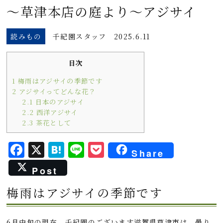
～草津本店の庭より～アジサイ
読みもの
千紀園スタッフ
2025.6.11
目次
1
梅雨はアジサイの季節です
2
アジサイってどんな花？
2.1
日本のアジサイ
2.2
西洋アジサイ
2.3
茶花として
F
X
H
L
P
Share
a
a
i
o
Post
c
t
n
c
梅雨はアジサイの季節です
e
e
e
k
b
n
e
6月中旬の現在、千紀園のございます滋賀県草津市は、曇り