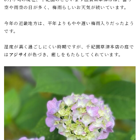
o
a
t
空や雨空の日が多く、梅雨らしいお天気が続いています。
o
k
今年の近畿地方は、平年よりもやや遅い梅雨入りだったよう
です。
湿度が高く過ごしにくい時期ですが、千紀園草津本店の庭で
は
アジサイ
が色づき、癒しをもたらしてくれています。