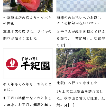
～草津本店の庭より～ツバキ
初節句のお祝いへのお返し
の開花...
は？初節句内祝いのマナー...
草津本店の庭では、ツバキの
お子さんが誕生後初めて迎え
開花が始まりました
る節句、「初節句」。初節句
のお[…]
比叡山へ行ってきました...
ゆく年もくる年も、お茶とと
もに...
1月上旬に比叡山を訪れまし
お正月の準備でなにかと忙し
た。秋の山と言えば紅葉。紅
い年末。お正月の起源と年末
葉の見[…]