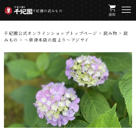
千紀園の読みもの
千紀園公式オンラインショップトップページ
>
読み物
>
読
みもの
> ～草津本店の庭より～アジサイ