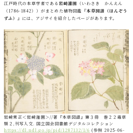
江戸時代の本草学者である
岩崎灌園
（いわさき かんえん
（1786-1842））がまとめた植物図鑑
『本草図譜（ほんぞう
ずふ）』
には、アジサイを紹介したページがあります。
岩崎常正＜岩崎潅園＞//著『本草図譜』第３冊 巻２２毒草
類２,刊写入交. 国立国会図書館デジタルコレクション
https://dl.ndl.go.jp/pid/1287132/1/6
(参照 2025-06-