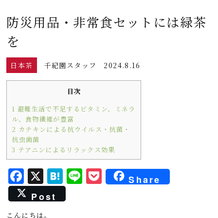
防災用品・非常食セットには緑茶
を
日本茶
千紀園スタッフ
2024.8.16
目次
1
避難生活で不足するビタミン、ミネラ
ル、食物繊維が豊富
2
カテキンによる抗ウイルス・抗菌・
抗虫歯菌
3
テアニンによるリラックス効果
F
X
H
L
P
Share
a
a
i
o
Post
c
t
n
c
こんにちは。