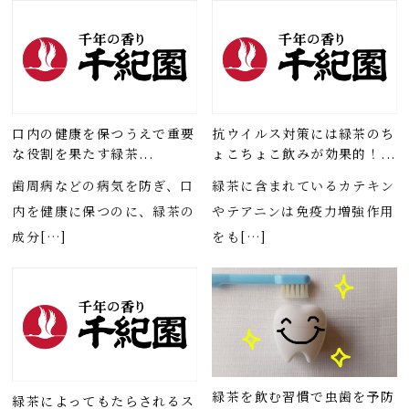
口内の健康を保つうえで重要
抗ウイルス対策には緑茶のち
な役割を果たす緑茶...
ょこちょこ飲みが効果的！...
歯周病などの病気を防ぎ、口
緑茶に含まれているカテキン
内を健康に保つのに、緑茶の
やテアニンは免疫力増強作用
成分[…]
をも[…]
緑茶を飲む習慣で虫歯を予防
緑茶によってもたらされるス