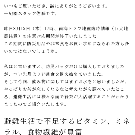
e
e
e
k
いつもご覧いただき、誠にありがとうございます。
b
n
e
千紀園スタッフ佐藤です。
o
a
t
o
昨日8月15日（木）17時、南海トラフ地震臨時情報（巨大地
震注意）の注意対応期間が終了いたしました。
k
この期間に防災用品や非常食をお買い求めになられた方も多
いのではないでしょうか。
私はと言いますと、防災バッグだけは購入しておりました
が、つい先月より非常食を揃え始めていました。
そして今回、飲み物に関してはまずお水をと思いましたが、
やっぱりお茶が恋しくなるなと考えながら調べていたとこ
ろ、避難生活には様々な面で緑茶が大活躍することがわかり
ましたのでご紹介いたします。
避難生活で不足するビタミン、ミネ
ラル、食物繊維が豊富