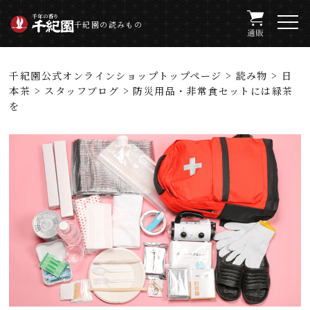
千紀園の読みもの
千紀園公式オンラインショップトップページ
>
読み物
>
日
本茶
>
スタッフブログ
> 防災用品・非常食セットには緑茶
を