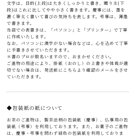
文字は、目的(上段)は大きくしっかりと書き、贈り主(下
段)はこれに比してやや小さく書きます。慶事には、墨を
濃く筆太く書いて喜びの気持ちを表します。弔事は、薄墨
で書きます。
当店での表書きは、「パソコン」と「プリンター」で丁寧
に作成いたします。
なお、パソコンに漢字がない場合などは、心を込めて丁寧
に手書きさせていただきます。
＊書のプロが数名いますので、おまかせください。
ご進物の用途により、掛紙（おのし）の上書きや体裁が適
切でない場合は、発送前にこちらより確認のメールをさせ
ていただきます。
◆包装紙の紙について
お茶のご進物は、製茶法柄の包装紙（慶事）、仏事用の包
装紙（弔事）を利用しております。また、お菓子のご進物
は、慶事・弔事を問わず緑色の包装紙を利用しておりま