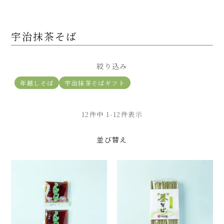
宇治抹茶そば
絞り込み
年越しそば
宇治抹茶そばギフト
12
件中
1
-
12
件表示
並び替え