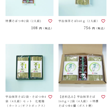
特撰そばつゆ2袋（2人前)
宇治抹茶そば160ｇ（2人前）
108
756
税込
税込
宇治抹茶そば2袋・そばつゆ4
【送料込み】宇治抹茶そば
袋（4人前）セット 化粧箱
160ｇ×2袋（4人前）＋特撰
（カートン/ギフトボックス）
そばつゆ4個（ポスト便）