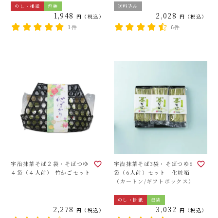
のし・掛紙
包装
送料込み
1,948
2,028
税込
税込
1件
6件
宇治抹茶そば２袋・そばつゆ
宇治抹茶そば3袋・そばつゆ6
４袋（４人前） 竹かごセット
袋（6人前）セット 化粧箱
（カートン/ギフトボックス）
のし・掛紙
包装
2,278
3,032
税込
税込