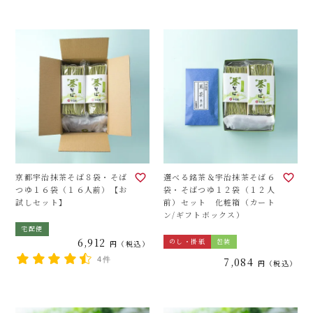
京都宇治抹茶そば８袋・そば
選べる銘茶＆宇治抹茶そば６
つゆ１６袋（１６人前）【お
袋・そばつゆ１２袋（１２人
試しセット】
前）セット 化粧箱（カート
ン/ギフトボックス）
宅配便
6,912
のし・掛紙
包装
税込
4件
7,084
税込