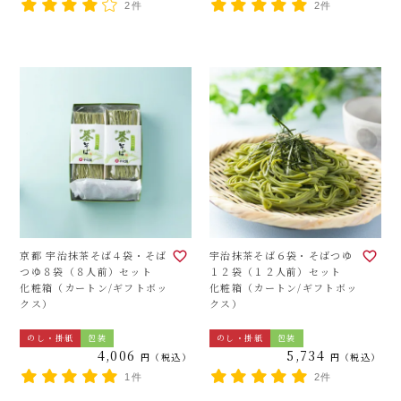
2件
2件
京都 宇治抹茶そば４袋・そば
宇治抹茶そば６袋・そばつゆ
つゆ８袋（８人前）セット
１２袋（１２人前）セット
化粧箱（カートン/ギフトボッ
化粧箱（カートン/ギフトボッ
クス）
クス）
のし・掛紙
包装
のし・掛紙
包装
4,006
5,734
税込
税込
1件
2件