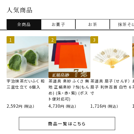
人気商品
全商品
お菓子
お茶
抹茶そ
宇治抹茶だいふく 和
茶道具 帛紗 ふくさ 無
茶道具 扇子（せんす）
三盆仕立て 6個入
地 正絹帛紗 7匁(もん
扇子 利休百首 白竹 6
め) (朱・赤・紫) (ポス
寸
ト便対応可)
2,592
4,730
1,716
(税込)
(税込)
(税込)
商品一覧はこちら