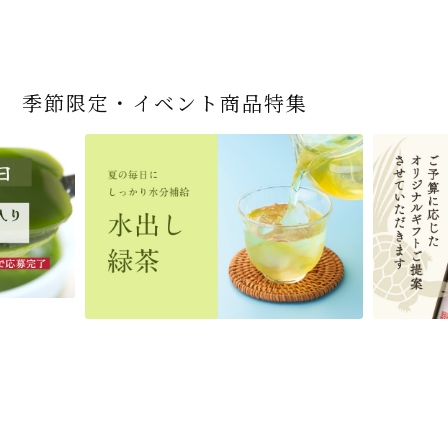
季節限定・イベント商品特集
宇治抹茶だいふく 和
緑茶ティーパック（セ
宇治抹茶そば3袋・そ
老舗茶舗の宇治抹茶
茶道具 帛紗 ふくさ 無
お茶屋の京都 宇治抹
ありがとう メッセージ
宇治抹茶そば２袋・そ
宇治抹茶焼き菓子詰
茶道具 扇子（せんす）
近江米と日本酒の「み
【季節限定】水出し緑
【送料込み】宇治抹茶
老舗茶舗のひやひやス
茶道具 抹茶茶碗（まっ
三盆仕立て 6個入
ンパックシリーズ） 5g
ばつゆ6袋（6人前）セ
かすていらと宇治冠煎
地 正絹帛紗 7匁(もん
茶サンド 3個入
付き緑茶ティーバッグ
ばつゆ４袋（４人前）
合せ 12個入
扇子 利休百首 白竹 6
ずかがみ」パウンドケ
茶詰合せ 気軽に愉し
そば160ｇ×2袋（4人
イーツセット 3種6個
ちゃちゃわん） 刷毛目
×50袋
ット 化粧箱（カート
茶の詰合せ
め) (朱・赤・紫) (ポス
4g×2包
竹かごセット
～抹茶づくし～
寸
ーキ（カット）-単品-
むセット
前）＋特撰そばつゆ4
茶碗 前田 瑞雲
ン/ギフトボックス）
ト便対応可)
個（ポスト便）
2,592
4,112
1,743
4,511
540
3,356
(税込)
(税込)
(税込)
(税込)
(税込)
(税込)
864
3,032
4,730
410
2,278
1,716
1,420
2,028
4,290
(税込)
(税込)
(税込)
(税込)
(税込)
(税込)
(税込)
(税込)
(税込)
商品一覧はこちら
商品一覧はこちら
商品一覧はこちら
商品一覧はこちら
商品一覧はこちら