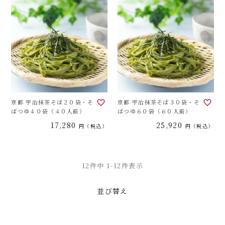
京都 宇治抹茶そば２０袋・そ
京都 宇治抹茶そば３０袋・そ
ばつゆ４０袋（４０人前）
ばつゆ６０袋（６０人前）
17,280
25,920
税込
税込
12
件中
1
-
12
件表示
並び替え