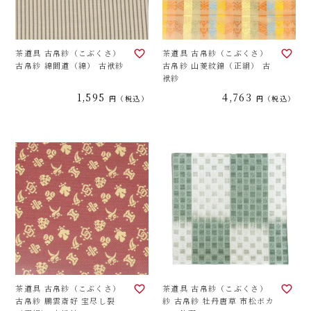
茶道具 古帛紗（こぶくさ）
茶道具 古帛紗（こぶくさ）
古帛紗 綿間道（綿） 古袱紗
古帛紗 山菱紋錦（正絹） 古
袱紗
1,595
4,763
税込
税込
茶道具 古帛紗（こぶくさ）
茶道具 古帛紗（こぶくさ）
古帛紗 鵬雲斎好 宝尽し裂
紗 古帛紗 牡丹唐草 市松ボカ