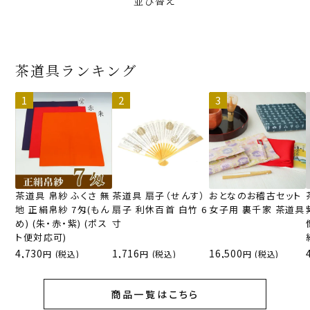
並び替え
茶道具ランキング
茶道具 帛紗 ふくさ 無
茶道具 扇子（せんす）
おとなのお稽古セット
地 正絹帛紗 7匁(もん
扇子 利休百首 白竹 6
女子用 裏千家 茶道具
め) (朱・赤・紫) (ポス
寸
ト便対応可)
4,730
1,716
16,500
(税込)
(税込)
(税込)
商品一覧はこちら