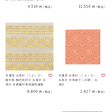
4,510
11,550
税込
税込
茶道具 古帛紗（こぶくさ）
茶道具 古帛紗（こぶくさ）
龍村裂 鱗巴桜段文 古帛紗 古
古帛紗 宗珠緞子（正絹） 古
袱紗 京都龍村美術織物謹製
袱紗
8,800
2,827
税込
税込