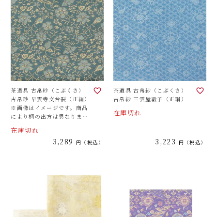
茶道具 古帛紗（こぶくさ）
茶道具 古帛紗（こぶくさ）
古帛紗 早雲寺文台裂（正絹）
古帛紗 三雲屋緞子（正絹）
※画像はイメージです。商品
在庫切れ
により柄の出方は異なりま
す。
在庫切れ
3,289
3,223
税込
税込