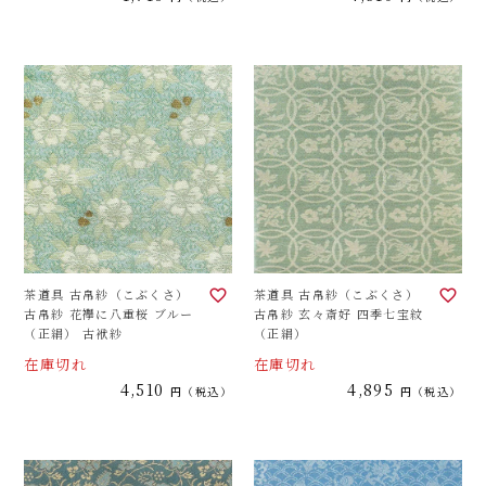
茶道具 古帛紗（こぶくさ）
茶道具 古帛紗（こぶくさ）
古帛紗 花襷に八重桜 ブルー
古帛紗 玄々斎好 四季七宝紋
（正絹） 古袱紗
（正絹）
在庫切れ
在庫切れ
4,510
4,895
税込
税込