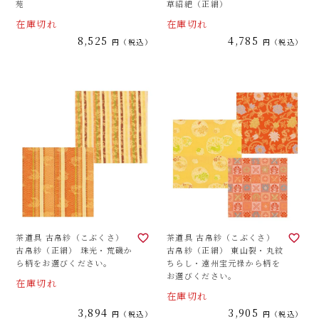
苑
草紹紦（正絹）
在庫切れ
在庫切れ
8,525
4,785
税込
税込
茶道具 古帛紗（こぶくさ）
茶道具 古帛紗（こぶくさ）
古帛紗（正絹） 珠光・荒磯か
古帛紗（正絹） 東山裂・丸紋
ら柄をお選びください。
ちらし・遠州宝元禄から柄を
お選びください。
在庫切れ
在庫切れ
3,894
3,905
税込
税込