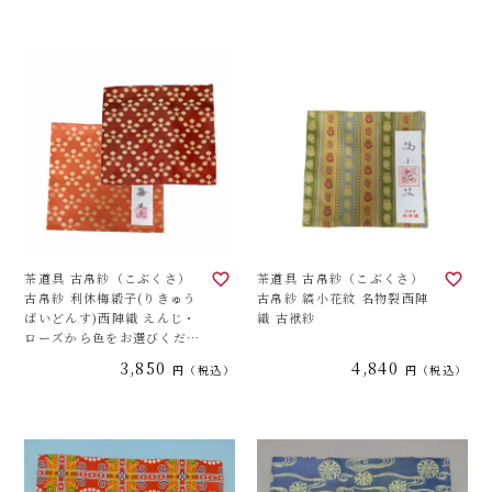
茶道具 古帛紗（こぶくさ）
茶道具 古帛紗（こぶくさ）
古帛紗 利休梅緞子(りきゅう
古帛紗 縞小花紋 名物裂西陣
ばいどんす)西陣織 えんじ・
織 古袱紗
ローズから色をお選びくださ
い。 古袱紗
3,850
4,840
税込
税込