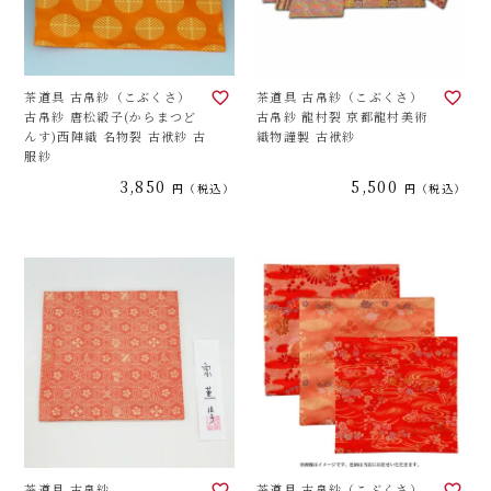
茶道具 古帛紗（こぶくさ）
茶道具 古帛紗（こぶくさ）
古帛紗 唐松緞子(からまつど
古帛紗 龍村裂 京都龍村美術
んす)西陣織 名物裂 古袱紗 古
織物謹製 古袱紗
服紗
3,850
5,500
税込
税込
茶道具 古帛紗
茶道具 古帛紗（こぶくさ）