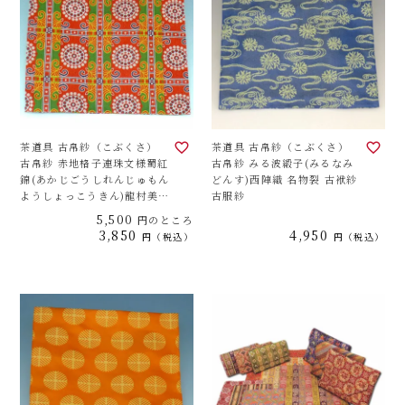
茶道具 古帛紗（こぶくさ）
茶道具 古帛紗（こぶくさ）
古帛紗 赤地格子連珠文様蜀紅
古帛紗 みる波緞子(みるなみ
錦(あかじごうしれんじゅもん
どんす)西陣織 名物裂 古袱紗
ようしょっこうきん)龍村美術
古服紗
織物 名物裂 古袱紗 古服紗
5,500
円のところ
3,850
4,950
税込
税込