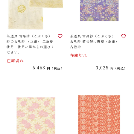
茶道具 古帛紗（こぶくさ）
茶道具 古帛紗（こぶくさ）
紗の古帛紗 （正絹） 二重蔓
古帛紗 道長裂に唐草（正絹）
牡丹・牡丹に蝶からお選びく
古袱紗
ださい。
在庫切れ
在庫切れ
6,468
3,025
税込
税込