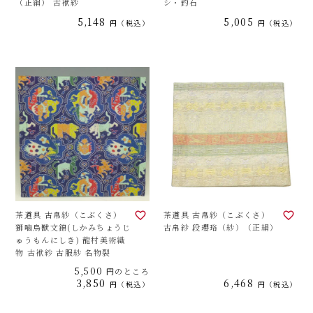
（正絹） 古袱紗
シ・釣石
5,148
5,005
税込
税込
茶道具 古帛紗（こぶくさ）
茶道具 古帛紗（こぶくさ）
獅噛鳥獣文錦(しかみちょうじ
古帛紗 段瓔珞（紗）（正絹）
ゅうもんにしき) 龍村美術織
物 古袱紗 古服紗 名物裂
5,500
円のところ
3,850
6,468
税込
税込