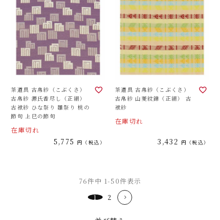
茶道具 古帛紗（こぶくさ）
茶道具 古帛紗（こぶくさ）
古帛紗 源氏香尽し（正絹）
古帛紗 山菱紋錦（正絹） 古
古袱紗 ひな祭り 雛祭り 桃の
袱紗
節句 上巳の節句
在庫切れ
在庫切れ
5,775
3,432
税込
税込
76
件中
1
-
50
件表示
1
2