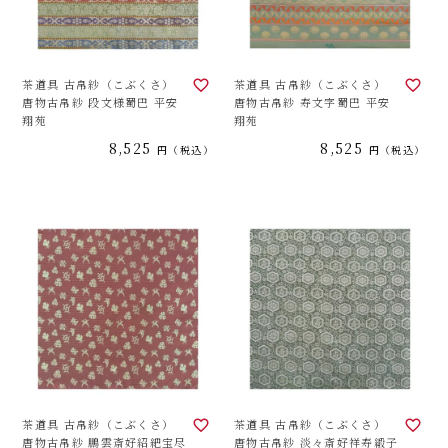
茶道具 古帛紗（こぶくさ）
茶道具 古帛紗（こぶくさ）
唐物古帛紗 段文様蜀巴 平安
唐物古帛紗 寿文字蜀巴 平安
翔苑
翔苑
8,525
8,525
税込
税込
茶道具 古帛紗（こぶくさ）
茶道具 古帛紗（こぶくさ）
唐物古帛紗 鵬雲斎好紹紦宝尽
唐物古帛紗 淡々斎好祥寿緞子