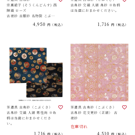
宗薫緞子 (そうくんどんす) 西
古帛紗 交織 人絹 帛紗 ※色柄
陣織 ローズ
は当店におまかせください。
古袱紗 古服紗 名物裂 こぶく
さ
4,950
1,716
税込
税込
茶道具 古帛紗（こぶくさ）
茶道具 古帛紗（こぶくさ）
古帛紗 交織 人絹 男性向 ※色
古帛紗 花文更紗（正絹） 古
柄は当店におまかせくださ
袱紗
い。
在庫切れ
1,716
4,510
税込
税込