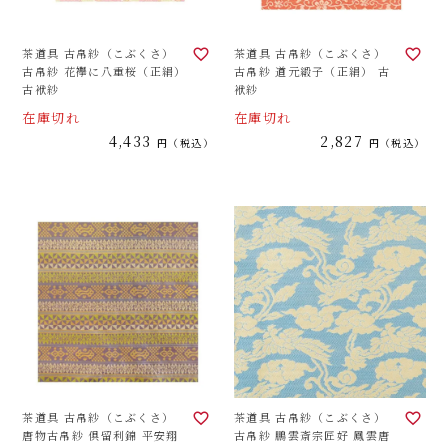
茶道具 古帛紗（こぶくさ）
茶道具 古帛紗（こぶくさ）
古帛紗 花襷に八重桜（正絹）
古帛紗 道元緞子（正絹） 古
古袱紗
袱紗
在庫切れ
在庫切れ
4,433
2,827
税込
税込
茶道具 古帛紗（こぶくさ）
茶道具 古帛紗（こぶくさ）
唐物古帛紗 倶留利錦 平安翔
古帛紗 鵬雲斎宗匠好 鳳雲唐