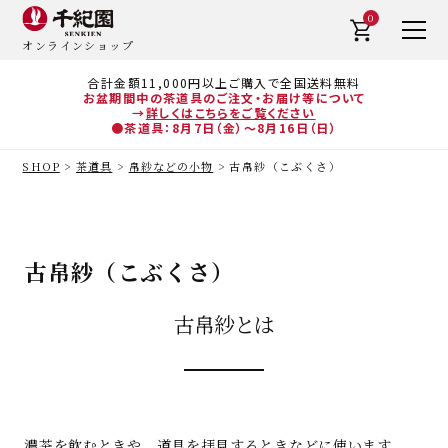
0
オンラインショップ
合計金額11,000円以上ご購入で全国送料無料
お盆期間中の茶道具のご注文・お届け等について
→
詳しくはこちらをご覧ください
●茶道具：8月7日（金）～8月16日（日）
SHOP
茶道具
帛紗などの小物
古帛紗（こぶくさ）
古帛紗（こぶくさ）
古帛紗とは
濃茶を飲むときや、道具を拝見するときなどに使います。