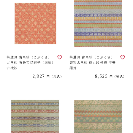
茶道具 古帛紗（こぶくさ）
茶道具 古帛紗（こぶくさ）
古帛紗 石畳宝尽緞子（正絹）
唐物古帛紗 鶴丸段模様 平安
古袱紗
翔苑
2,827
8,525
税込
税込