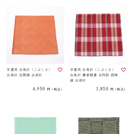
茶道具 古帛紗（こぶくさ）
茶道具 古帛紗（こぶくさ）
古帛紗 佐賀錦 古袱紗
古帛紗 鎌倉間道 名物裂 西陣
織 古袱紗
4,950
3,850
税込
税込