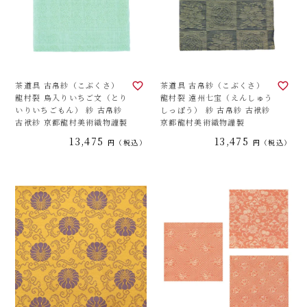
茶道具 古帛紗（こぶくさ）
茶道具 古帛紗（こぶくさ）
龍村裂 鳥入りいちご文（とり
龍村裂 遠州七宝（えんしゅう
いりいちごもん） 紗 古帛紗
しっぽう） 紗 古帛紗 古袱紗
古袱紗 京都龍村美術織物謹製
京都龍村美術織物謹製
13,475
13,475
税込
税込