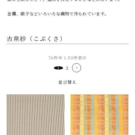
金襴、緞子などいろいろな織物で作られています。
古帛紗（こぶくさ）
76
件中
1
-
50
件表示
1
2
並び替え