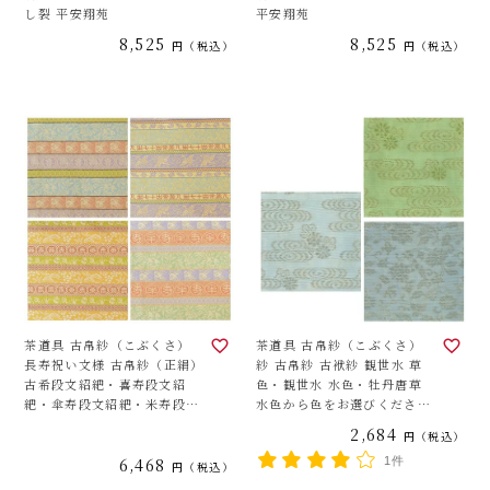
し裂 平安翔苑
平安翔苑
8,525
8,525
税込
税込
茶道具 古帛紗（こぶくさ）
茶道具 古帛紗（こぶくさ）
長寿祝い文様 古帛紗（正絹）
紗 古帛紗 古袱紗 観世水 草
古希段文紹紦・喜寿段文紹
色・観世水 水色・牡丹唐草
紦・傘寿段文紹紦・米寿段文
水色から色をお選びくださ
紹紦から柄をお選びくださ
い。
2,684
税込
い。
6,468
1件
税込