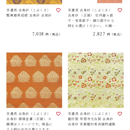
茶道具 古帛紗（こぶくさ）
茶道具 古帛紗（こぶくさ）
瓢箪唐草紹紦 古帛紗 古袱紗
古帛紗 （正絹） 牡丹壺々緞
子・有楽緞子・細川緞子から
柄をお選びください。 ※画像
はイメージです。商品により
7,018
2,827
税込
税込
柄の出方は異なります。
茶道具 古帛紗（こぶくさ）
茶道具 古帛紗（こぶくさ）
古帛紗 鷄頭金襴（正絹） ※
龍村裂 早雲寺文台裂 古帛紗
画像はイメージです。商品に
古袱紗 京都龍村美術織物謹製
より柄の出方は異なります。