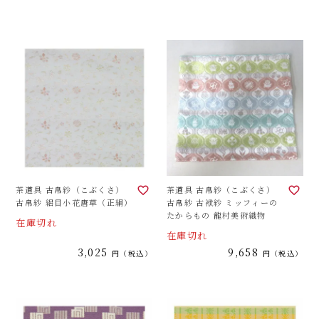
茶道具 古帛紗（こぶくさ）
茶道具 古帛紗（こぶくさ）
古帛紗 絽目小花唐草（正絹）
古帛紗 古袱紗 ミッフィーの
たからもの 龍村美術織物
在庫切れ
在庫切れ
3,025
9,658
税込
税込