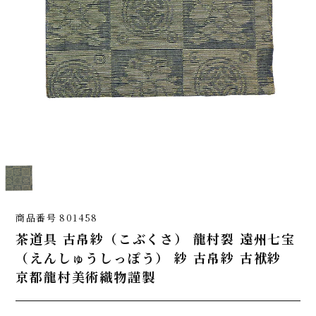
商品番号
801458
茶道具 古帛紗（こぶくさ） 龍村裂 遠州七宝
（えんしゅうしっぽう） 紗 古帛紗 古袱紗
京都龍村美術織物謹製