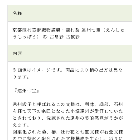
名称
京都龍村美術織物謹製・龍村裂 遠州七宝（えんしゅ
うしっぽう） 紗 古帛紗 古袱紗
内容
※画像はイメージです。商品により柄の出方は異な
ります。
『遠州七宝』
遠州緞子と呼ばれるこの文様は、利休、織部、石州
を経て天下の宗匠となった小堀遠州が愛好していた
とされており、洗練された遠州の美的感覚がうかが
えます。
図案化された菊、椿、牡丹花と七宝文様が石畳文様
の中に整然と配列された文様構成を生かし、彩りに