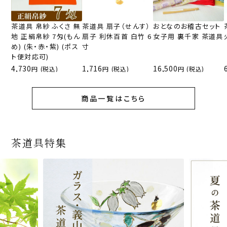
茶道具 帛紗 ふくさ 無
茶道具 扇子（せんす）
おとなのお稽古セット
地 正絹帛紗 7匁(もん
扇子 利休百首 白竹 6
女子用 裏千家 茶道具
め) (朱・赤・紫) (ポス
寸
ト便対応可)
4,730
1,716
16,500
(税込)
(税込)
(税込)
商品一覧はこちら
茶道具特集