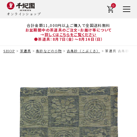
0
オンラインショップ
合計金額11,000円以上ご購入で全国送料無料
お盆期間中の茶道具のご注文・お届け等について
→
詳しくはこちらをご覧ください
●茶道具：8月7日（金）～8月16日（日）
SHOP
茶道具
帛紗などの小物
古帛紗（こぶくさ）
茶道具 古帛紗（こ